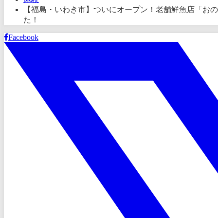
【福島・いわき市】ついにオープン！老舗鮮魚店「おの
た！
Facebook