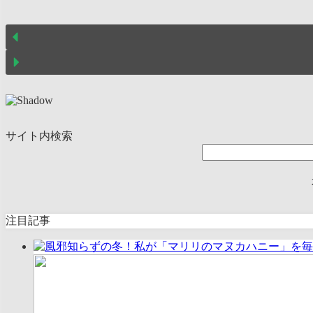
サイト内検索
注目記事