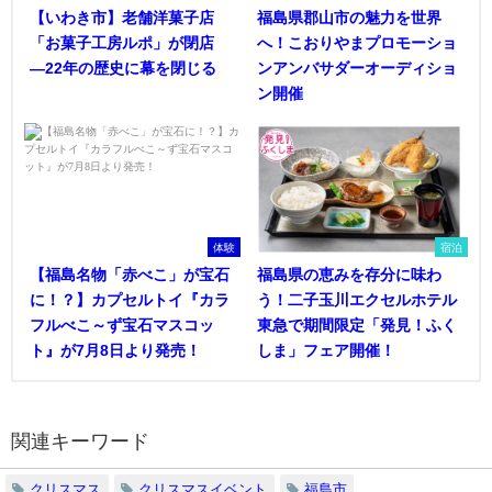
【いわき市】老舗洋菓子店
福島県郡山市の魅力を世界
「お菓子工房ルポ」が閉店
へ！こおりやまプロモーショ
―22年の歴史に幕を閉じる
ンアンバサダーオーディショ
ン開催
体験
宿泊
【福島名物「赤べこ」が宝石
福島県の恵みを存分に味わ
に！？】カプセルトイ『カラ
う！二子玉川エクセルホテル
フルべこ～ず宝石マスコッ
東急で期間限定「発見！ふく
ト』が7月8日より発売！
しま」フェア開催！
関連キーワード
クリスマス
クリスマスイベント
福島市