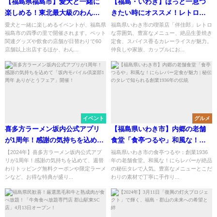
【福島県福島市】愛犬と一緒に
【福島・いわき】ほっと一息つ
楽しめる！東北最大級のわんち
きたい時にオススメ！レトロな
ゃんイベント「うちの仔市場」
喫茶店「伴佳郎」の絶品生姜焼
愛犬と一緒に楽しめるイベントが、福島県
福島県いわき市の喫茶店「伴佳郎」レトロ
福島市の四季の里で開催されます。ペット
な雰囲気、豊富なメニュー、絶品生姜焼き
き定食とカレー
関連グッズや飲食の店舗が日替わりで60
定食、スパイス香るカレーライスが魅力。
店舗以上出店するほか、わん...
仲良しや家族、カップルにお...
イベント
グルメ
喜多方ラーメン坂内公式アプリ
【福島県いわき市】内郷の老舗
が1周年！感謝の気持ちを込めて
食堂「食亭つるや」和風な！に
「坂内モバイル倶楽部1周年 あり
らレバー定食が魅力 | 秘伝のタレ
【2024年】喜多方ラーメン坂内公式アプ
福島県いわき市の食亭つるや：創業1936
リが1周年！感謝の気持ちを込めて、週替
年の老舗食堂。和風な！にらレバーが絶品
がとうフェア」開催！
で知られる創業1936年の伝統
わりトッピング無料クーポンや限定ラーメ
の秘伝タレで人気。豊富なメニューとこだ
ンなど、お得な特典が盛り...
わりの素材で丁寧に手作り...