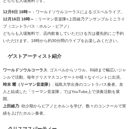
どちらも入場無料です。
12月9日 18時～
：ワールドソウルコーラスによるゴスペルライブ。
12月16日 18時～
：リーマン音楽隊×上田綾乃アンサンブルミニライ
ブ（コントラバス・ホルン・ピアノ）
どちらも入場無料で、店内飲食していただける方は優先的にご予約
いただけます。18時から約30分間のライブをお楽しみください。
ゲストアーティスト紹介
ワールドソウルコーラス
: ゴスペルからソウル、R&Bまで幅広いジャ
ンルで活動。毎年クリスマスコンサートや様々なイベントに出演。
時末 耀（リーマン音楽隊）
: 福島大学出身のコントラバス奏者。友
人と結成した「リーマン音楽隊」ではYouTube上で演奏活動を展
開。
上田綾乃
: 幼少期からピアノとホルンを学び、数々のコンクールで実
績を上げたホルン奏者。
クリスマスパーティー