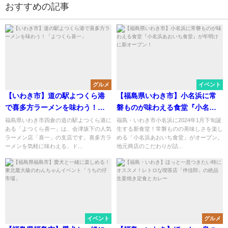
おすすめの記事
グルメ
イベント
【いわき市】道の駅よつくら港
【福島県いわき市】小名浜に常
で喜多方ラーメンを味わう！
磐ものが味わえる食堂『小名浜
「よつくら喜一」
あおいち食堂』が年明けに新オ
福島県いわき市四倉の道の駅よつくら港に
福島・いわき市小名浜に2024年1月下旬誕
ある「よつくら喜一」は、会津坂下の人気
生する新食堂！常磐ものの美味しさを楽し
ープン！
ラーメン店「喜一」の支店です。喜多方ラ
める「小名浜あおいち食堂」がオープン。
ーメンを気軽に味わえる、ド...
地元商店のこだわりが詰...
イベント
グルメ