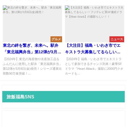
グルメ
ニュース
東北の絆を繋ぎ、未来へ。駅弁
【大注目】福島・いわき市でエ
「東北福興弁当」第12弾が3月8
キストラ大募集してるらしい！
日(金)発売！
フジテレビ系SF連続ドラマ
【2024年】東北の海産物や水産加工品を
【2024年】福島・いわき市でエキストラ
ふんだんに使用した駅弁「東北福興弁当」
として参加できるチャンス到来！豪華SF
【Heart Attack】の撮影らし
第12弾が3月8日(金)発売！シリーズ通算出
ドラマ『Heart Attack』撮影に2000円クオ
い！！
荷数90万食突破！...
カードも...
旅飯福島SNS