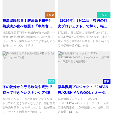
グルメ
イベント
福島県民歓喜！厳選黒毛和牛と
【2024年】3月11日「復興の灯
熟成肉が食べ放題！「牛角食べ
火プロジェクト」で輝く、福
放題専門店 郡山駅東SC店」4月
島・郡山の未来への希望と絆
福島県産黒毛和牛や熟成肉が食べ放題！牛
3月11日、郡山駅前に復興の灯火が灯る。
角食べ放題専門店 郡山駅東SC店が4月13
東日本大震災の記憶を風化させず、未来へ
13日オープン！
日オープン！学生からシニアまで楽しめる
繋ぐ灯ろう約380基が並ぶ。伝統工芸「海
お得なコースや、オリジ...
老根伝統手漉和紙」を使...
宿泊
体験
冬の乾燥から守る旅先や観光で
福島復興プロジェクト「JAPAN
持って行きたいスキンケア4選
FUKUSHIMA WOOL」オーダー
スーツ 第二弾が、限定30着で発
寒い冬になると、肌が乾燥しやすくなり、
福島復興プロジェクト「JAPAN
トラブルが起きやすくなります。旅行先で
FUKUSHIMA WOOL」オーダースーツ第
売開始！
も乾燥対策をしっかりしないと、肌が荒れ
二弾発売開始。100%国産ウール使用、限
て、せっかくの旅行が台無し...
定30着。DIFFE...