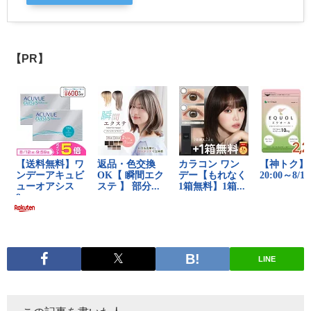
【PR】
LINE