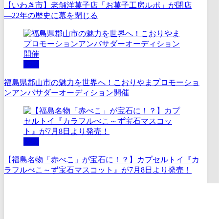
【いわき市】老舗洋菓子店「お菓子工房ルポ」が閉店
―22年の歴史に幕を閉じる
体験
福島県郡山市の魅力を世界へ！こおりやまプロモーショ
ンアンバサダーオーディション開催
体験
【福島名物「赤べこ」が宝石に！？】カプセルトイ『カ
ラフルべこ～ず宝石マスコット』が7月8日より発売！