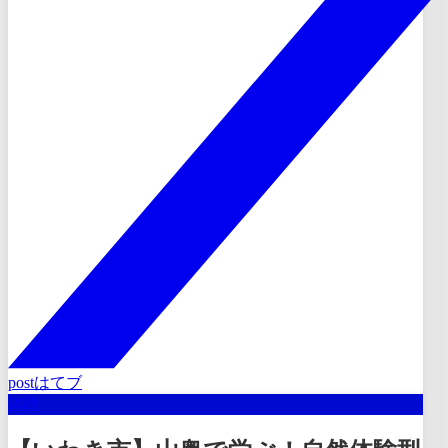
post
はてブ
体験