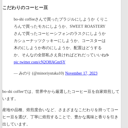
こだわりのコーヒー豆
bo-shi coffeeさんで買ったブラジルにしようか くりこ
ろんで買ったモカにしようか、SWEET ROASTERY
さんで買ったコーヒーシフォンのラスクにしようか
カシューナッツクッキーにしようか、コースターは
木のにしようか布のにしようか、配置はどうする
か、そんなの全部私さえ良ければどれだっていいね☕️
pic.twitter.com/cN2OHAGmSY
— みのり (@minoriyutaka10)
November 17, 2023
bo-shi coffeeでは、世界中から厳選したコーヒー豆を自家焙煎して
います。
産地や品種、焙煎度合いなど、さまざまなこだわりを持ってコー
ヒー豆を選び、丁寧に焙煎することで、豊かな風味と香りを引き
出しています。