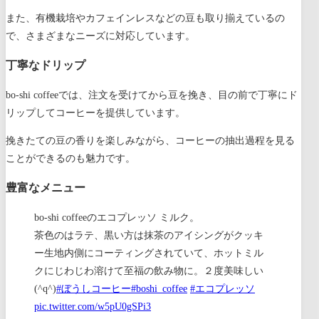
また、有機栽培やカフェインレスなどの豆も取り揃えているの
で、さまざまなニーズに対応しています。
丁寧なドリップ
bo-shi coffeeでは、注文を受けてから豆を挽き、目の前で丁寧にド
リップしてコーヒーを提供しています。
挽きたての豆の香りを楽しみながら、コーヒーの抽出過程を見る
ことができるのも魅力です。
豊富なメニュー
bo-shi coffeeのエコプレッソ ミルク。
茶色のはラテ、黒い方は抹茶のアイシングがクッキ
ー生地内側にコーティングされていて、ホットミル
クにじわじわ溶けて至福の飲み物に。２度美味しい
(^q^)
#ぼうしコーヒー
#boshi_coffee
#エコプレッソ
pic.twitter.com/w5pU0gSPi3