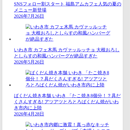
SNSフォロー割スタート 福島アムカフェ人気の夏の
メニュー新登場
2026年7月26日
いわき市 カフェ木馬 カヴァッルッチョ 大根おろし
としらすの和風ハンバーグが絶品すぎた
2026年5月26日
ばくだん焼き本舗 いわき 「たこ焼き8個分！？具だ
くさんすぎる! アツアツとろとろばくだん焼がいわ
き市内に上陸
2026年4月28日