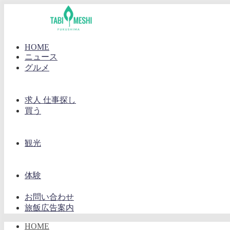
HOME
ニュース
グルメ
求人 仕事探し
買う
観光
体験
お問い合わせ
旅飯広告案内
HOME