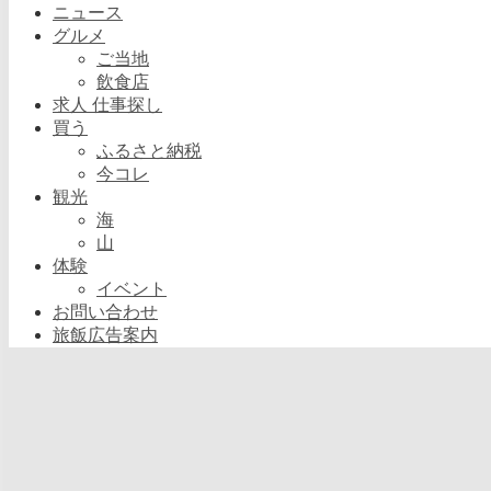
ニュース
グルメ
ご当地
飲食店
求人 仕事探し
買う
ふるさと納税
今コレ
観光
海
山
体験
イベント
お問い合わせ
旅飯広告案内