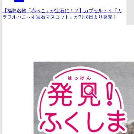
【福島名物「赤べこ」が宝石に！？】カプセルトイ『カ
ラフルべこ～ず宝石マスコット』が7月8日より発売！