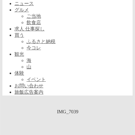
ニュース
グルメ
ご当地
飲食店
求人 仕事探し
買う
ふるさと納税
今コレ
観光
海
山
体験
イベント
お問い合わせ
旅飯広告案内
IMG_7039