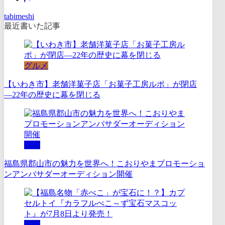
tabimeshi
最近書いた記事
グルメ
【いわき市】老舗洋菓子店「お菓子工房ルポ」が閉店
―22年の歴史に幕を閉じる
体験
福島県郡山市の魅力を世界へ！こおりやまプロモーショ
ンアンバサダーオーディション開催
体験