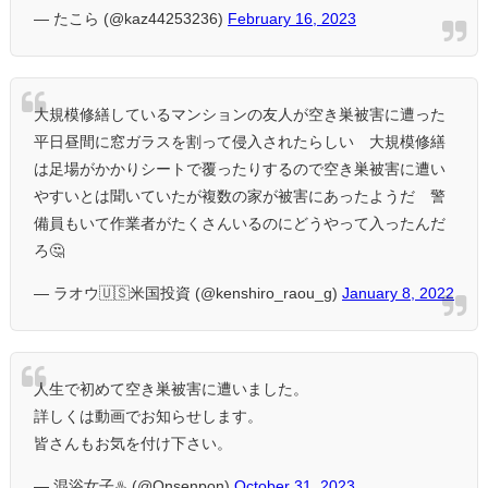
— たこら (@kaz44253236)
February 16, 2023
大規模修繕しているマンションの友人が空き巣被害に遭った
平日昼間に窓ガラスを割って侵入されたらしい 大規模修繕
は足場がかかりシートで覆ったりするので空き巣被害に遭い
やすいとは聞いていたが複数の家が被害にあったようだ 警
備員もいて作業者がたくさんいるのにどうやって入ったんだ
ろ🤔
— ラオウ🇺🇸米国投資 (@kenshiro_raou_g)
January 8, 2022
人生で初めて空き巣被害に遭いました。
詳しくは動画でお知らせします。
皆さんもお気を付け下さい。
— 混浴女子♨️ (@Onsenpon)
October 31, 2023