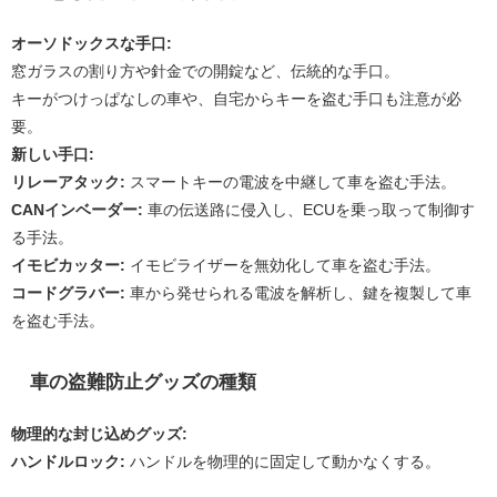
オーソドックスな手口:
窓ガラスの割り方や針金での開錠など、伝統的な手口。
キーがつけっぱなしの車や、自宅からキーを盗む手口も注意が必
要。
新しい手口:
リレーアタック:
スマートキーの電波を中継して車を盗む手法。
CANインベーダー:
車の伝送路に侵入し、ECUを乗っ取って制御す
る手法。
イモビカッター:
イモビライザーを無効化して車を盗む手法。
コードグラバー:
車から発せられる電波を解析し、鍵を複製して車
を盗む手法。
車の盗難防止グッズの種類
物理的な封じ込めグッズ:
ハンドルロック:
ハンドルを物理的に固定して動かなくする。