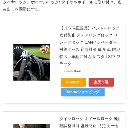
タイヤロック、ホイールロック:
タイヤやホイールに取り付け、盗
み出しを困難にする。
【LESTA正規品】ハンドルロック
盗難防止 ステアリングロック リ
レーアタック CANインベーダー
対策グッズ 窃盗対策 最強 車 防犯
幅広い車種に対応 レスタ LST7 ブ
ラック
created by
Rinker
Amazon
楽天市場
Yahooショッピング
タイヤロック ホイールロック 9段
階調整可能 盗難防止 防犯 カーセ