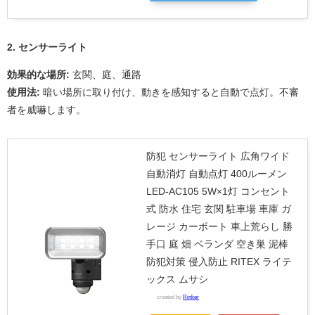
2. センサーライト
効果的な場所:
玄関、庭、通路
使用法:
暗い場所に取り付け、動きを感知すると自動で点灯。不審
者を威嚇します。
防犯 センサーライト 広角ワイド
自動消灯 自動点灯 400ルーメン
LED-AC105 5W×1灯 コンセント
式 防水 住宅 玄関 駐車場 車庫 ガ
レージ カーポート 車上荒らし 勝
手口 庭 畑 ベランダ 空き巣 泥棒
防犯対策 侵入防止 RITEX ライテ
ックス ムサシ
created by
Rinker