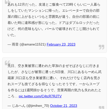
あれも12月だった。友達とご飯食べて23時くらいに一人暮ら
しをしていたマンションに帰った。エレベーターで自分の部
屋の階に上がるといつもと雰囲気が違う。自分の部屋の前に
着いた時に違和感が形になった。ドアはダブルロックだった
けど、何の意味もない。バールで破壊されてこじ開けられて
いた。
— 雨音 (@amane11521)
February 23, 2023
先日、空き巣被害に遭われた草加のまぜそばさなじに行きま
したが、さなじが被害に遭った5日後、川口にあるらーめん武
蔵家 川口店も空き巣被害に遭い、それだけでなく店内を荒さ
れスープも捨てざるを得なくなったそうです。一からスープ
を作るには1週間掛かるそうで、営業再開の気力も失われたと
ころ…
pic.twitter.com/C4tcR7RJTV
— じみへん (@jimihen_70)
October 21, 2023