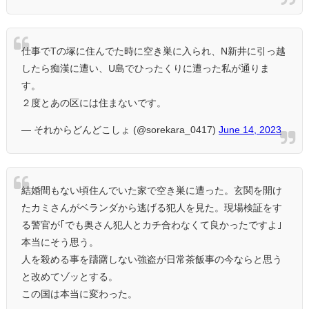
仕事でTの塚に住んでた時に空き巣に入られ、N新井に引っ越
したら痴漢に遭い、U島でひったくりに遭った私が通りま
す。
２度とあの区には住まないです。
— それからどんどこしょ (@sorekara_0417)
June 14, 2023
結婚間もない頃住んでいた家で空き巣に遭った。玄関を開け
たカミさんがベランダから逃げる犯人を見た。現場検証をす
る警官が｢でも奥さん犯人とカチ合わなくて良かったですよ｣
本当にそう思う。
人を殺める事を躊躇しない強盗が日常茶飯事の今ならと思う
と改めてゾッとする。
この国は本当に変わった。