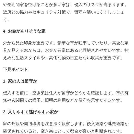
や長期間家を空けることが多い家は、侵入のリスクが高まります。
近所との協力やセキュリティ対策で、留守を装いにくくしましょ
う。
4. お金がありそうな家
外から見た印象が重要です。豪華な車が駐車していたり、高級な家
具が見える窓からは、お金が豊富にあると誤解されやすいです。控
えめな生活スタイルや、高価な物の目立たない収納が重要です。
下見ポイント
1. 家の人は留守か
侵入する前に、空き巣は住人が留守かどうかを確認します。車の有
無や玄関周りの様子、照明の利用などが留守を示すサインです。
2. 入りやすく逃げやすい家か
家の外観や周辺環境を注意深く観察します。侵入経路や逃走経路が
確保されていると、空き巣にとって都合が良いと判断されます。