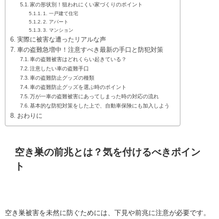
家の形状別！狙われにくい家づくりのポイント
1. 一戸建て住宅
2. アパート
3. マンション
実際に被害な遭ったリアルな声
車の盗難急増中！注意すべき最新の手口と防犯対策
車の盗難被害はどれくらい起きている？
注意したい車の盗難手口
車の盗難防止グッズの種類
車の盗難防止グッズを選ぶ時のポイント
万が一車の盗難被害にあってしまった時の対応の流れ
基本的な防犯対策をした上で、自動車保険にも加入しよう
おわりに
空き巣の前兆とは？気を付けるべきポイン
ト
空き巣被害を未然に防ぐためには、下見や前兆に注意が必要です。