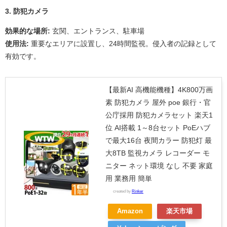
3. 防犯カメラ
効果的な場所:
玄関、エントランス、駐車場
使用法:
重要なエリアに設置し、24時間監視。侵入者の記録として
有効です。
【最新AI 高機能機種】4K800万画
素 防犯カメラ 屋外 poe 銀行・官
公庁採用 防犯カメラセット 楽天1
位 AI搭載 1～8台セット PoEハブ
で最大16台 夜間カラー 防犯灯 最
大8TB 監視カメラ レコーダー モ
ニター ネット環境 なし 不要 家庭
用 業務用 簡単
created by
Rinker
Amazon
楽天市場