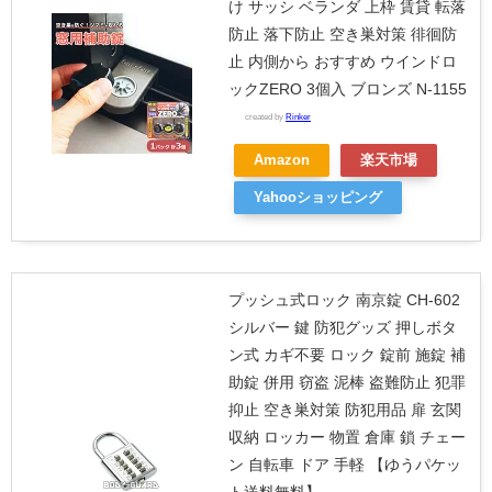
け サッシ ベランダ 上枠 賃貸 転落
防止 落下防止 空き巣対策 徘徊防
止 内側から おすすめ ウインドロ
ックZERO 3個入 ブロンズ N-1155
created by
Rinker
Amazon
楽天市場
Yahooショッピング
プッシュ式ロック 南京錠 CH-602
シルバー 鍵 防犯グッズ 押しボタ
ン式 カギ不要 ロック 錠前 施錠 補
助錠 併用 窃盗 泥棒 盗難防止 犯罪
抑止 空き巣対策 防犯用品 扉 玄関
収納 ロッカー 物置 倉庫 鎖 チェー
ン 自転車 ドア 手軽 【ゆうパケッ