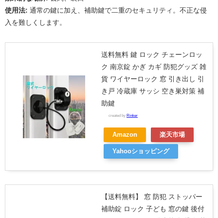
使用法:
通常の鍵に加え、補助鍵で二重のセキュリティ。不正な侵
入を難しくします。
送料無料 鍵 ロック チェーンロッ
ク 南京錠 かぎ カギ 防犯グッズ 雑
貨 ワイヤーロック 窓 引き出し 引
き戸 冷蔵庫 サッシ 空き巣対策 補
助鍵
created by
Rinker
Amazon
楽天市場
Yahooショッピング
【送料無料】 窓 防犯 ストッパー
補助錠 ロック 子ども 窓の鍵 後付