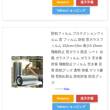
Amazon
楽天市場
Yahooショッピング
防犯フィルム プロテクションフィ
ルム 窓 フィルム 防犯 窓ガラスフ
ィルム 152cm×15m 薄さ0.15mm
飛散防止 窓ガラス 防災 シート 台
風 ガラスフィルム ガラス 空き巣
対策 飛散防止フィルム 空き巣 災
害 防犯グッズ 透明 突風 ゲリラ豪
雨 窓割れ防止 防犯対策 防災グッ
ズ
created by
Rinker
Amazon
楽天市場
Yahooショッピング