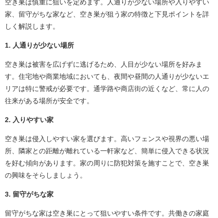
空き巣は慎重に狙いを定めます。人通りが少ない場所や入りやすい
家、留守がちな家など、空き巣が狙う家の特徴と下見ポイントを詳
しく解説します。
1. 人通りが少ない場所
空き巣は被害を広げずに逃げるため、人目が少ない場所を好みま
す。住宅地や商業地域においても、夜間や昼間の人通りが少ないエ
リアは特に警戒が必要です。通学路や商店街の近くなど、常に人の
往来がある場所が安全です。
2. 入りやすい家
空き巣は侵入しやすい家を選びます。高いフェンスや視界の悪い場
所、隣家との距離が離れている一軒家など、簡単に侵入できる状況
を好む傾向があります。家の周りに防犯対策を施すことで、空き巣
の興味をそらしましょう。
3. 留守がちな家
留守がちな家は空き巣にとって狙いやすい条件です。共働きの家庭