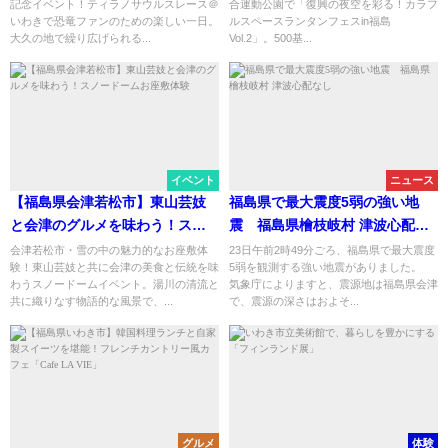
記念イベント！ティラノサウルスレース＠
合運動公園で「復興の夜空を彩る！カラフ
竜ファンの心を燃やせ
いわきで恐竜ファンのための楽しい一日。
ルスペースランタンフェスin福島
大久の地で繰り広げられる...
Vol.2」。500基...
イベント
ニュース
【福島県会津若松市】東山芸妓
福島県で最大震度5弱の強い地
と会津のグルメを味わう！スノ
震 福島県檜枝岐村 津波心配な
ードームお座敷体験
し
会津若松市・雪の中の魅力的なお座敷体
23日午前2時49分ごろ、福島県で最大震度
験！東山芸妓と共に会津の美食と伝統を味
5弱を観測する強い地震がありました。
わうスノードームイベント。湯川の清流と
気象庁によりますと、震源地は福島県会津
共に織りなす物語的な風景で、...
で、震源の深さはおよそ...
グルメ
体験