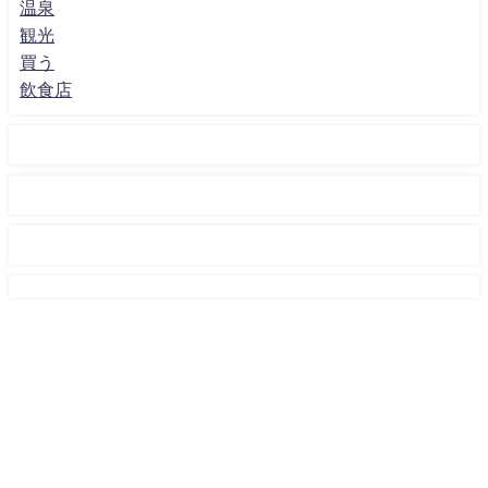
温泉
観光
買う
飲食店