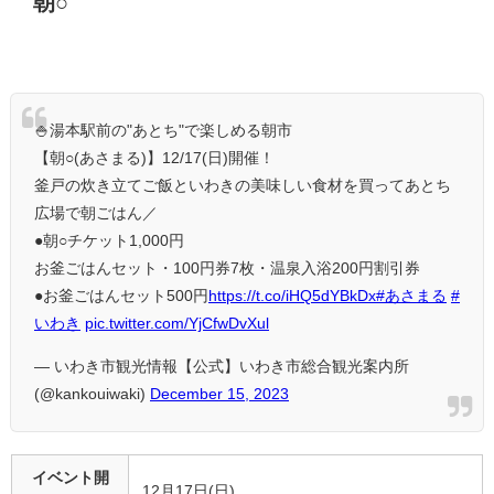
朝○
🍚湯本駅前の"あとち"で楽しめる朝市
【朝○(あさまる)】12/17(日)開催！
釜戸の炊き立てご飯といわきの美味しい食材を買ってあとち
広場で朝ごはん／
●朝○チケット1,000円
お釜ごはんセット・100円券7枚・温泉入浴200円割引券
●お釜ごはんセット500円
https://t.co/iHQ5dYBkDx
#あさまる
#
いわき
pic.twitter.com/YjCfwDvXul
— いわき市観光情報【公式】いわき市総合観光案内所
(@kankouiwaki)
December 15, 2023
イベント開
12月17日(日)