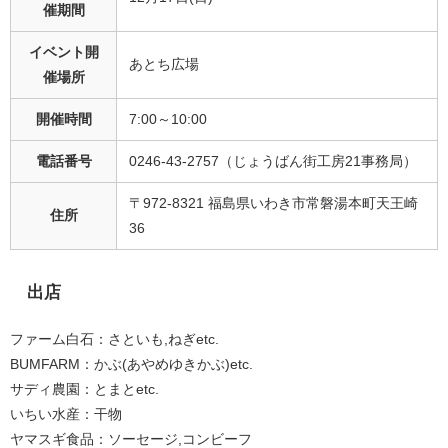
催期間
イベント開
あとち広場
催場所
開催時間
7:00～10:00
電話番号
0246-43-2757（じょうばん街工房21事務局）
〒972-8321 福島県いわき市常磐湯本町天王崎
住所
36
出店
ファーム白石：さといも,ねぎetc.
BUMFARM：かぶ(あやめゆきかぶ)etc.
サディ農園：とまとetc.
いちい水産：干物
ヤマスギ食品：ソーセージ,コンビーフ