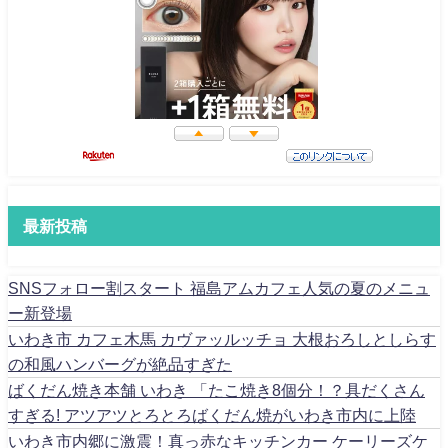
最新投稿
SNSフォロー割スタート 福島アムカフェ人気の夏のメニュ
ー新登場
いわき市 カフェ木馬 カヴァッルッチョ 大根おろしとしらす
の和風ハンバーグが絶品すぎた
ばくだん焼き本舗 いわき 「たこ焼き8個分！？具だくさん
すぎる! アツアツとろとろばくだん焼がいわき市内に上陸
いわき市内郷に激震！真っ赤なキッチンカー ケーリーズケ