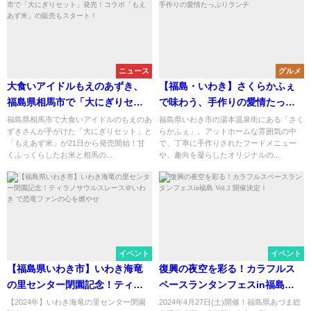
ニュース
グルメ
大食いアイドルもえのあずき、
【福島・いわき】さくらかふぇ
福島県相馬市で「大にぎりセッ
で味わう、手作りの愛情たっぷ
ト」発売！コラボ「もえあず
りランチ
福島県相馬市で大食いアイドルのもえのあ
福島県いわき市の湯本温泉街にある「さく
ずきさんが手がけた「大にぎりセット」と
らかふぇ」。アットホームな雰囲気の中
米」の販売もスタート！
「もえあず米」が21日から発売開始！甘
で、丁寧に手作りされたフードメニュー
くふっくらしたお米と相馬の...
や、趣向を凝らしたオリジナルの...
イベント
イベント
【福島県いわき市】いわき海竜
復興の夜空を彩る！カラフルス
の里センター閉園記念！ティラ
ペースランタンフェスin福島
ノサウルスレース＠いわき で恐
Vol.2 開催決定！
【2024年】いわき海竜の里センター閉園
2024年4月27日(土)開催！福島県あづま総