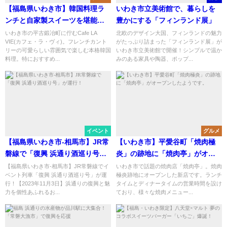
【福島県いわき市】韓国料理ラ
いわき市立美術館で、暮らしを
ンチと自家製スイーツを堪能！
豊かにする「フィンランド展」
フレンチカントリー風カフェ
いわき市の平古鍛冶町に佇むCafe LA
北欧のデザイン大国、フィンランドの魅力
VIE(カフェ・ラ・ヴィ)。フレンチカント
がたっぷり詰まった「フィンランド展」が
「Cafe LA VIE」
リーの可愛らしい雰囲気で楽しむ本格韓国
いわき市立美術館で開催！シンプルで温か
料理。特におすすめ...
みのある家具や陶器、ポップ...
イベント
グルメ
【福島県いわき市-相馬市】JR常
【いわき市】平愛谷町「焼肉極
磐線で「復興 浜通り酒巡り号」
炎」の跡地に「焼肉亭」がオー
が運行！
プンしたようです。
【福島県いわき市-相馬市】JR常磐線でイ
いわき市で話題の焼肉店「焼肉亭」。焼肉
ベント列車「復興 浜通り酒巡り号」が運
極炎跡地にオープンした新店です。ランチ
行！【2023年11月3日】浜通りの復興と魅
タイムとディナータイムの営業時間を設け
力を個性あふれるお...
ており、様々な焼肉メニュー...