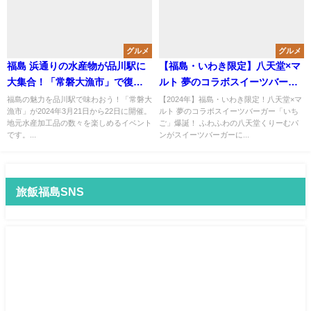
グルメ
グルメ
福島 浜通りの水産物が品川駅に
【福島・いわき限定】八天堂×マ
大集合！「常磐大漁市」で復興
ルト 夢のコラボスイーツバーガ
を応援
ー「いちご」爆誕！
福島の魅力を品川駅で味わおう！「常磐大
【2024年】福島・いわき限定！八天堂×マ
漁市」が2024年3月21日から22日に開催。
ルト 夢のコラボスイーツバーガー「いち
地元水産加工品の数々を楽しめるイベント
ご」爆誕！ ふわふわの八天堂くりーむパ
です。...
ンがスイーツバーガーに...
旅飯福島SNS