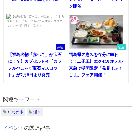
ン開催
体験
宿泊
【福島名物「赤べこ」が宝石
福島県の恵みを存分に味わ
に！？】カプセルトイ『カラ
う！二子玉川エクセルホテル
フルべこ～ず宝石マスコッ
東急で期間限定「発見！ふく
ト』が7月8日より発売！
しま」フェア開催！
関連キーワード
いわき市
湯本
イベント
の関連記事