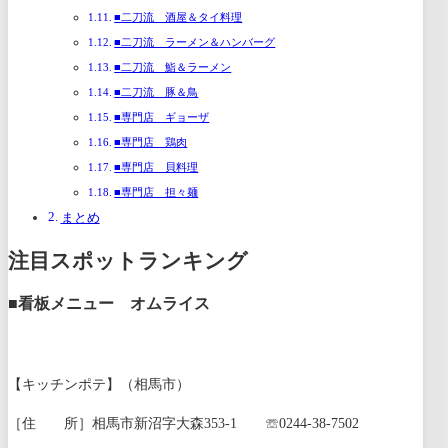
■二刀流 酒屋＆タイ料理
■二刀流 ラーメン＆ハンバーグ
■二刀流 鮨＆ラーメン
■二刀流 豚＆鳥
■専門店 ギョーザ
■専門店 鶏肉
■専門店 貝料理
■専門店 担々麺
まとめ
注目スポットランキング
■看板メニュー オムライス
【キッチンポテ】（相馬市）
［住 所］相馬市新沼字大森353-1 ☏0244-38-7502