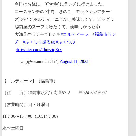
今日のお昼に、"Cortile"にランチに行きました。
コースランチの"牛肉、きのこ、モッツァレアチー
ズ"のインボルティーニ？が、美味しくて、ビッグリ
😋前菜のスープも冷たくて、美味しかった👍
大満足のランチでした✨
#コルティーレ
#福島市ラン
チ
#ふくしま撮る旅
#ふくつぶ
pic.twitter.com/i3meztqRrx
— 天 (@soraumidaichi7)
August 14, 2023
【コルティーレ】（福島市）
［住 所］福島市渡利字高倉57-2 ☏024-597-6997
［営業時間］日・月曜日
11：30〜15：00（LO.14：30）
水〜土曜日