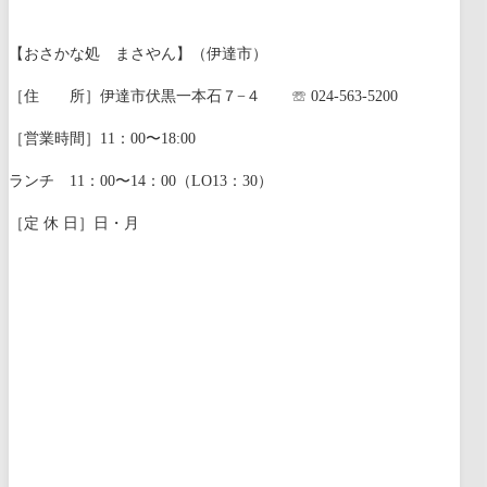
【おさかな処 まさやん】（伊達市）
［住 所］伊達市伏黒一本石７−４ ☏ 024-563-5200
［営業時間］11：00〜18:00
ランチ 11：00〜14：00（LO13：30）
［定 休 日］日・月