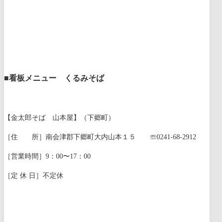
■看板メニュー くるみそば
【金太郎そば 山本屋】（下郷町）
［住 所］南会津郡下郷町大内山本１５ ☏0241-68-2912
［営業時間］9：00〜17：00
［定 休 日］不定休