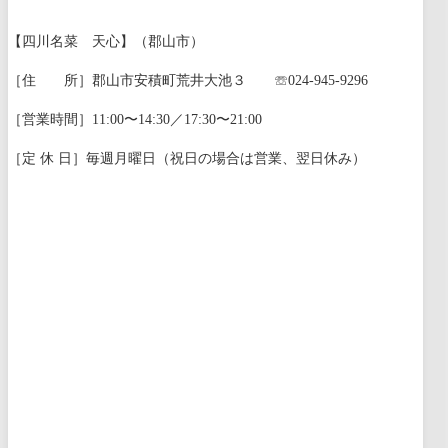
【四川名菜 天心】（郡山市）
［住 所］郡山市安積町荒井大池３ ☏024-945-9296
［営業時間］11:00〜14:30／17:30〜21:00
［定 休 日］毎週月曜日（祝日の場合は営業、翌日休み）