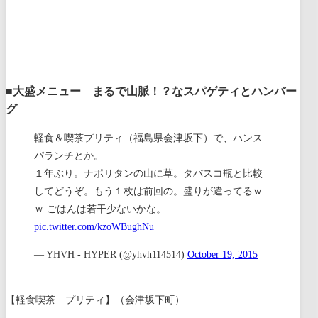
■大盛メニュー まるで山脈！？なスパゲティとハンバー
グ
軽食＆喫茶プリティ（福島県会津坂下）で、ハンス
パランチとか。
１年ぶり。ナポリタンの山に草。タバスコ瓶と比較
してどうぞ。もう１枚は前回の。盛りが違ってるｗ
ｗ ごはんは若干少ないかな。
pic.twitter.com/kzoWBughNu
— YHVH - HYPER (@yhvh114514)
October 19, 2015
【軽食喫茶 プリティ】（会津坂下町）