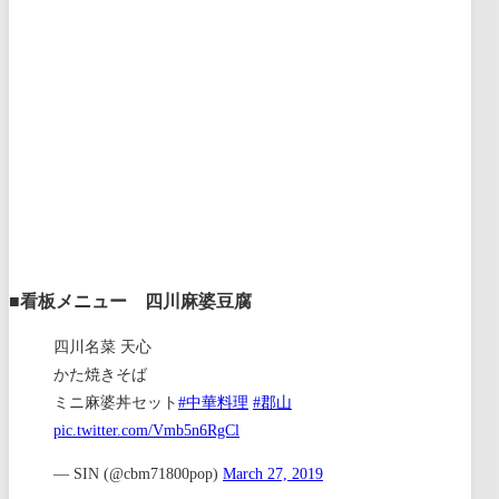
■看板メニュー 四川麻婆豆腐
四川名菜 天心
かた焼きそば
ミニ麻婆丼セット
#中華料理
#郡山
pic.twitter.com/Vmb5n6RgCl
— SIN (@cbm71800pop)
March 27, 2019