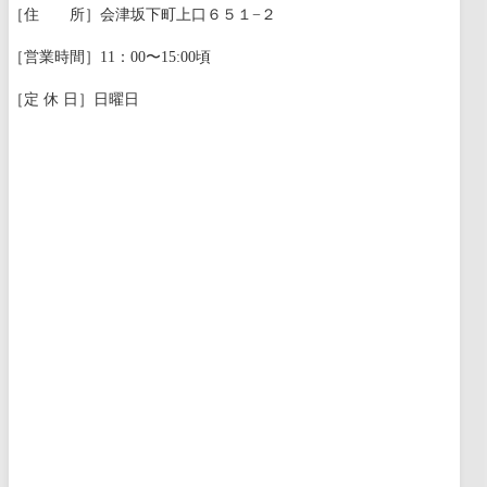
［住 所］会津坂下町上口６５１−２
［営業時間］11：00〜15:00頃
［定 休 日］日曜日