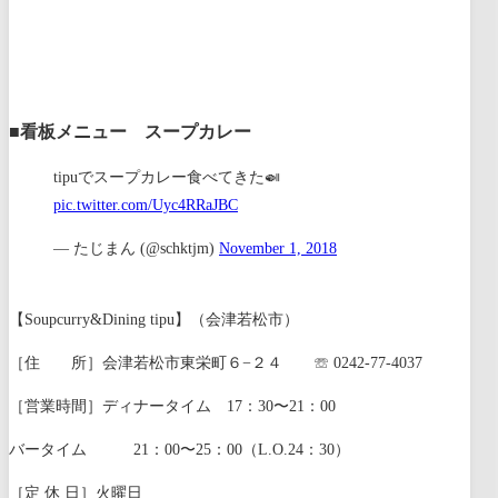
■看板メニュー スープカレー
tipuでスープカレー食べてきた🍛
pic.twitter.com/Uyc4RRaJBC
— たじまん (@schktjm)
November 1, 2018
【Soupcurry&Dining tipu】（会津若松市）
［住 所］会津若松市東栄町６−２４ ☏ 0242-77-4037
［営業時間］ディナータイム 17：30〜21：00
バータイム 21：00〜25：00（L.O.24：30）
［定 休 日］火曜日