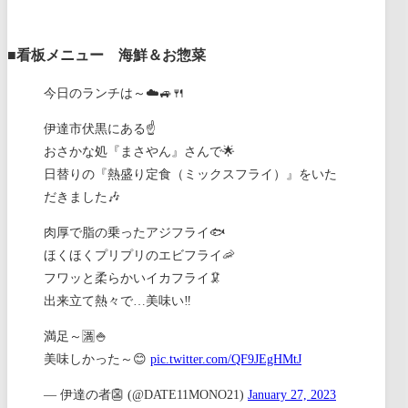
■看板メニュー 海鮮＆お惣菜
今日のランチは～☁️🚙🍴
伊達市伏黒にある☝
おさかな処『まさやん』さんで🌟
日替りの『熱盛り定食（ミックスフライ）』をいた
だきました🎶
肉厚で脂の乗ったアジフライ🐟
ほくほくプリプリのエビフライ🦐
フワッと柔らかいイカフライ🦑
出来立て熱々で…美味い‼️
満足～🈵🍚
美味しかった～😊
pic.twitter.com/QF9JEgHMtJ
— 伊達の者👺 (@DATE11MONO21)
January 27, 2023