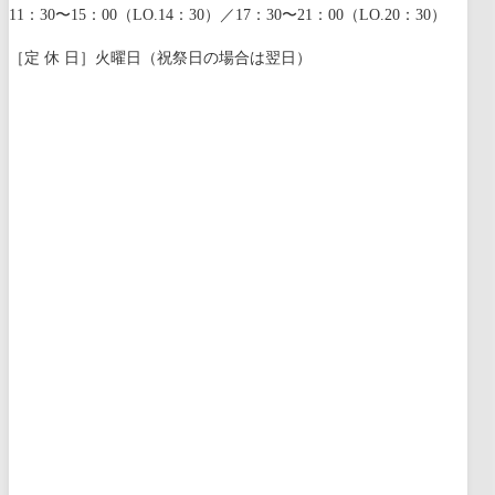
11：30〜15：00（LO.14：30）／17：30〜21：00（LO.20：30）
［定 休 日］火曜日（祝祭日の場合は翌日）