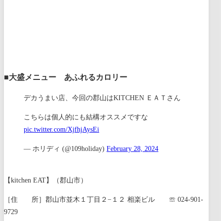
■大盛メニュー あふれるカロリー
デカうまい店、今回の郡山はKITCHEN ＥＡＴさん
こちらは個人的にも結構オススメですな
pic.twitter.com/XjfhjAysEi
— ホリディ (@109holiday)
February 28, 2024
【kitchen EAT】（郡山市）
［住 所］郡山市並木１丁目２−１２ 相楽ビル ☏ 024-901-
9729