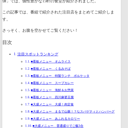
弾」では、個性豊かな15軒の食堂が紹介されました。
この記事では、番組で紹介された注目店をまとめてご紹介しま
す。
さっそく、お腹を空かせてご覧ください！
目次
注目スポットランキング
■看板メニュー オムライス
■看板メニュー くるみそば
■看板メニュー 特製ランチ ポルケッタ
■看板メニュー スープカレー
■看板メニュー 海鮮＆お惣菜
■看板メニュー 四川麻婆豆腐
■大盛メニュー 大盛！肉定食
■大盛メニュー まるで山脈！？なスパゲティとハンバーグ
■大盛メニュー あふれるカロリー
■大盛メニュー 普通盛りでご飯3合