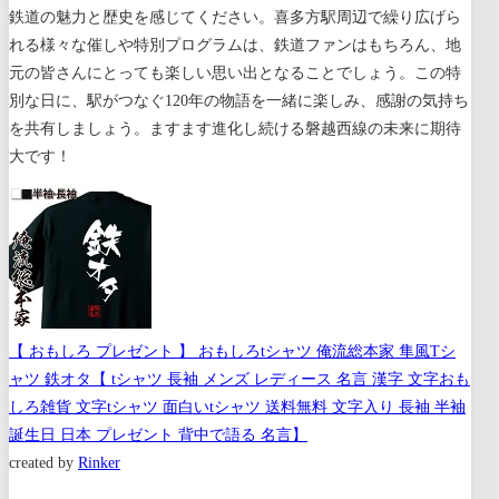
鉄道の魅力と歴史を感じてください。喜多方駅周辺で繰り広げら
れる様々な催しや特別プログラムは、鉄道ファンはもちろん、地
元の皆さんにとっても楽しい思い出となることでしょう。この特
別な日に、駅がつなぐ120年の物語を一緒に楽しみ、感謝の気持ち
を共有しましょう。ますます進化し続ける磐越西線の未来に期待
大です！
【 おもしろ プレゼント 】 おもしろtシャツ 俺流総本家 隼風Tシ
ャツ 鉄オタ【 tシャツ 長袖 メンズ レディース 名言 漢字 文字おも
しろ雑貨 文字tシャツ 面白いtシャツ 送料無料 文字入り 長袖 半袖
誕生日 日本 プレゼント 背中で語る 名言】
created by
Rinker