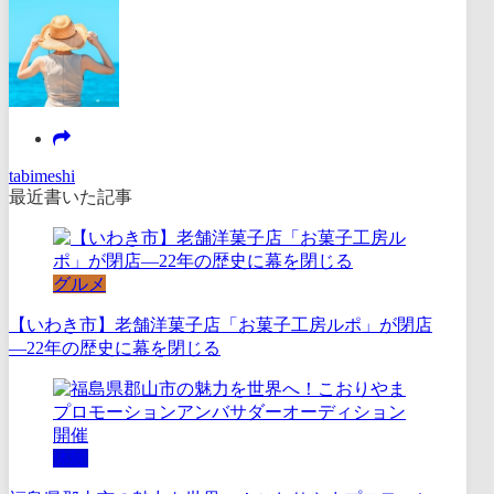
tabimeshi
最近書いた記事
グルメ
【いわき市】老舗洋菓子店「お菓子工房ルポ」が閉店
―22年の歴史に幕を閉じる
体験