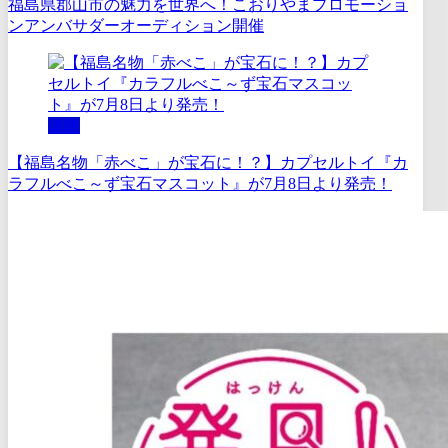
福島県郡山市の魅力を世界へ！こおりやまプロモーショ
ンアンバサダーオーディション開催
体験
【福島名物「赤べこ」が宝石に！？】カプセルトイ『カ
ラフルべこ～ず宝石マスコット』が7月8日より発売！