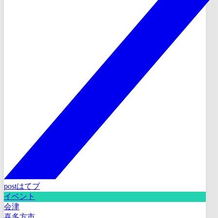
post
はてブ
イベント
会津
喜多方市