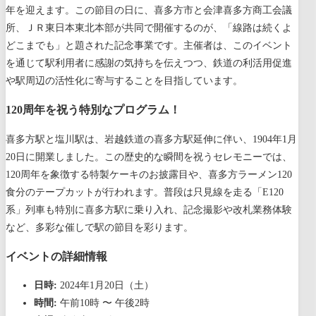
年を迎えます。この節目の日に、喜多方市と会津喜多方商工会議
所、ＪＲ東日本東北本部が共同で開催するのが、「線路は続くよ
どこまでも」と題された記念事業です。主催者は、このイベント
を通じて駅利用者に感謝の気持ちを伝えつつ、鉄道の利活用促進
や駅周辺の活性化に寄与することを目指しています。
120周年を祝う特別なプログラム！
喜多方駅と塩川駅は、岩越鉄道の喜多方駅延伸に伴い、1904年1月
20日に開業しました。この歴史的な瞬間を祝うセレモニーでは、
120周年を象徴する特製ケーキのお披露目や、喜多方ラーメン120
食分のテープカットが行われます。普段は只見線を走る「E120
系」列車も特別に喜多方駅に乗り入れ、記念撮影や改札業務体験
など、多彩な催しで駅の節目を彩ります。
イベントの詳細情報
日時:
2024年1月20日（土）
時間:
午前10時 〜 午後2時