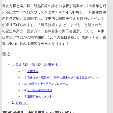
喜多方駅と塩川駅、磐越西線の誇るべき駅が開業から120周年を迎
える記念すべき日がやってきます！2024年1月20日、ＪＲ磐越西線
の喜多方駅と塩川駅では、歴史的な瞬間を讃える特別なイベント
が繰り広げられます。「線路は続くよ どこまでも」と題されたこ
の記念事業は、喜多方市、会津喜多方商工会議所、そしてＪＲ東
日本東北本部が共同で開催。120年の節目を祝い、未来へと続く鉄
道の魅力に触れる贅沢な一日となります！
目次
喜多方駅・塩川駅 120周年祝い
基本情報
喜多方駅・塩川駅、120年の歴史を振り返る記念イベント！
120周年を祝う特別なプログラム！
イベントの詳細情報
遠藤市長のコメント
おわりに