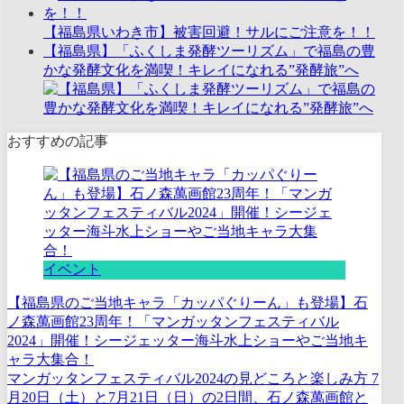
【福島県いわき市】被害回避！サルにご注意を！！
【福島県】「ふくしま発酵ツーリズム」で福島の豊
かな発酵文化を満喫！キレイになれる”発酵旅”へ
おすすめの記事
イベント
【福島県のご当地キャラ「カッパぐりーん」も登場】石
ノ森萬画館23周年！「マンガッタンフェスティバル
2024」開催！シージェッター海斗水上ショーやご当地キ
ャラ大集合！
マンガッタンフェスティバル2024の見どころと楽しみ方 7
月20日（土）と7月21日（日）の2日間、石ノ森萬画館と