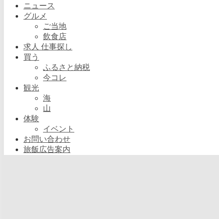
ニュース
グルメ
ご当地
飲食店
求人 仕事探し
買う
ふるさと納税
今コレ
観光
海
山
体験
イベント
お問い合わせ
旅飯広告案内