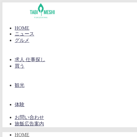
HOME
ニュース
グルメ
求人 仕事探し
買う
観光
体験
お問い合わせ
旅飯広告案内
HOME