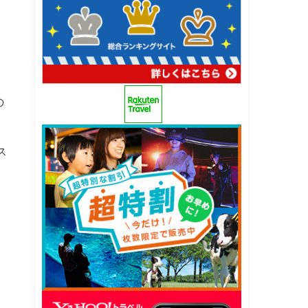
の
ス
、