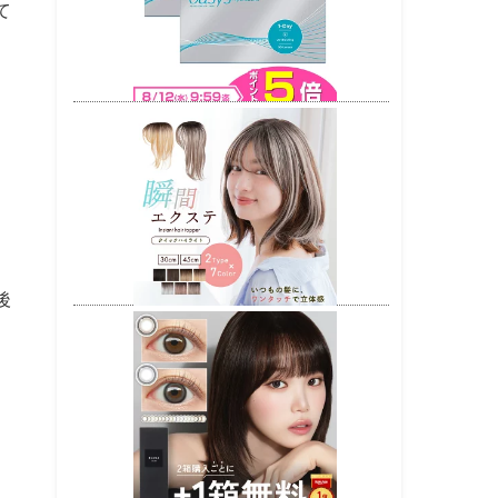
て
、
後
。