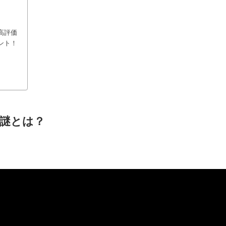
高評価
ント！
謎とは？