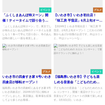
イベント
グルメ
「ふくしまあんぽ柿ヌーン」開
【いわき市】いわき初出店！
催！ティータイムで語り合う、
「味工房 平窪店」6月上旬オープ
あんぽ柿の魅力と歴史
ンするらしい！こだわりの特製
「ふくしまあんぽ柿ヌーン」で、東京でし
【2024年】いわき市初出店！「味工房 平
か味わえないあんぽ柿のティータイムを楽
窪店」が6月上旬オープン！ こだわりの特
からあげが自慢
しもう！食べて学んで語り合い、冬のあん
製からあげが自慢のお店です。外はカリッ
ぽ柿の新しい一面を発見しま...
と、中はジューシーな...
グルメ
イベント
いわき市の四倉すき家 6号いわき
【福島県いわき市】子どもも楽
四倉店が移転オープン！
しめる音楽会「こどものための
カエル コンサート」で童謡やク
福島県いわき市の四倉町にあるすき家 6号
子ども向けの音楽会「こどものためのカエ
いわき四倉店が、2024年3月7日に移転オ
ル コンサート」開催！童謡やクラシック
ラシックに触れよう！
ープンしました。新店舗は、駐車場を拡張
音楽をピアノとフルートの演奏で楽しめま
してより多くのお客様...
す。3月3日(日)、いわき...