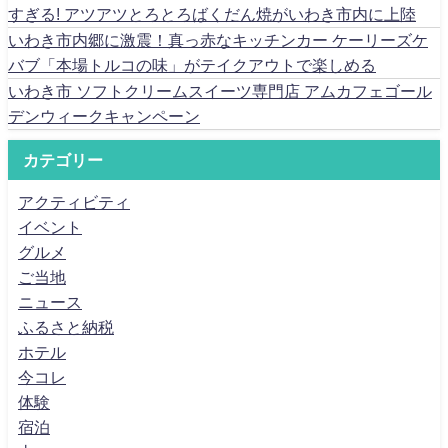
すぎる! アツアツとろとろばくだん焼がいわき市内に上陸
いわき市内郷に激震！真っ赤なキッチンカー ケーリーズケ
バブ「本場トルコの味」がテイクアウトで楽しめる
いわき市 ソフトクリームスイーツ専門店 アムカフェゴール
デンウィークキャンペーン
カテゴリー
アクティビティ
イベント
グルメ
ご当地
ニュース
ふるさと納税
ホテル
今コレ
体験
宿泊