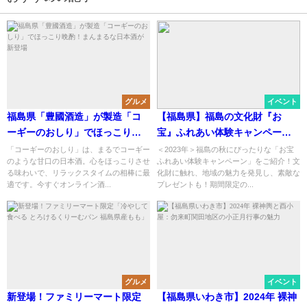
グルメ
イベント
福島県「豊國酒造」が製造「コ
【福島県】福島の文化財『お
ーギーのおしり」でほっこり晩
宝』ふれあい体験キャンペーン
酌！まんまるな日本酒が新登場
で秋の冒険へ！
「コーギーのおしり」は、まるでコーギー
＜2023年＞福島の秋にぴったりな「お宝
のような甘口の日本酒。心をほっこりさせ
ふれあい体験キャンペーン」をご紹介！文
る味わいで、リラックスタイムの相棒に最
化財に触れ、地域の魅力を発見し、素敵な
適です。今すぐオンライン酒...
プレゼントも！期間限定の...
グルメ
イベント
新登場！ファミリーマート限定
【福島県いわき市】2024年 裸神