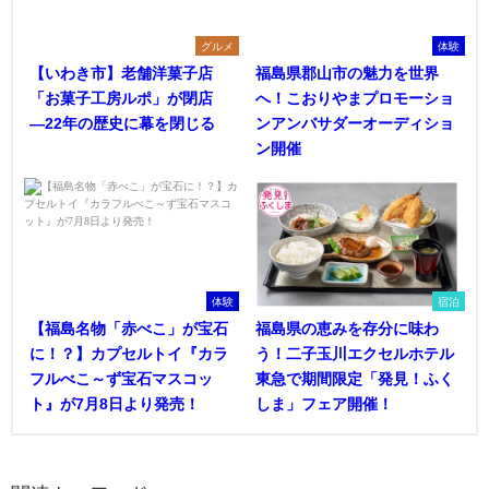
グルメ
体験
【いわき市】老舗洋菓子店
福島県郡山市の魅力を世界
「お菓子工房ルポ」が閉店
へ！こおりやまプロモーショ
―22年の歴史に幕を閉じる
ンアンバサダーオーディショ
ン開催
体験
宿泊
【福島名物「赤べこ」が宝石
福島県の恵みを存分に味わ
に！？】カプセルトイ『カラ
う！二子玉川エクセルホテル
フルべこ～ず宝石マスコッ
東急で期間限定「発見！ふく
ト』が7月8日より発売！
しま」フェア開催！