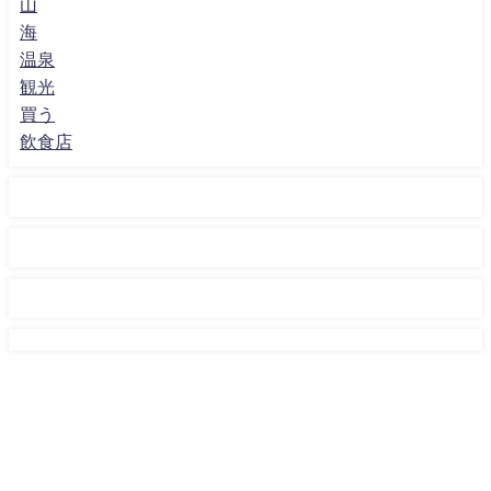
山
海
温泉
観光
買う
飲食店