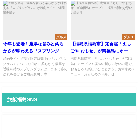
グルメ
グルメ
今年も登場！濃厚な旨みと柔ら
【福島県福島市】定食屋「えち
かさが味わえる『スプリングラ
ごや おもせ」が南福島にオープ
ム』が焼肉ライクで期間限定販
ン！福島の新たな憩いの場誕生
焼肉ライクで期間限定販売中の「スプリン
福島県福島市「えちごや おもせ」が南福
グラム」について紹介！ 柔らかく濃厚な
島にオープン！福島の新しい憩いの場で、
売
旨味を持つスプリングラムは、まさに春の
おもしろく楽しいひとときを。おすすめメ
訪れを告げるご褒美食材。専...
ニュー「おもせののり弁」は...
旅飯福島SNS