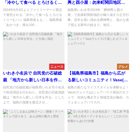
「冷やして食べる とろけるくり
輿と酉小屋：勿来町関田地区の
ーむパン 福島県産もも」
小正月行事の魅力
2024年6月4日よりファミリーマート限定
福島県いわき市2024年「裸神輿と酉小
で発売される「冷やして食べる とろける
屋」で勿来町関田地区が織り成す小正月行
くりーむパン 福島県産もも」。福島県産
事。厄年を祓い清める裸神輿と、温かな炎
「あかつき」桃を100...
で迎える新年の始まり。地元...
ニュース
グルメ
いわき小名浜で 自民党の石破総
【福島県福島市】福島から広が
裁 「地方から新しい日本を作
る新しいコミュニティ！Vase(ヴ
る」と力強い演説
ェイス)で楽しむカフェ＆シェア
自民党の石破総裁が福島県いわき市小名浜
福島の新たなライフスタイルを体験せよ！
で街頭演説を行われた。自民党の石破茂総
Vase(ヴェイス)はシェアハウス併設のカフ
ハウス
裁は「地方から新しい日本を作る」とした
ェで、自由な働き方と地域交流が融合。カ
上で、福島の漁業を復活させ...
フェ＆シェアハウスの...