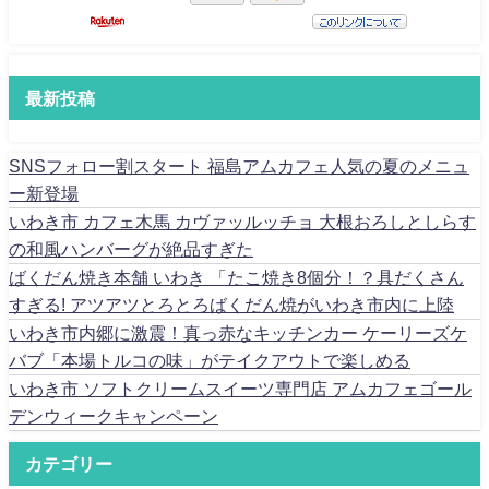
最新投稿
SNSフォロー割スタート 福島アムカフェ人気の夏のメニュ
ー新登場
いわき市 カフェ木馬 カヴァッルッチョ 大根おろしとしらす
の和風ハンバーグが絶品すぎた
ばくだん焼き本舗 いわき 「たこ焼き8個分！？具だくさん
すぎる! アツアツとろとろばくだん焼がいわき市内に上陸
いわき市内郷に激震！真っ赤なキッチンカー ケーリーズケ
バブ「本場トルコの味」がテイクアウトで楽しめる
いわき市 ソフトクリームスイーツ専門店 アムカフェゴール
デンウィークキャンペーン
カテゴリー