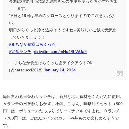
今週は須賀川市の設楽農園さんのネギを使ったおかずをお出
しします。
16日と19日は早めのクローズとなりますのでご注意くださ
い。
明日からぐっと冷え込みそうですね❄️美味しいご飯で元気出
していきましょう！
#まちなか食堂はらくっち
#定食ランチ
pic.twitter.com/mNu4ShWUa9
— まちなか食堂はらくっち@テイクアウトOK
(@haracucci2018)
January 14, 2024
毎日変わる日替わりランチは、新鮮な地元食材をふんだんに使用。
Ａランチの日替わりおかず、小鉢、ごはん、味噌汁のセット（800
円）は、ボリュームたっぷりでリーズナブルですよね。Ｂランチ
（700円）は、ごはんメインのカレーや丼ものが楽しめるそうで
す。