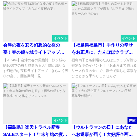
イベント
イベント
会津の夜を彩る幻想的な桜の
【福島県福島市】手作りの幸せ
宴！春の鶴ヶ城ライトアップ
をお正月に。たんぽぽクラブが
「きらめく夜桜の宴」
贈る『お正月まで飾れるリース
【2024年】会津の春の風物詩！鶴ヶ城の
福島南子ども劇場のたんぽぽクラブが贈る
約1000本の桜と歴史ある天守閣が織りな
特別な冬のイベント！『お正月まで飾れる
作りの会』
す幻想的な夜桜ライトアップ「きらめく夜
リース作りの会』で、親子で楽しむ素敵な
桜の宴」。開催期間、見...
ひとときを手作りしませんか...
イベント
体験
【福島県】楽天トラベル新春
【ウルトラマンの日】にあなた
SALEスタート！年末年始の疲れ
へお返事が届く！大好評企画