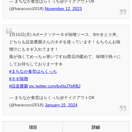
— まちなか食堂はらくっち@テイクアウトOK
(@haracucci2018)
November 12, 2023
1月15日(月) Aポークソテーネギ味噌ソース、Bやきとり丼。
どちらも設楽農園さんのネギを使っています！もちろんお味
噌汁にもネギ入れてます！
風が強くてめっちゃ寒いですね😨店内暖めて、味噌汁熱々に
してお待ちしておりまーす🍚
#まちなか食堂はらくっち
#ネギ味噌
#設楽農園
pic.twitter.com/bv0qJ7bRBJ
— まちなか食堂はらくっち@テイクアウトOK
(@haracucci2018)
January 15, 2024
項目
詳細