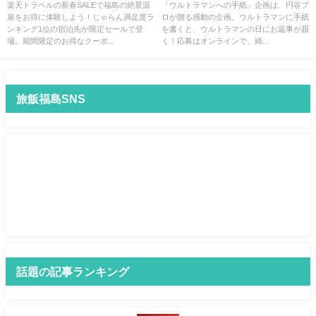
を癒す！福島の穏やかな温泉地
「ウルトラマンへの手紙」募集
楽天トラベルの新春SALEで福島の絶景温
「ウルトラマンへの手紙」企画は、円谷プ
泉をお得に体験しよう！じゃらん満足度ラ
ロが贈る感動の企画。ウルトラマンに手紙
で心と体をリフレッシュ
受付開始！
ンキング1位の宿泊先が限定セールで登
を書くと、ウルトラマンの日にお返事が届
場。期間限定のお得なクーポ...
く！応募はオンラインで、締...
旅飯福島SNS
話題の記事ランキング