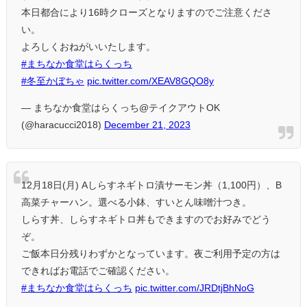
本日都合により16時クローズとなりますのでご注意くださ
い。
よろしくおねがいいたします。
#まちなか食堂はらくっち
#冬至かぼちゃ
pic.twitter.com/XEAV8GQO8y
— まちなか食堂はらくっち@テイクアウトOK
(@haracucci2018)
December 21, 2023
12月18日(月) Aしらすネギトロ漬サーモン丼（1,100円）、B
高菜チャーハン。選べる小鉢、すいとん味噌汁つき。
しらす丼、しらすネギトロ丼もできますのでお好みでどう
ぞ。
ご飯本日分残りわずかとなっています。夜ご利用予定の方は
できればお電話でご確認ください。
#まちなか食堂はらくっち
pic.twitter.com/JRDtjBhNoG