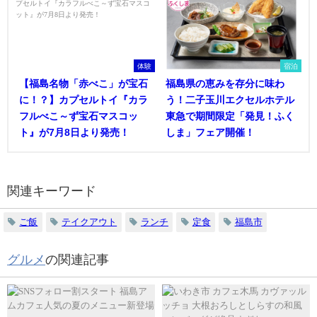
体験
宿泊
【福島名物「赤べこ」が宝石
福島県の恵みを存分に味わ
に！？】カプセルトイ『カラ
う！二子玉川エクセルホテル
フルべこ～ず宝石マスコッ
東急で期間限定「発見！ふく
ト』が7月8日より発売！
しま」フェア開催！
関連キーワード
ご飯
テイクアウト
ランチ
定食
福島市
グルメ
の関連記事