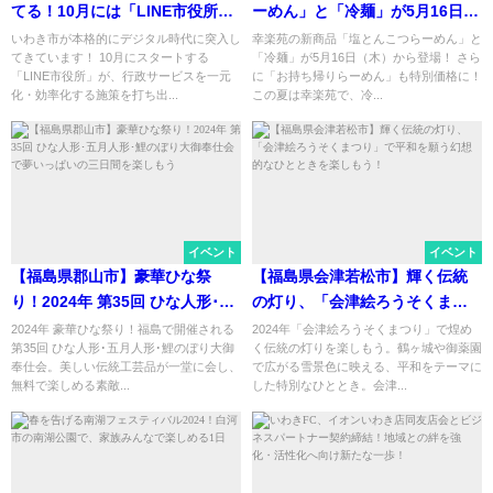
てる！10月には「LINE市役所」
ーめん」と「冷麺」が5月16日
がスタートするらしい
（木）から登場！ さらに「お持
いわき市が本格的にデジタル時代に突入し
幸楽苑の新商品「塩とんこつらーめん」と
てきています！ 10月にスタートする
「冷麺」が5月16日（木）から登場！ さら
ち帰りらーめん」も特別価格
「LINE市役所」が、行政サービスを一元
に「お持ち帰りらーめん」も特別価格に！
に！
化・効率化する施策を打ち出...
この夏は幸楽苑で、冷...
イベント
イベント
【福島県郡山市】豪華ひな祭
【福島県会津若松市】輝く伝統
り！2024年 第35回 ひな人形･五
の灯り、「会津絵ろうそくまつ
月人形･鯉のぼり大御奉仕会で夢
り」で平和を願う幻想的なひと
2024年 豪華ひな祭り！福島で開催される
2024年「会津絵ろうそくまつり」で煌め
第35回 ひな人形･五月人形･鯉のぼり大御
く伝統の灯りを楽しもう。鶴ヶ城や御薬園
いっぱいの三日間を楽しもう
ときを楽しもう！
奉仕会。美しい伝統工芸品が一堂に会し、
で広がる雪景色に映える、平和をテーマに
無料で楽しめる素敵...
した特別なひととき。会津...