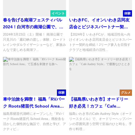
イベント
体験
春を告げる南湖フェスティバル
いわきFC、イオンいわき店同友
2024！白河市の南湖公園で、家
店会とビジネスパートナー契約
族みんなで楽しめる1日
締結！地域との絆を強化・活性
2024年3月23日（土）開催！ 南湖公園で
【2024年】いわきFCが、地域活性化へ向
只見川の「霧幻峡の渡し」体験、ロードト
けイオンいわき店同友店会とビジネスパー
化へ向け新たな一歩！
レインやダルライザーショーなど、家族み
トナー契約を締結！Jリーグ参入を目指す
んなで楽しめる南湖フ...
クラブと地域経済の活性...
体験
グルメ
車中泊旅を満喫！ 福島「RVパー
【福島県いわき市】オードリー
ク Roots猪苗代 School Area」
好き必見！カフェ「Cafe
で五感を刺激する旅へ
Audrey Style」で優雅なひとと
福島県猪苗代湖畔にオープンした「RVパ
福島いわき市のCafe Audrey Style（オード
ーク Roots猪苗代 School Area」廃校舎を
リースタイル）で、オードリーヘップバー
きを
活かした個性的な施設で、自然と学び、ア
ンの雰囲気漂う空間で至福のひと時を。手
クティビ...
作り料理...