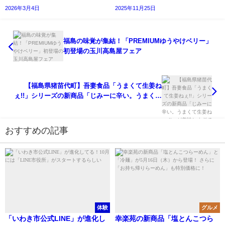
2026年3月4日
2025年11月25日
福島の味覚が集結！「PREMIUMゆうやけベリー」
初登場の玉川高島屋フェア
【福島県猪苗代町】吾妻食品「うまくて生姜ね
ぇ!!」シリーズの新商品「じみーに辛い。うまくて
生姜ねぇ!!」が美味しすぎて半端ねぇ!!
おすすめの記事
体験
グルメ
「いわき市公式LINE」が進化し
幸楽苑の新商品「塩とんこつら