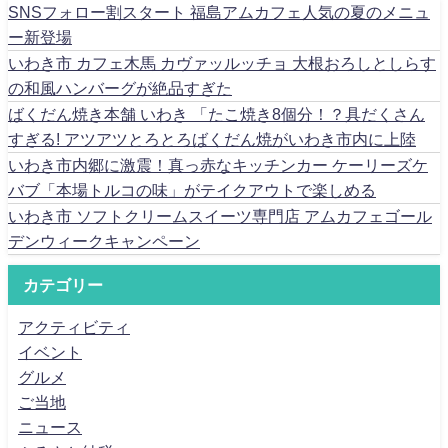
SNSフォロー割スタート 福島アムカフェ人気の夏のメニュ
ー新登場
いわき市 カフェ木馬 カヴァッルッチョ 大根おろしとしらす
の和風ハンバーグが絶品すぎた
ばくだん焼き本舗 いわき 「たこ焼き8個分！？具だくさん
すぎる! アツアツとろとろばくだん焼がいわき市内に上陸
いわき市内郷に激震！真っ赤なキッチンカー ケーリーズケ
バブ「本場トルコの味」がテイクアウトで楽しめる
いわき市 ソフトクリームスイーツ専門店 アムカフェゴール
デンウィークキャンペーン
カテゴリー
アクティビティ
イベント
グルメ
ご当地
ニュース