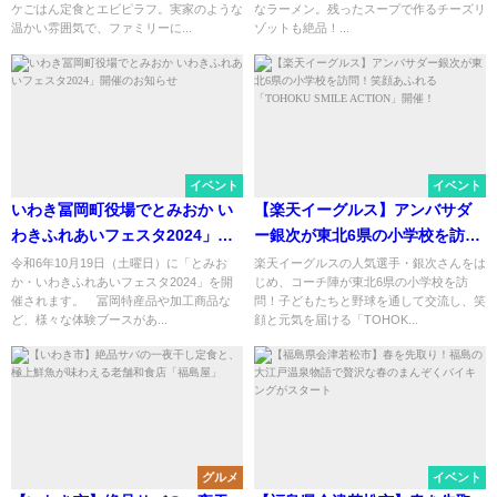
ケごはん定食とエビピラフ。実家のような
なラーメン。残ったスープで作るチーズリ
温かい雰囲気で、ファミリーに...
ゾットも絶品！...
イベント
イベント
いわき冨岡町役場でとみおか い
【楽天イーグルス】アンバサダ
わきふれあいフェスタ2024」開
ー銀次が東北6県の小学校を訪
催のお知らせ
問！笑顔あふれる「TOHOKU
令和6年10月19日（土曜日）に「とみお
楽天イーグルスの人気選手・銀次さんをは
か・いわきふれあいフェスタ2024」を開
じめ、コーチ陣が東北6県の小学校を訪
SMILE ACTION」開催！
催されます。 冨岡特産品や加工商品な
問！子どもたちと野球を通して交流し、笑
ど、様々な体験ブースがあ...
顔と元気を届ける「TOHOK...
グルメ
イベント