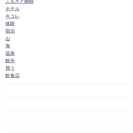
ふるさと納税
ホテル
今コレ
体験
宿泊
山
海
温泉
観光
買う
飲食店