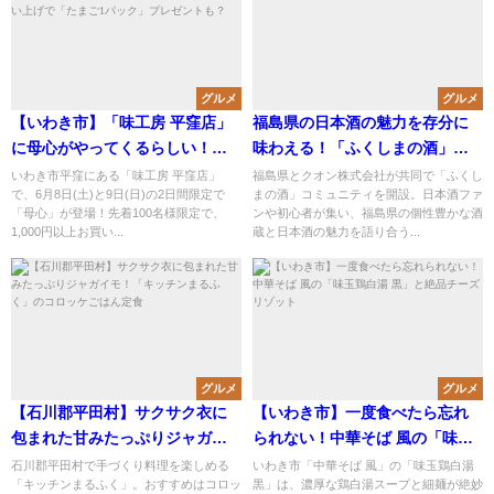
グルメ
グルメ
【いわき市】「味工房 平窪店」
福島県の日本酒の魅力を存分に
に母心がやってくるらしい！先
味わえる！「ふくしまの酒」コ
着100名様1,000円以上お買い上
ミュニティがオープン！
いわき市平窪にある「味工房 平窪店」
福島県とクオン株式会社が共同で「ふくし
で、6月8日(土)と9日(日)の2日間限定で
まの酒」コミュニティを開設。日本酒ファ
げで「たまご1パック」プレゼン
「母心」が登場！先着100名様限定で、
ンや初心者が集い、福島県の個性豊かな酒
トも？
1,000円以上お買い...
蔵と日本酒の魅力を語り合う...
グルメ
グルメ
【石川郡平田村】サクサク衣に
【いわき市】一度食べたら忘れ
包まれた甘みたっぷりジャガイ
られない！中華そば 風の「味玉
モ！「キッチンまるふく」のコ
鶏白湯 黒」と絶品チーズリゾッ
石川郡平田村で手づくり料理を楽しめる
いわき市「中華そば 風」の「味玉鶏白湯
「キッチンまるふく」。おすすめはコロッ
黒」は、濃厚な鶏白湯スープと細麺が絶妙
ロッケごはん定食
ト