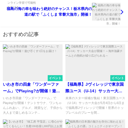
福島の海の幸を味わう絶好のチャンス！栃木県内の
道の駅で「ふくしま 常磐大漁市」開催！
おすすめの記事
イベント
イベント
いわき市の四倉「ワンダーファ
【福島県】Jヴィレッジで東京国
ーム」でPlaying?が開催！遊び
際ユース（U-14）サッカー大会
尽くす1日をお届け！
が開催！～海外強豪チームとの
いわき市四倉「ワンダーファーム」で
未来のスター候補が集結！東京国際ユース
Playing?が開催！テントサウナ、ワンちゃ
（U-14）サッカー大会が5月4日から6日ま
熱戦が繰り広げられる～
んふれあい、グルメ、雑貨など、子供から
で福島県Jヴィレッジで開催！世界のトッ
大人まで楽しめるコンテ...
プレベルのプレーを間...