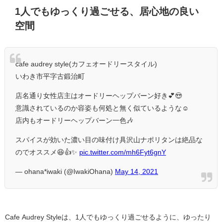
1人でもゆっくり過ごせる、居心地の良い
空間
cafe audrey style(カフェオードリースタイル)
いわき市平字古鍛治町
店名通り女性店主はオードリーヘップバーン好き︎︎︎💕😍
意識されているのか容姿も何処と無く似ているような☺️
店内もオードリーヘップバーン一色🎶
スパイスが効いた濃い目の味付け具沢山ナポリタンは絶品な
のでオススメ😆👍✨
pic.twitter.com/mh6Fyt6gnY
— ohana*iwaki (@IwakiOhana)
May 14, 2021
Cafe Audrey Styleは、1人でもゆっくり過ごせるように、ゆったり