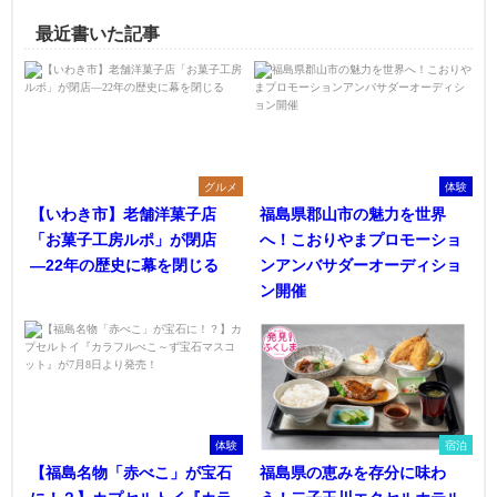
最近書いた記事
グルメ
体験
【いわき市】老舗洋菓子店
福島県郡山市の魅力を世界
「お菓子工房ルポ」が閉店
へ！こおりやまプロモーショ
―22年の歴史に幕を閉じる
ンアンバサダーオーディショ
ン開催
体験
宿泊
【福島名物「赤べこ」が宝石
福島県の恵みを存分に味わ