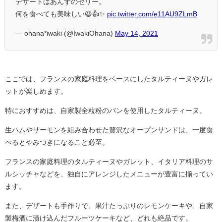
デザートはあんずのゼリー。
何を食べても美味しい😆👍✨
pic.twitter.com/e11AU9ZLmB
— ohana*iwaki (@IwakiOhana)
May 14, 2021
ここでは、フランスの家庭料理をベースにしたタルティーヌやガレ
ットが楽しめます。
特におすすめは、自家製全粒粉のパンを使用したタルティーヌ。
生ハムやサーモンを組み合わせた贅沢なオープンサンドは、一度食
べるとやみつきになること必至。
フランスの家庭料理のタルティーヌやガレット、イタリア料理のサ
ルシッチャなどを、独自にアレンジしたメニューが豊富に揃ってい
ます。
また、デザートも手作りで、果汁たっぷりのレモンケーキや、自家
製梅酒に漬け込んだフルーツケーキなど、どれも絶品です。