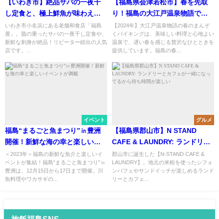
【いわき市】絶品サバの一夜干
【福島県会津若松市】春を先取
し定食と、極上鮮魚が味わえる
り！福島の大江戸温泉物語で贅
老舗和食店「福島屋」
沢な春のまんぞくバイキングが
いわき市小名浜にある老舗和食店「福島
【2024年】大江戸温泉物語の春のまんぞ
屋」。脂の乗ったサバの一夜干し定食や、
くバイキングは、美味しい料理と心地よい
スタート
新鮮な刺身が絶品！リピーター続出の人気
温泉で、遅い春を感じる贅沢なひとときを
店です。...
提供しています。福島の春...
イベント
グルメ
福島“まるごと魚まつり”㏌豊洲
【福島県郡山市】N STAND
開催！新鮮な海の幸と楽しいイ
CAFE & LAUNDRY: ランドリー
ベントが満載
とカフェが一緒になってるから
＜2023年＞福島の新鮮な魚介と楽しいイ
郡山市に誕生した【N-STAND CAFE &
ベントが集結！福島“まるごと魚まつり”㏌
LAUNDRY】。地元の米粉を使ったシフォ
待ち時間が楽しい
豊洲は、12月15日から17日まで開催。川
ンパフェやサンドイッチが楽しめるランド
魚料理やワカサギの...
リーとカフェ...