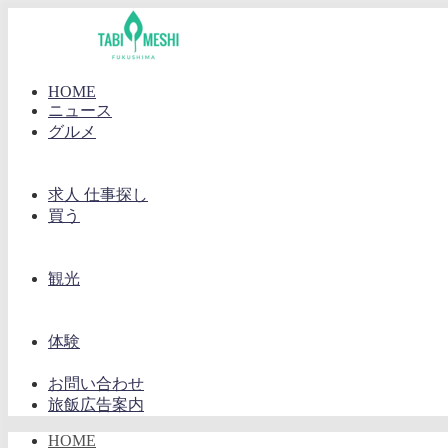
HOME
ニュース
グルメ
求人 仕事探し
買う
観光
体験
お問い合わせ
旅飯広告案内
HOME