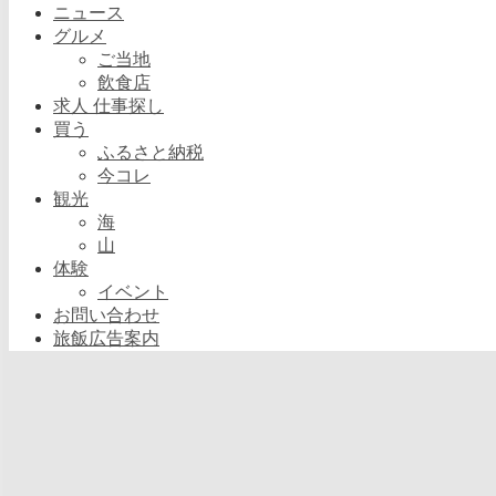
ニュース
グルメ
ご当地
飲食店
求人 仕事探し
買う
ふるさと納税
今コレ
観光
海
山
体験
イベント
お問い合わせ
旅飯広告案内