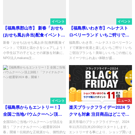
イベント
イベント
【福島県郡山市】 新春「おせち
【福島県いわき市】ヘレナスト
(おせち風お弁当)配食イベント」
ロベリーランド いちご狩りで楽
限定200食
しい家族のひととき！いちご宿
新春「おせち(おせち風お弁当)無料配食イ
福島県いわき市、ヘレナストロベリーラン
ベント」で笑顔と温かさをシェアしよう！
ドで家族や友達と楽しむいちご狩り！いち
泊プランも
小学生以下の子どもとその家族を対象に、
ご宿泊プランも！美味しいいちごの他にも
NPO法人makana主...
スイーツやふれあい体験が盛...
イベント
ニュース
【福島県からもエントリー！】
楽天ブラックフライデー2024 ラ
全国ご当地バウムクーヘン頂上
クマも対象 注目商品はどこでも
決戦！「ファイナルクーヘン総
手軽に飲めるお茶 ワンプッシュ
全国32のご当地バウムクーヘンが頂点を
楽天市場のブラックフライデーが、2024
競う「ファイナルクーヘン総選挙2024
年11月21日(木)20:00がスタートします。
選挙2024 春」開催！
ティー
春」開催！伝統的な正統派から、個性的な
エントリーする事により、ショップ買いま