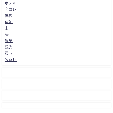
ホテル
今コレ
体験
宿泊
山
海
温泉
観光
買う
飲食店