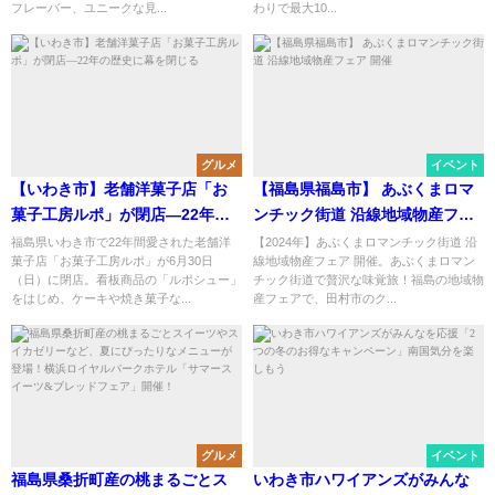
フレーバー、ユニークな見...
わりで最大10...
グルメ
イベント
【いわき市】老舗洋菓子店「お
【福島県福島市】 あぶくまロマ
菓子工房ルポ」が閉店―22年の
ンチック街道 沿線地域物産フェ
歴史に幕を閉じる
ア 開催
福島県いわき市で22年間愛された老舗洋
【2024年】あぶくまロマンチック街道 沿
菓子店「お菓子工房ルポ」が6月30日
線地域物産フェア 開催。あぶくまロマン
（日）に閉店。看板商品の「ルポシュー」
チック街道で贅沢な味覚旅！福島の地域物
をはじめ、ケーキや焼き菓子な...
産フェアで、田村市のク...
グルメ
イベント
福島県桑折町産の桃まるごとス
いわき市ハワイアンズがみんな