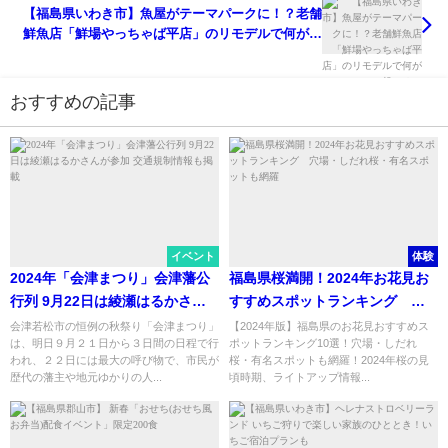
【福島県いわき市】魚屋がテーマパークに！？老舗
鮮魚店「鮮場やっちゃば平店」のリモデルで何が起
こる？
おすすめの記事
イベント
体験
2024年「会津まつり」会津藩公
福島県桜満開！2024年お花見お
行列 9月22日は綾瀬はるかさん
すすめスポットランキング 穴
が参加 交通規制情報も掲載
場・しだれ桜・有名スポットも
会津若松市の恒例の秋祭り「会津まつり」
【2024年版】福島県のお花見おすすめス
は、明日９月２１日から３日間の日程で行
ポットランキング10選！穴場・しだれ
網羅
われ、２２日には最大の呼び物で、市民が
桜・有名スポットも網羅！2024年桜の見
歴代の藩主や地元ゆかりの人...
頃時期、ライトアップ情報...