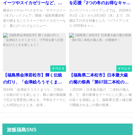
イーツやスイカゼリーなど、夏
を応援「2つの冬のお得なキャン
にぴったりなメニューが登場！
ペーン」南国気分を楽しもう
横浜ロイヤルパークホテル「サマースイー
スパリゾートハワイアンズでは、2025年2
ツ&ブレッドフェア」開催！福島県桑折町
月1日（土）から3月19日（水）まで、25
横浜ロイヤルパークホテル「サ
産の桃まるごとスイーツやスイカゼリーな
歳以下の方を対象とした『ハワイアンズ
マースイーツ&ブレッドフェア」
ど、夏にぴったりなメニュー...
Ｕ-25学割キャン...
開催！
イベント
イベント
【福島県会津若松市】輝く伝統
【福島県二本松市】日本最大級
の灯り、「会津絵ろうそくまつ
の菊の祭典「第67回二本松の菊
り」で平和を願う幻想的なひと
人形」の開催中！
2024年「会津絵ろうそくまつり」で煌め
＜2023年＞日本最大級の「二本松の菊人
く伝統の灯りを楽しもう。鶴ヶ城や御薬園
形」で、徳川家康をテーマにした美しい菊
ときを楽しもう！
で広がる雪景色に映える、平和をテーマに
の花々を堪能しよう。福島県立霞ヶ城公園
した特別なひととき。会津...
で開催されるこの菊の祭典...
旅飯福島SNS