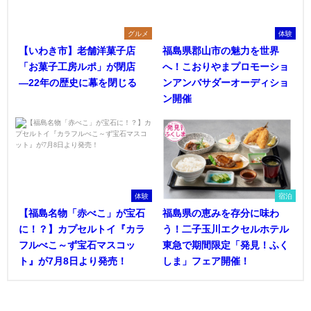
グルメ
体験
【いわき市】老舗洋菓子店
福島県郡山市の魅力を世界
「お菓子工房ルポ」が閉店
へ！こおりやまプロモーショ
―22年の歴史に幕を閉じる
ンアンバサダーオーディショ
ン開催
体験
宿泊
【福島名物「赤べこ」が宝石
福島県の恵みを存分に味わ
に！？】カプセルトイ『カラ
う！二子玉川エクセルホテル
フルべこ～ず宝石マスコッ
東急で期間限定「発見！ふく
ト』が7月8日より発売！
しま」フェア開催！