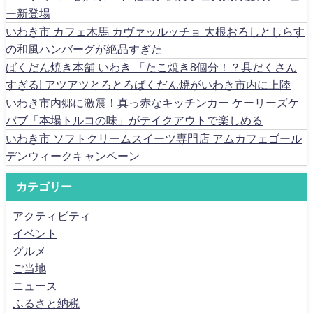
ー新登場
いわき市 カフェ木馬 カヴァッルッチョ 大根おろしとしらす
の和風ハンバーグが絶品すぎた
ばくだん焼き本舗 いわき 「たこ焼き8個分！？具だくさん
すぎる! アツアツとろとろばくだん焼がいわき市内に上陸
いわき市内郷に激震！真っ赤なキッチンカー ケーリーズケ
バブ「本場トルコの味」がテイクアウトで楽しめる
いわき市 ソフトクリームスイーツ専門店 アムカフェゴール
デンウィークキャンペーン
カテゴリー
アクティビティ
イベント
グルメ
ご当地
ニュース
ふるさと納税