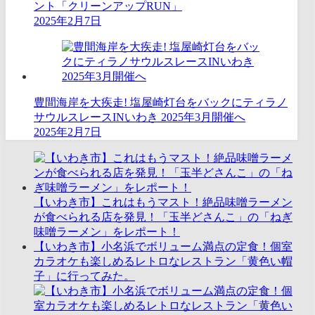
ント「クリーンアップRUN」
2025年2月7日
豊間海岸を大疾走! ​塩屋崎灯台をバックにティラノ
サウルスレースINいわき 2025年3月開催へ
2025年2月7日
【いわき市】これはもうマスト！絶品味噌ラーメン
が食べられる店を発見！「玉半どさんこ」の「ねぎ
味噌ラーメン」をレポート！
【いわき市】小名浜でボリューム満点の定食！個室
カラオケも楽しめるレトロなレストラン「黄色い帽
子」に行ってみた。