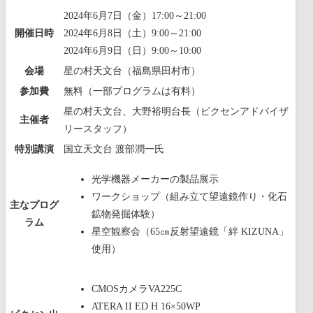
2024年6月7日（金）17:00～21:00
開催日時
2024年6月8日（土）9:00～21:00
2024年6月9日（日）9:00～10:00
会場
星の村天文台（福島県田村市）
参加費
無料（一部プログラムは有料）
星の村天文台、大野裕明台長（ビクセンアドバイザ
主催者
リースタッフ）
特別講演
国立天文台 渡部潤一氏
光学機器メーカーの製品展示
ワークショップ（組み立て望遠鏡作り・化石
主なプログ
鉱物発掘体験）
ラム
星空観察会（65㎝反射望遠鏡「絆 KIZUNA」
使用）
CMOSカメラVA225C
ATERA II ED H 16×50WP