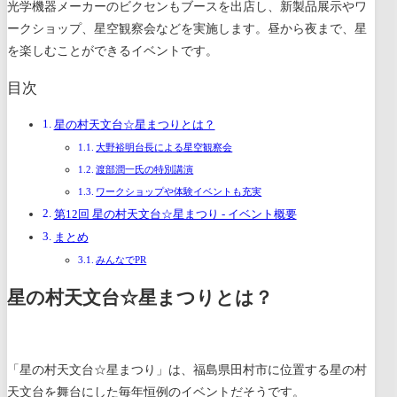
光学機器メーカーのビクセンもブースを出店し、新製品展示やワ
ークショップ、星空観察会などを実施します。昼から夜まで、星
を楽しむことができるイベントです。
目次
星の村天文台☆星まつりとは？
大野裕明台長による星空観察会
渡部潤一氏の特別講演
ワークショップや体験イベントも充実
第12回 星の村天文台☆星まつり - イベント概要
まとめ
みんなでPR
星の村天文台☆星まつりとは？
「星の村天文台☆星まつり」は、福島県田村市に位置する星の村
天文台を舞台にした毎年恒例のイベントだそうです。