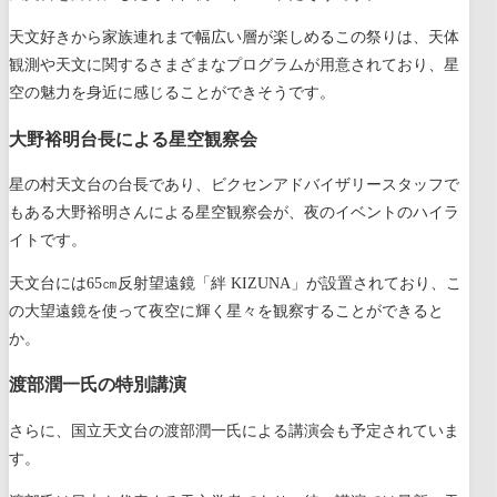
天文好きから家族連れまで幅広い層が楽しめるこの祭りは、天体
観測や天文に関するさまざまなプログラムが用意されており、星
空の魅力を身近に感じることができそうです。
大野裕明台長による星空観察会
星の村天文台の台長であり、ビクセンアドバイザリースタッフで
もある大野裕明さんによる星空観察会が、夜のイベントのハイラ
イトです。
天文台には65㎝反射望遠鏡「絆 KIZUNA」が設置されており、こ
の大望遠鏡を使って夜空に輝く星々を観察することができると
か。
渡部潤一氏の特別講演
さらに、国立天文台の渡部潤一氏による講演会も予定されていま
す。