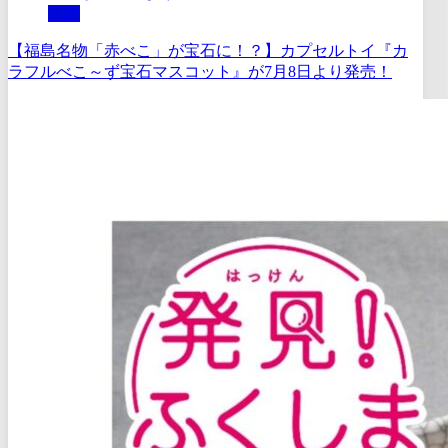
体験
【福島名物「赤べこ」が宝石に！？】カプセルトイ『カ
ラフルべこ～ず宝石マスコット』が7月8日より発売！