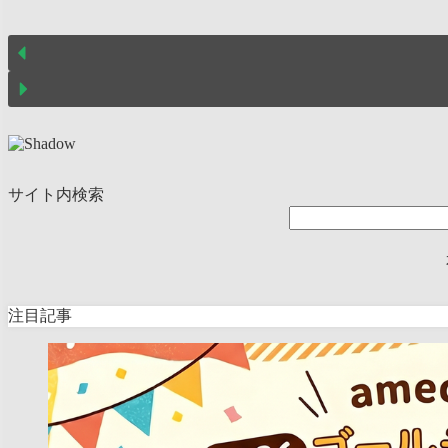
サイト内検索
注目記事