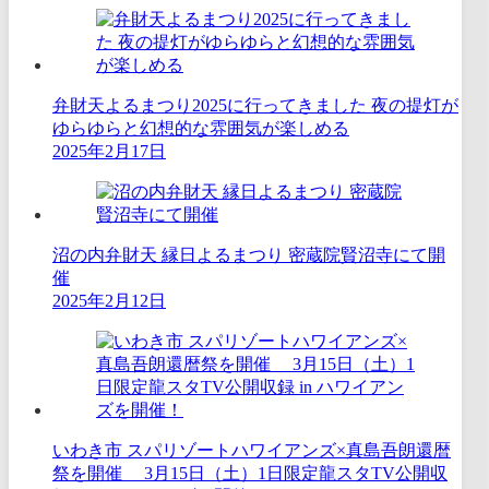
弁財天よるまつり2025に行ってきました 夜の提灯が
ゆらゆらと幻想的な雰囲気が楽しめる
2025年2月17日
沼の内弁財天 縁日よるまつり 密蔵院賢沼寺にて開
催
2025年2月12日
いわき市 スパリゾートハワイアンズ×真島吾朗還暦
祭を開催 3月15日（土）1日限定龍スタTV公開収