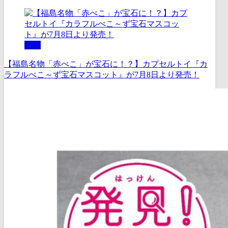
体験
【福島名物「赤べこ」が宝石に！？】カプセルトイ『カ
ラフルべこ～ず宝石マスコット』が7月8日より発売！