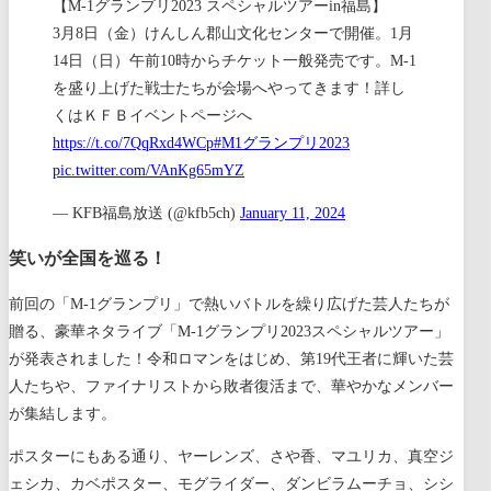
【M-1グランプリ2023 スペシャルツアーin福島】
3月8日（金）けんしん郡山文化センターで開催。1月
14日（日）午前10時からチケット一般発売です。M-1
を盛り上げた戦士たちが会場へやってきます！詳し
くはＫＦＢイベントページへ
https://t.co/7QqRxd4WCp
#M1グランプリ2023
pic.twitter.com/VAnKg65mYZ
— KFB福島放送 (@kfb5ch)
January 11, 2024
笑いが全国を巡る！
前回の「M-1グランプリ」で熱いバトルを繰り広げた芸人たちが
贈る、豪華ネタライブ「M-1グランプリ2023スペシャルツアー」
が発表されました！令和ロマンをはじめ、第19代王者に輝いた芸
人たちや、ファイナリストから敗者復活まで、華やかなメンバー
が集結します。
ポスターにもある通り、ヤーレンズ、さや香、マユリカ、真空ジ
ェシカ、カベポスター、モグライダー、ダンビラムーチョ、シシ