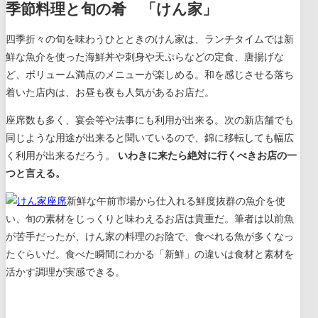
季節料理と旬の肴
「けん家」
四季折々の旬を味わうひとときのけん家は、
ランチタイムでは新
鮮な魚介を使った海鮮丼や刺身や天ぷらなどの定食、唐揚げな
ど、ボリューム満点のメニューが楽しめる。和を感じさせる落ち
着いた店内は、お昼も夜も人気があるお店だ。
座席数も多く、宴会等や法事にも利用が出来る。次の新店舗でも
同じような用途が出来ると聞いているので、錦に移転しても幅広
く利用が出来るだろう。
いわきに来たら絶対に行くべきお店の一
つと言える。
新鮮な午前市場から仕入れる鮮度抜群の魚介を使
い、旬の素材をじっくりと味わえるお店は貴重だ。筆者は以前魚
が苦手だったが、けん家の料理のお陰で、食べれる魚が多くなっ
たぐらいだ。
食べた瞬間にわかる「新鮮」の違いは食材と素材を
活かす調理が実感できる。