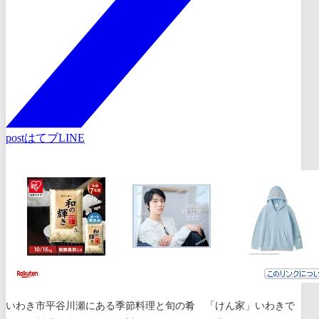
post
はてブ
LINE
いわき市平谷川瀬にある
季節料理と旬の肴
「けん家」いわきで