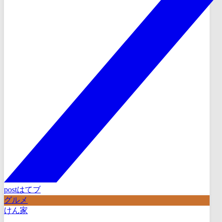
post
はてブ
グルメ
けん家