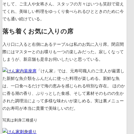
そして、
ご主人や女将さん、スタッフの方々はいつも笑顔で迎え
てくれ、美味しい料理をゆっくり食べられるひとときのために今
でも通い続けている。
落ち着くお気に入りの席
入り口に入ると右側にあるテーブルは私のお気に入り席。閉店間
際にはマスターとのお喋りも一つの楽しみだった。寂しくなって
しまうが、新店舗も是非お伺いしたいと思っている。
「けん家」では、元寿司職人のご主人が厳選し
た新鮮な魚介類をふんだんに使った料理が楽しめる。新鮮な魚
は、一口食べるだけで海の恵みを感じられる特別な存在。 ほのか
に香る潮の香り、ぷりっとした食感、そして素材そのものの生か
された調理法によって多様な味わいが楽しめる。実は裏メニュー
のお寿司が本当に貴重で美味しいのだ。
写真は刺身三種盛り