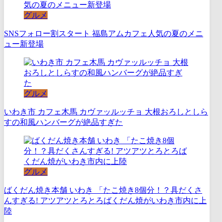
グルメ
SNSフォロー割スタート 福島アムカフェ人気の夏のメニ
ュー新登場
グルメ
いわき市 カフェ木馬 カヴァッルッチョ 大根おろしとしら
すの和風ハンバーグが絶品すぎた
グルメ
ばくだん焼き本舗 いわき 「たこ焼き8個分！？具だくさ
んすぎる! アツアツとろとろばくだん焼がいわき市内に上
陸