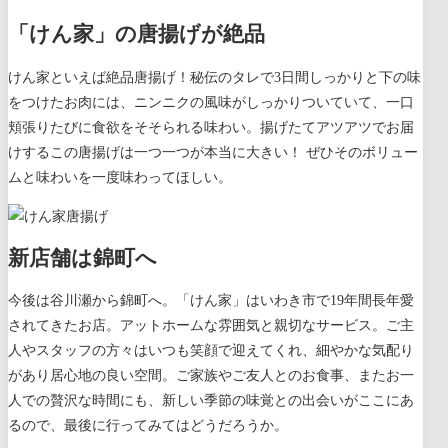
「けん家」の唐揚げが絶品
けん家といえば絶品唐揚げ！秘伝​​のタレで3日間しっかりと下の味
をつけたお肉には、ニンニクの風味がしっかりついていて、一口
頬張りたびに食欲をそそられる味わい。揚げたてアツアツでお届
けするこの唐揚げは一つ一つが本当に大きい！ ぜひそのボリュー
ムと味わいを一度味わってほしい。
新店舗は錦町へ
今後は谷川瀬から錦町へ。「けん家」はいわき市で19年間長年愛
されてきたお店。アットホームな雰囲気と親切なサービス。ご主
人やスタッフの方々はいつも笑顔で迎えてくれ、細やかな気配り
があり
居心地の良い空間。
ご家族やご友人とのお食事、またお一
人での贅沢な時間にも、
新しい季節の味覚との出会いがここにあ
るので、最後に行ってみてはどうだろうか。