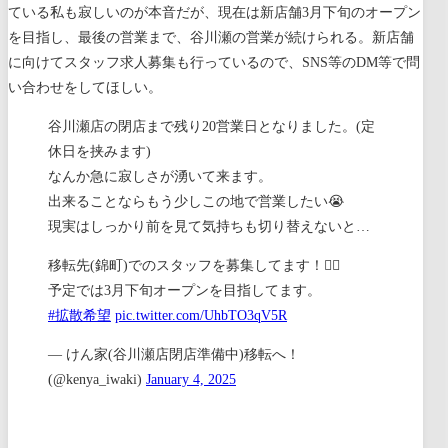
ている私も寂しいのが本音だが、現在は新店舗3月下旬のオープン
を目指し、最後の営業まで、谷川瀬の営業が続けられる。新店舗
に向けてスタッフ求人募集も行っているので、SNS等のDM等で問
い合わせをしてほしい。
谷川瀬店の閉店まで残り20営業日となりました。(定
休日を挟みます)
なんか急に寂しさが湧いて来ます。
出来ることならもう少しこの地で営業したい😭
現実はしっかり前を見て気持ちも切り替えないと…
移転先(錦町)でのスタッフを募集してます！🙇‍♂️
予定では3月下旬オープンを目指してます。
#拡散希望
pic.twitter.com/UhbTO3qV5R
— けん家(谷川瀬店閉店準備中)移転へ！
(@kenya_iwaki)
January 4, 2025