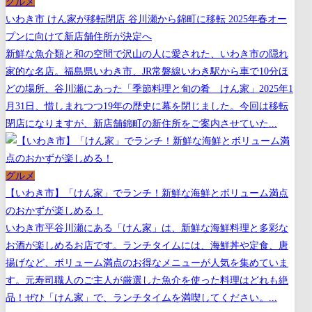
グルメ
いわき市 けん家が移転閉店 谷川瀬から錦町に移転 2025年春オー
プンに向けて新店舗住所が決定へ
新鮮な魚介類と和の空間で沢山の人に愛された、いわき市の隠れ
家的な名店。福島県いわき市、JR常磐線いわき駅から車で10分ほ
どの場所、谷川瀬にあった「季節料理と旬の肴 けん家」2025年1
月31日、惜しまれつつ19年の歴史に幕を閉じました。今回は移転
閉店になりますが、新店舗錦町の新住所をご案内させていた...
グルメ
【いわき市】「けん家」でランチ！新鮮な海鮮とボリューム満点
のおかずが楽しめる！
いわき市平谷川瀬にある「けん家」は、新鮮な海鮮料理と多彩な
お酒が楽しめるお店です。ランチタイムには、海鮮丼や定食、唐
揚げなど、ボリューム満点のお得なメニューが人気を集めていま
す。元寿司職人のご主人が厳選した魚介を使った料理はどれも絶
品！ぜひ「けん家」で、ランチタイムを満喫してください。...