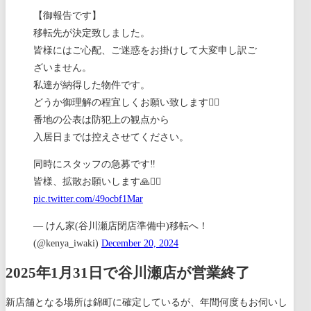
【御報告です】
移転先が決定致しました。
皆様にはご心配、ご迷惑をお掛けして大変申し訳ご
ざいません。
私達が納得した物件です。
どうか御理解の程宜しくお願い致します🙇‍♂️
番地の公表は防犯上の観点から
入居日までは控えさせてください。
同時にスタッフの急募です‼️
皆様、拡散お願いします🙏🙇‍♂️
pic.twitter.com/49ocbf1Mar
— けん家(谷川瀬店閉店準備中)移転へ！
(@kenya_iwaki)
December 20, 2024
2025年1月31日で谷川瀬店が営業終了
新店舗となる場所は錦町に確定しているが、年間何度もお伺いし