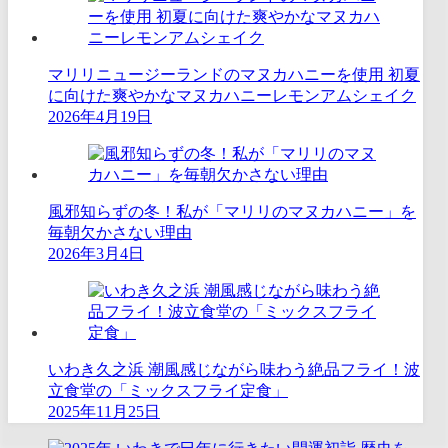
マリリニュージーランドのマヌカハニーを使用 初夏
に向けた爽やかなマヌカハニーレモンアムシェイク
2026年4月19日
風邪知らずの冬！私が「マリリのマヌカハニー」を
毎朝欠かさない理由
2026年3月4日
いわき久之浜 潮風感じながら味わう絶品フライ！波
立食堂の「ミックスフライ定食」
2025年11月25日