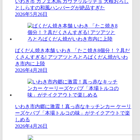
いわき市 カフェ木馬 カヴァッルッチョ 大根おろし
としらすの和風ハンバーグが絶品すぎた
2026年5月26日
ばくだん焼き本舗 いわき 「たこ焼き8個分！？具だ
くさんすぎる! アツアツとろとろばくだん焼がいわ
き市内に上陸
2026年4月28日
いわき市内郷に激震！真っ赤なキッチンカー ケーリ
ーズケバブ「本場トルコの味」がテイクアウトで楽
しめる
2026年4月26日