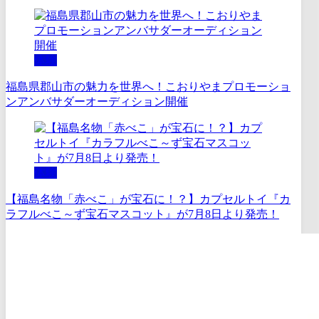
体験
福島県郡山市の魅力を世界へ！こおりやまプロモーショ
ンアンバサダーオーディション開催
体験
【福島名物「赤べこ」が宝石に！？】カプセルトイ『カ
ラフルべこ～ず宝石マスコット』が7月8日より発売！