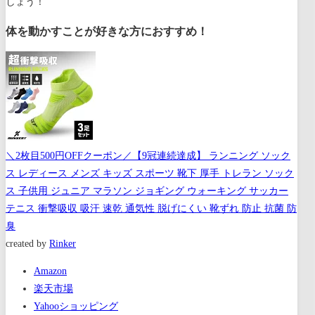
しょう！
体を動かすことが好きな方におすすめ！
＼2枚目500円OFFクーポン／【9冠連続達成】 ランニング ソック
ス レディース メンズ キッズ スポーツ 靴下 厚手 トレラン ソック
ス 子供用 ジュニア マラソン ジョギング ウォーキング サッカー
テニス 衝撃吸収 吸汗 速乾 通気性 脱げにくい 靴ずれ 防止 抗菌 防
臭
created by
Rinker
Amazon
楽天市場
Yahooショッピング