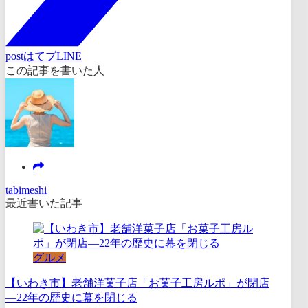
post
はてブ
LINE
この記事を書いた人
tabimeshi
最近書いた記事
グルメ
【いわき市】老舗洋菓子店「お菓子工房ルポ」が閉店
―22年の歴史に幕を閉じる