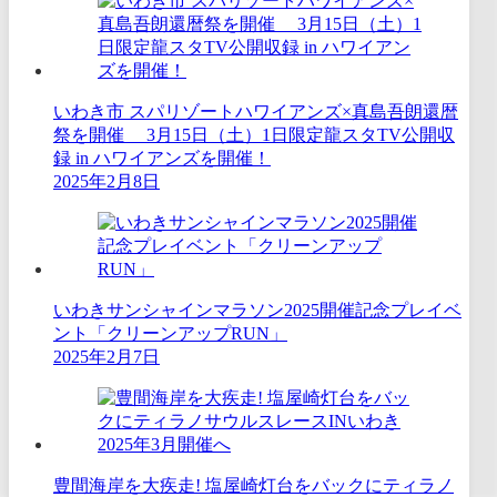
いわき市 スパリゾートハワイアンズ×真島吾朗還暦
祭を開催 3月15日（土）1日限定龍スタTV公開収
録 in ハワイアンズを開催！
2025年2月8日
いわきサンシャインマラソン2025開催記念プレイベ
ント「クリーンアップRUN」
2025年2月7日
豊間海岸を大疾走! ​塩屋崎灯台をバックにティラノ