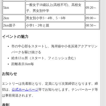
一般女子18歳以上(高校不可)、高校女
5km
09:20～
子、男女別中学
2km
男女別小学3・4年、5・6年
09:00～
2km親子
小学1・2年と親
08:50～
イベントの魅力
市の中心部をスタートし、海岸線や小名浜港アクアマリン
パークを駆け抜ける
給水13ヵ所（スタート、フィニッシュ含む）
距離表示1km毎
お知らせ
エントリーは先着順となり、定員になり次第締切となります。締
切は、
公式ホームページ
等でお知らせします。ナンバーカード等
は事前発送されます。
表彰