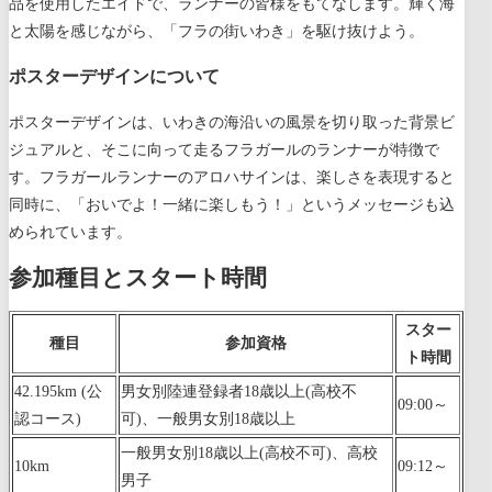
品を使用したエイドで、ランナーの皆様をもてなします。輝く海
と太陽を感じながら、「フラの街いわき」を駆け抜けよう。
ポスターデザインについて
ポスターデザインは、いわきの海沿いの風景を切り取った背景ビ
ジュアルと、そこに向って走るフラガールのランナーが特徴で
す。フラガールランナーのアロハサインは、楽しさを表現すると
同時に、「おいでよ！一緒に楽しもう！」というメッセージも込
められています。
参加種目とスタート時間
スター
種目
参加資格
ト時間
42.195km (公
男女別陸連登録者18歳以上(高校不
09:00～
認コース)
可)、一般男女別18歳以上
一般男女別18歳以上(高校不可)、高校
10km
09:12～
男子