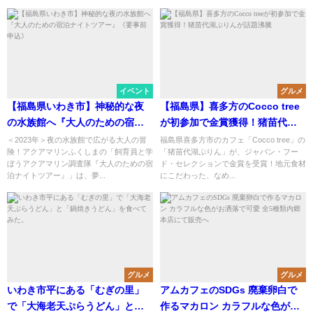
イベント
グルメ
【福島県いわき市】神秘的な夜
【福島県】喜多方のCocco tree
の水族館へ『大人のための宿泊
が初参加で金賞獲得！猪苗代湖
ナイトツアー』《要事前申込》
ぷりんが話題沸騰
＜2023年＞夜の水族館で広がる大人の冒
福島県喜多方市のカフェ「Cocco tree」の
険！アクアマリンふくしまの「飼育員と学
「猪苗代湖ぷりん」が、ジャパン・フー
ぼうアクアマリン調査隊『大人のための宿
ド・セレクションで金賞を受賞！地元食材
泊ナイトツアー』」は、夢...
にこだわった、なめ...
グルメ
グルメ
いわき市平にある「むぎの里」
アムカフェのSDGs 廃棄卵白で
で「大海老天ぷらうどん」と
作るマカロン カラフルな色がお