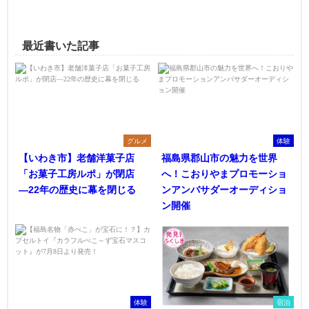
最近書いた記事
グルメ
体験
【いわき市】老舗洋菓子店
福島県郡山市の魅力を世界
「お菓子工房ルポ」が閉店
へ！こおりやまプロモーショ
―22年の歴史に幕を閉じる
ンアンバサダーオーディショ
ン開催
体験
宿泊