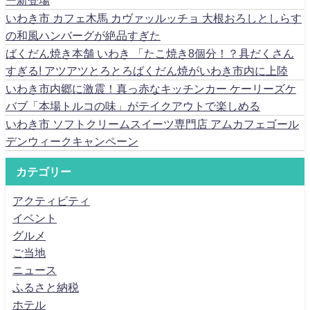
いわき市 カフェ木馬 カヴァッルッチョ 大根おろしとしらす
の和風ハンバーグが絶品すぎた
ばくだん焼き本舗 いわき 「たこ焼き8個分！？具だくさん
すぎる! アツアツとろとろばくだん焼がいわき市内に上陸
いわき市内郷に激震！真っ赤なキッチンカー ケーリーズケ
バブ「本場トルコの味」がテイクアウトで楽しめる
いわき市 ソフトクリームスイーツ専門店 アムカフェゴール
デンウィークキャンペーン
カテゴリー
アクティビティ
イベント
グルメ
ご当地
ニュース
ふるさと納税
ホテル