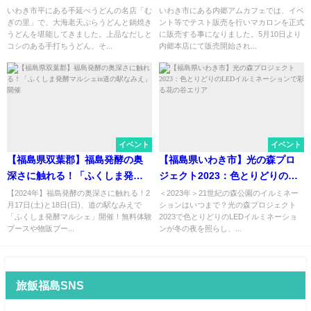
「鍋焼きうどん」を食べてみ
洒落で可愛 全5種類内郷本店にて
いわき市平にある手延べうどんの名店「む
いわき市にある内郷アムカフェでは、イベ
ぎの里」で、大海老天ぷらうどんと鍋焼き
ント等でテスト販売を行いマカロンを正式
た。
販売へ
うどんを堪能してきました。上品なだしと
に販売する事になりました。5月10日より
コシのある手打ちうどん、そ...
内郷本店にて販売開始され...
イベント
イベント
【福島県双葉郡】福島発酵の奥
【福島県いわき市】光の森プロ
深さに触れる！「ふくしま発酵
ジェクト2023：色とりどりの
マルシェin道の駅なみえ」開催
LEDイルミネーションで彩る花
【2024年】福島発酵の奥深さに触れる！2
＜2023年＞21世紀の森公園のイルミネー
月17日(土)と18日(日)、道の駅なみえで
ションはいつまで？光の森プロジェクト
の谷エリア
「ふくしま発酵マルシェ」開催！無料体験
2023で色とりどりのLEDイルミネーショ
ブースや物販ブー...
ンが冬の夜を照らし、...
旅飯福島SNS