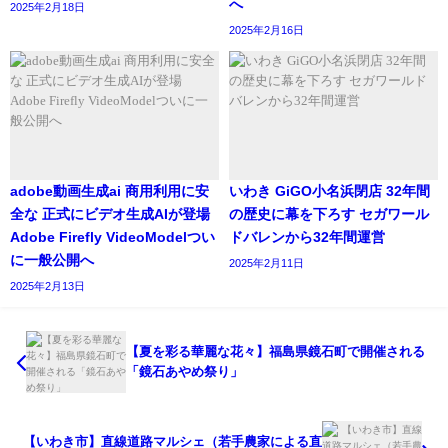
へ
2025年2月18日
2025年2月16日
adobe動画生成ai 商用利用に安
いわき GiGO小名浜閉店 32年間
全な 正式にビデオ生成AIが登場
の歴史に幕を下ろす セガワール
Adobe Firefly VideoModelつい
ドバレンから32年間運営
に一般公開へ
2025年2月11日
2025年2月13日
【夏を彩る華麗な花々】福島県鏡石町で開催される
「鏡石あやめ祭り」
【いわき市】直線道路マルシェ（若手農家による直