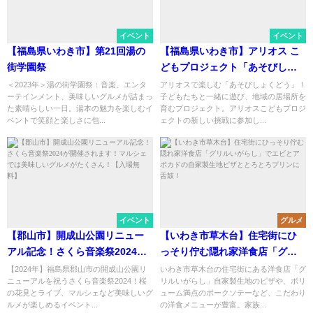
イベント
イベント
【福島県いわき市】第21回湯の
【福島県いわき市】アリオス こ
街学園祭
どもプロジェクト「あそびしょ
くどう」in アリオス
＜2023年＞湯の街学園祭：音楽、エンタ
アリオスで楽しむ「あそびしょくどう」！
ーテインメント、美味しいグルメが詰まっ
子どもたちと一緒に遊び、地域の居場所を
た素晴らしい一日。湯本の魅力を楽しむイ
育むプロジェクト。アリオスこどもプロジ
ベントで笑顔と楽しさに包...
ェクトの新しい挑戦に参加し...
イベント
グルメ
【郡山市】開成山公園リニュー
【いわき市草木台】住宅街にひ
アル記念！さくら音楽祭2024が
っそり佇む隠れ家洋食店「グリ
開催されます！マルシェでは美
ルいがらし」でエビとアボカド
【2024年】福島県郡山市の開成山公園リ
いわき市草木台の住宅街にある洋食店「グ
ニューアルを祝うさくら音楽祭2024！桜
リルいがらし」自家製生地のピザや、ボリ
味しいグルメがたくさん！【入
の自家製生地ピザととろとろプ
の花見とライブ、マルシェなど美味しいグ
ューム満点のポークソテーなど、こだわり
場無料】
リンに舌鼓！
ルメが楽しめるイベント...
の洋食メニューが豊富。家族...