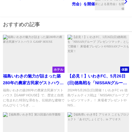
売会）を開催
おすすめの記事
ホテル
体験
福島いわきの魅力が詰まった築
【必見！】いわきFC、5月26日
280年の農家古民家ゲストハウス
(日)徳島戦を「NISSANグループ
GAMP HOUSE
プレゼンツマッチ」として開
福島いわきの築280年の農家古民家ゲスト
2024年5月26日(日)開催！いわきFC vs 徳
ハウス【GAMP HOUSE】で、歴史と自然
島ヴォルティス戦は「NISSANグループ プ
催！ 来場者プレゼントや
に包まれた特別な滞在を。伝統的な建物で
レゼンツマッチ」！ 来場者プレゼントや
NISSANブースも充実！
のんびりくつろぎ、...
NIS...