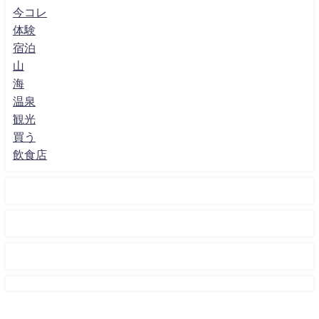
今コレ
体験
宿泊
山
海
温泉
観光
買う
飲食店