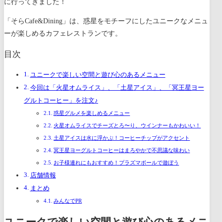
に行ってきました！
「そらCafe&Dining」は、惑星をモチーフにしたユニークなメニュ
ーが楽しめるカフェレストランです。
目次
ユニークで楽しい空間と遊び心のあるメニュー
今回は「火星オムライス」、「土星アイス」、「冥王星ヨー
グルトコーヒー」を注文♪
惑星グルメを楽しめるメニュー
火星オムライスでチーズとろ〜り、ウインナーもかわいい！
土星アイスは水に浮かぶ！コーヒーチップがアクセント
冥王星ヨーグルトコーヒーはまろやかで不思議な味わい
お子様連れにもおすすめ！プラズマボールで遊ぼう
店舗情報
まとめ
みんなでPR
ユニークで楽しい空間と遊び心のあるメニ