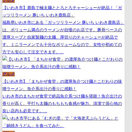
グルメ
【いわき市】鹿島で極太麺ととろとろチャーシューが絶品！「ガ
ッツリラーメン 豚いち いわき鹿島店」
福島県いわき市にある「ガッツリラーメン 豚いち いわき鹿島店」
は、ボリューム満点のラーメンが自慢のお店です。豚骨ベースの
濃厚スープと自家製麺の太麺、厚切りのチャーシューが絶品で
す。ミニラーメンでも十分なボリュームなので、女性や初めての
方でも安心して注文できます。...
グルメ
【いわき市】「まちかぜ食堂」の濃厚魚介つけ麺とこだわりの味
噌ラーメン。魚介系出汁の香りに感動！
いわき市のまちかぜ食堂で絶品魚介系つけ麺を堪能！魚介出汁の
香りが高く、平打ち太麺のもちもち食感が魅力。清潔で居心地の
良い店内も必見です。...