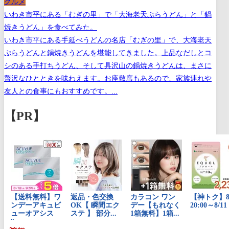
グルメ
いわき市平にある「むぎの里」で「大海老天ぷらうどん」と「鍋
焼きうどん」を食べてみた。
いわき市平にある手延べうどんの名店「むぎの里」で、大海老天
ぷらうどんと鍋焼きうどんを堪能してきました。上品なだしとコ
シのある手打ちうどん、そして具沢山の鍋焼きうどんは、まさに
贅沢なひとときを味わえます。お座敷席もあるので、家族連れや
友人との食事にもおすすめです。...
【PR】