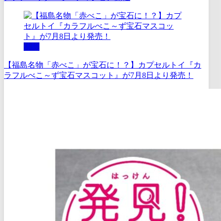
体験
【福島名物「赤べこ」が宝石に！？】カプセルトイ『カ
ラフルべこ～ず宝石マスコット』が7月8日より発売！