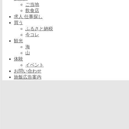
ご当地
飲食店
求人 仕事探し
買う
ふるさと納税
今コレ
観光
海
山
体験
イベント
お問い合わせ
旅飯広告案内