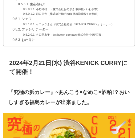
生産者紹介
小野崎雄一（株式会社おのざき 取締役 / いわき市）
原口拓也（株式会社ReFrutis 代表取締役 / 大熊町）
シェフ
ケニックさん（株式会社雑音 「KENICK CURRY」オーナー）
ファシリテーター
谷口萌衣子（dot button company株式会社 企画/広報）
おわりに
2024年2月21日(水) 渋谷KENICK CURRYに
て開催！
『究極の浜カレー』~あんこう×なめこ×酒粕 !? おい
しすぎる福島カレーが出来ました。