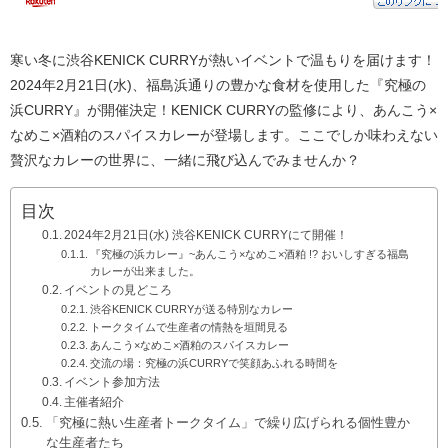
寒い冬に渋谷KENICK CURRYが熱いイベントで温もりを届けます！
2024年2月21日(水)、福島浜通りの豊かな食材を使用した『究極の
浜CURRY』が開催決定！KENICK CURRYの監修により、あんこう×
なめこ×酒粕のスパイスカレーが登場します。ここでしか味わえない
贅沢なカレーの世界に、一緒に飛び込んでみませんか？
目次
2024年2月21日(水) 渋谷KENICK CURRYにて開催！
『究極の浜カレー』~あんこう×なめこ×酒粕 !? おいしすぎる福島
カレーが出来ました。
イベントの見どころ
渋谷KENICK CURRYが送る特別なカレー
トークタイムで生産者の情熱を垣間見る
あんこう×なめこ×酒粕のスパイスカレー
交流の場：究極の浜CURRYで笑顔あふれる時間を
イベント参加方法
主催者紹介
「究極に熱い生産者トークタイム」で繰り広げられる個性豊か
な生産者たち