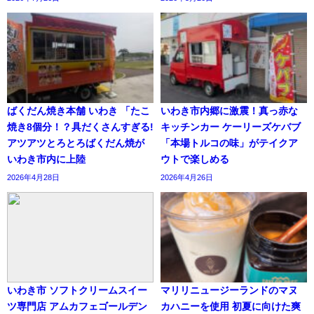
ばくだん焼き本舗 いわき 「たこ
いわき市内郷に激震！真っ赤な
焼き8個分！？具だくさんすぎる!
キッチンカー ケーリーズケバブ
アツアツとろとろばくだん焼が
「本場トルコの味」がテイクア
いわき市内に上陸
ウトで楽しめる
2026年4月28日
2026年4月26日
いわき市 ソフトクリームスイー
マリリニュージーランドのマヌ
ツ専門店 アムカフェゴールデン
カハニーを使用 初夏に向けた爽