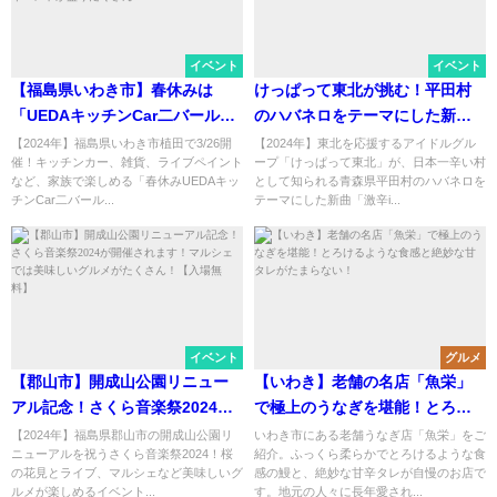
イベント
イベント
【福島県いわき市】春休みは
けっぱって東北が挑む！平田村
「UEDAキッチンCar二バール」
のハバネロをテーマにした新曲
で決まり！キッチンカー、雑
「激辛ife」が配信リリース、MV
【2024年】福島県いわき市植田で3/26開
【2024年】東北を応援するアイドルグル
催！キッチンカー、雑貨、ライブペイント
ープ「けっぱって東北」が、日本一辛い村
貨、ライブペイントなど、家族
解禁！
など、家族で楽しめる「春休みUEDAキッ
として知られる青森県平田村のハバネロを
で楽しめるイベントが盛りだく
チンCar二バール...
テーマにした新曲「激辛i...
さん！
イベント
グルメ
【郡山市】開成山公園リニュー
【いわき】老舗の名店「魚栄」
アル記念！さくら音楽祭2024が
で極上のうなぎを堪能！とろけ
開催されます！マルシェでは美
るような食感と絶妙な甘タレが
【2024年】福島県郡山市の開成山公園リ
いわき市にある老舗うなぎ店「魚栄」をご
ニューアルを祝うさくら音楽祭2024！桜
紹介。ふっくら柔らかでとろけるような食
味しいグルメがたくさん！【入
たまらない！
の花見とライブ、マルシェなど美味しいグ
感の鰻と、絶妙な甘辛タレが自慢のお店で
場無料】
ルメが楽しめるイベント...
す。地元の人々に長年愛され...