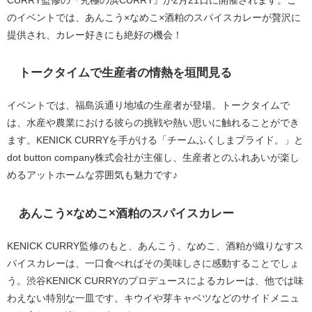
のイベントでは、あんこう×なめこ×酒粕のスパイスカレーが贅沢に
提供され、カレー好きにも絶好の機会！
トークタイムで生産者の情熱を垣間見る
イベントでは、福島浜通り地域の生産者が登場。トークタイムで
は、水産や農業における彼らの挑戦や熱い思いに触れることができ
ます。KENICK CURRYを手がける「チームふくしまプライド。」と
dot button company株式会社が主催し、生産者とのふれあいが楽し
めるアットホームな雰囲気も魅力です♪
あんこう×なめこ×酒粕のスパイスカレー
KENICK CURRY監修のもと、あんこう、なめこ、酒粕が織りなすス
パイスカレーは、一口食べればその美味しさに感動することでしょ
う。渋谷KENICK CURRYのプロデュースによるカレーは、他では味
わえない特別な一皿です。キウイや芽キャベツなどのサイドメニュ