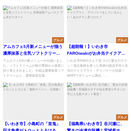
グルメ
グルメ
アムカフェ5月新メニューが揃う
【超朗報！】いわき市
濃厚抹茶と生乳ソフトクリーム
FAROiwakiがお弁当テイクアウ
空禅抹茶アムバスク アム氷がス
ト・デリバリーをしているらし
アムカフェ5月の新メニューが出揃いまし
いわき市FAROさんで見つけた驚きのチラ
た。ソフトクリームが桜の季節から抹茶に
シ！地元食材を使った奇跡の絶品手作り弁
タート
い！あのチラシ見つけた？
切り替えされました。今回は濃厚抹茶ソフ
当のテイクアウト・デリバリーが話題！
トクリームと、濃厚抹茶北海...
800円でボリューム満点、...
グルメ
グルメ
【いわき市】小島町の「首鬼」
【福島県いわき市】谷川瀬に、
巨大角煮がトロッととろける
驚きの冷凍自販機！宮城産ホタ