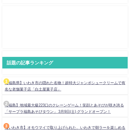
話題の記事ランキング
【福島県】いわき市の隠れた名物！超特大ジャンボシュークリームで有
名な老舗菓子店「白土屋菓子店」
【福島】地域最大級223口のクレーンゲーム！笑顔とあそびが咲き誇る
「サープラ福島あそびタウン」 3月9日(土) グランドオープン！
【いわき市】オモウマイで取り上げられた、いわきで朝ラーを楽しめる