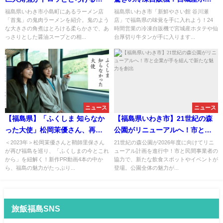
「鬼肉ラーメン」を堪能！
テや仙台厚切り牛タンが手に入
福島県いわき市小島町にあるラーメン店
福島県いわき市「新鮮やさい館 谷川瀬
「首鬼」の鬼肉ラーメンを紹介。鬼のよう
店」で福島県の味覚を手に入れよう！24
る新スポット発見！
な大きさの角煮はとろける柔らかさで、あ
時間営業の冷凍自販機で宮城産ホタテや仙
っさりとした醤油スープとの相...
台厚切り牛タンが手に入ります...
ニュース
ニュース
【福島県】「ふくしま 知らなか
【福島県いわき市】21世紀の森
った大使」松岡茉優さん、再び
公園がリニューアルへ！市と企
鞘師里保さんと巡る“ふくしまの
業が手を組んで新たな魅力を創
＜2023年＞松岡茉優さんと鞘師里保さん
21世紀の森公園が2026年度に向けてリニ
が再び福島を巡り、「ふくしまの今とこれ
ューアル計画を進行中！市と民間事業者の
今とこれから”に迫る！新動画4
出
から」を紐解く！新作PR動画4本の中か
協力で、新たな飲食スポットやイベントが
本が解き明かす福島の魅力
ら、福島の魅力がたっぷり...
登場。公園全体の魅力が...
旅飯福島SNS