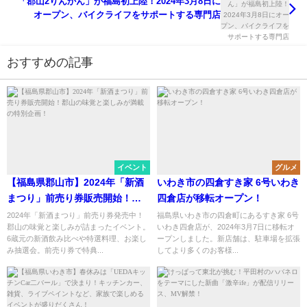
「郡山2りんかん」が福島初上陸！2024年3月8日に
オープン、バイクライフをサポートする専門店
おすすめの記事
イベント
グルメ
【福島県郡山市】2024年「新酒
いわき市の四倉すき家 6号いわき
まつり」前売り券販売開始！郡
四倉店が移転オープン！
山の味覚と楽しみが満載の特別
2024年「新酒まつり」前売り券発売中！
福島県いわき市の四倉町にあるすき家 6号
郡山の味覚と楽しみが詰まったイベント。
いわき四倉店が、2024年3月7日に移転オ
企画！
6蔵元の新酒飲み比べや特選料理、お楽し
ープンしました。新店舗は、駐車場を拡張
み抽選会。前売り券で特典...
してより多くのお客様...