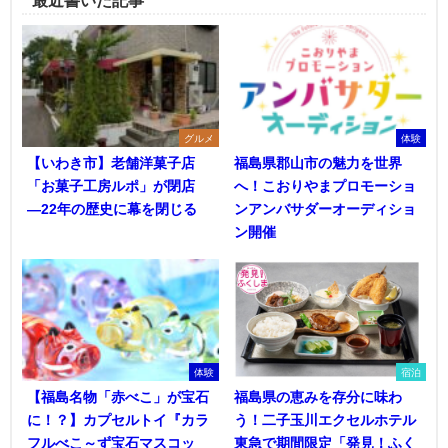
最近書いた記事
グルメ
体験
【いわき市】老舗洋菓子店
福島県郡山市の魅力を世界
「お菓子工房ルポ」が閉店
へ！こおりやまプロモーショ
―22年の歴史に幕を閉じる
ンアンバサダーオーディショ
ン開催
体験
宿泊
【福島名物「赤べこ」が宝石
福島県の恵みを存分に味わ
に！？】カプセルトイ『カラ
う！二子玉川エクセルホテル
フルべこ～ず宝石マスコッ
東急で期間限定「発見！ふく