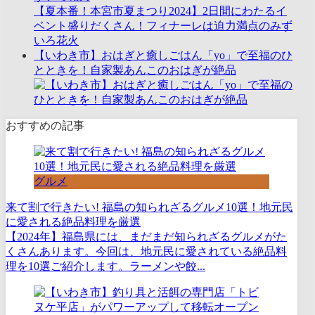
【夏本番！本宮市夏まつり2024】2日間にわたるイ
ベント盛りだくさん！フィナーレは迫力満点のみず
いろ花火
【いわき市】おはぎと癒しごはん「yo」で至福のひ
とときを！自家製あんこのおはぎが絶品
おすすめの記事
グルメ
来て割で行きたい! 福島の知られざるグルメ10選！地元民
に愛される絶品料理を厳選
【2024年】福島県には、まだまだ知られざるグルメがた
くさんあります。今回は、地元民に愛されている絶品料
理を10選ご紹介します。ラーメンや餃...