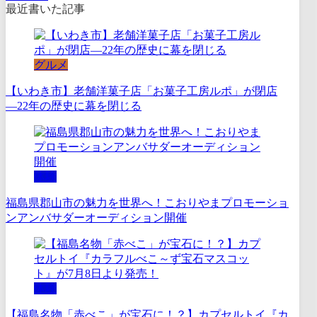
最近書いた記事
グルメ
【いわき市】老舗洋菓子店「お菓子工房ルポ」が閉店
―22年の歴史に幕を閉じる
体験
福島県郡山市の魅力を世界へ！こおりやまプロモーショ
ンアンバサダーオーディション開催
体験
【福島名物「赤べこ」が宝石に！？】カプセルトイ『カ