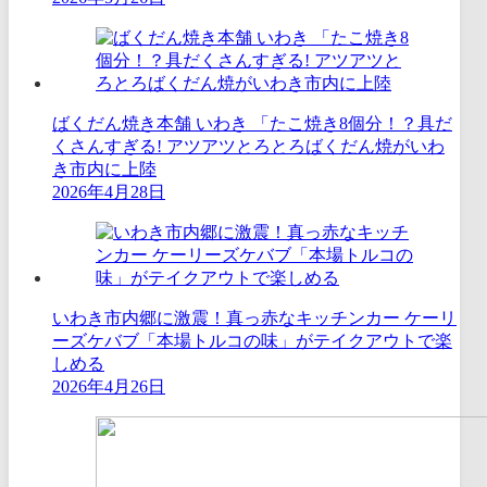
ばくだん焼き本舗 いわき 「たこ焼き8個分！？具だ
くさんすぎる! アツアツとろとろばくだん焼がいわ
き市内に上陸
2026年4月28日
いわき市内郷に激震！真っ赤なキッチンカー ケーリ
ーズケバブ「本場トルコの味」がテイクアウトで楽
しめる
2026年4月26日