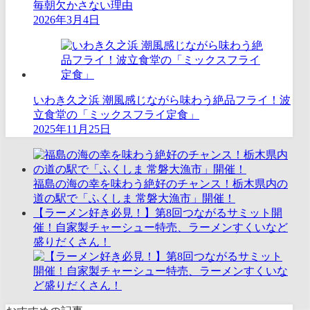
毎朝欠かさない理由
2026年3月4日
いわき久之浜 潮風感じながら味わう絶品フライ！波
立食堂の「ミックスフライ定食」
2025年11月25日
福島の海の幸を味わう絶好のチャンス！栃木県内の
道の駅で「ふくしま 常磐大漁市」開催！
【ラーメン好き必見！】第8回つながるサミット開
催！自家製チャーシュー特売、ラーメンすくいなど
盛りだくさん！