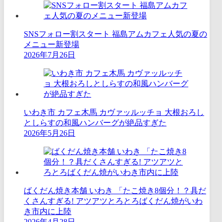
SNSフォロー割スタート 福島アムカフェ人気の夏の
メニュー新登場
2026年7月26日
いわき市 カフェ木馬 カヴァッルッチョ 大根おろし
としらすの和風ハンバーグが絶品すぎた
2026年5月26日
ばくだん焼き本舗 いわき 「たこ焼き8個分！？具だ
くさんすぎる! アツアツとろとろばくだん焼がいわ
き市内に上陸
2026年4月28日