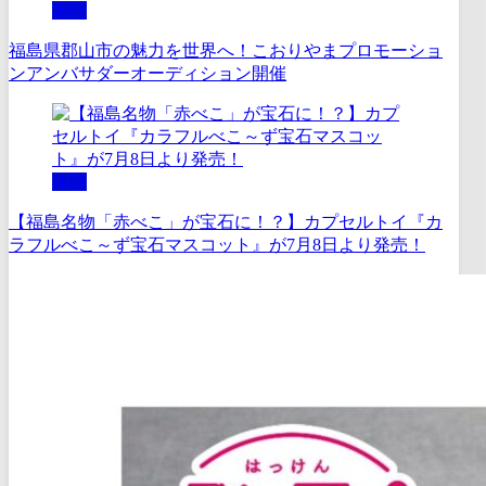
体験
福島県郡山市の魅力を世界へ！こおりやまプロモーショ
ンアンバサダーオーディション開催
体験
【福島名物「赤べこ」が宝石に！？】カプセルトイ『カ
ラフルべこ～ず宝石マスコット』が7月8日より発売！