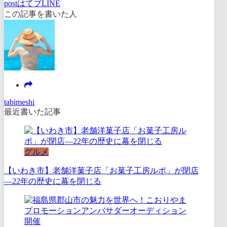
post
はてブ
LINE
この記事を書いた人
tabimeshi
最近書いた記事
グルメ
【いわき市】老舗洋菓子店「お菓子工房ルポ」が閉店
―22年の歴史に幕を閉じる