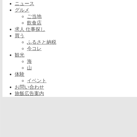
ニュース
グルメ
ご当地
飲食店
求人 仕事探し
買う
ふるさと納税
今コレ
観光
海
山
体験
イベント
お問い合わせ
旅飯広告案内