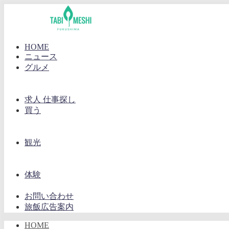
HOME
ニュース
グルメ
求人 仕事探し
買う
観光
体験
お問い合わせ
旅飯広告案内
HOME