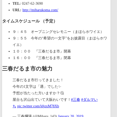
TEL:
0247-62-3690
URL:
http://miharukoma.com/
タイムスケジュール （予定）
９：４５ オープニングセレモニー（まほらホワイエ）
９：５５ 今年の“希望の一文字”をお披露目（まほらホワ
イエ）
１０：００ 『三春だるま市』開幕
１６：００ 『三春だるま市』閉幕
三春だるま市の魅力
三春だるま市行ってきました！
今年の1文字は「遇」でした✨
予想が当たった方いますか？🤔
屋台も沢山出ていて大賑わいです！
#三春
#ダルマい
ち
pic.twitter.com/ldjzxM78Xb
— 三春爛漫 (@Miharu_143)
January 20, 2019