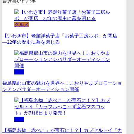
最近書いた記事
グルメ
【いわき市】老舗洋菓子店「お菓子工房ルポ」が閉店
―22年の歴史に幕を閉じる
体験
福島県郡山市の魅力を世界へ！こおりやまプロモーショ
ンアンバサダーオーディション開催
体験
【福島名物「赤べこ」が宝石に！？】カプセルトイ『カ