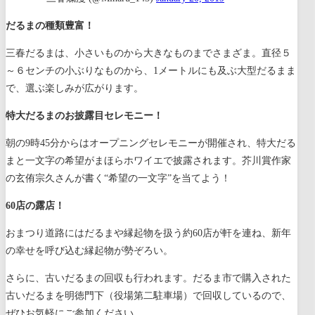
だるまの種類豊富！
三春だるまは、小さいものから大きなものまでさまざま。直径５
～６センチの小ぶりなものから、1メートルにも及ぶ大型だるまま
で、選ぶ楽しみが広がります。
特大だるまのお披露目セレモニー！
朝の9時45分からはオープニングセレモニーが開催され、特大だる
まと一文字の希望がまほらホワイエで披露されます。芥川賞作家
の玄侑宗久さんが書く“希望の一文字”を当てよう！
60店の露店！
おまつり道路にはだるまや縁起物を扱う約60店が軒を連ね、新年
の幸せを呼び込む縁起物が勢ぞろい。
さらに、古いだるまの回収も行われます。だるま市で購入された
古いだるまを明徳門下（役場第二駐車場）で回収しているので、
ぜひお気軽にご参加ください。