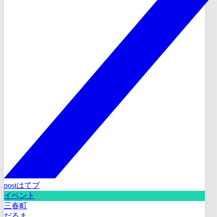
post
はてブ
イベント
三春町
だるま