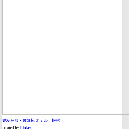
磐梯高原・裏磐梯 ホテル・旅館
created by
Rinker