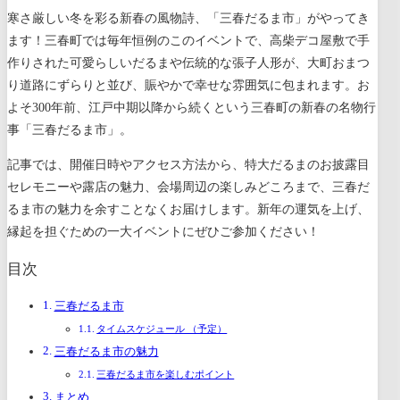
寒さ厳しい冬を彩る新春の風物詩、「三春だるま市」がやってき
ます！三春町では毎年恒例のこのイベントで、高柴デコ屋敷で手
作りされた可愛らしいだるまや伝統的な張子人形が、大町おまつ
り道路にずらりと並び、賑やかで幸せな雰囲気に包まれます。
お
よそ300年前、江戸中期以降から続くという三春町の新春の名物行
事「三春だるま市」。
記事では、開催日時やアクセス方法から、特大だるまのお披露目
セレモニーや露店の魅力、会場周辺の楽しみどころまで、三春だ
るま市の魅力を余すことなくお届けします。新年の運気を上げ、
縁起を担ぐための一大イベントにぜひご参加ください！
目次
三春だるま市
タイムスケジュール （予定）
三春だるま市の魅力
三春だるま市を楽しむポイント
まとめ