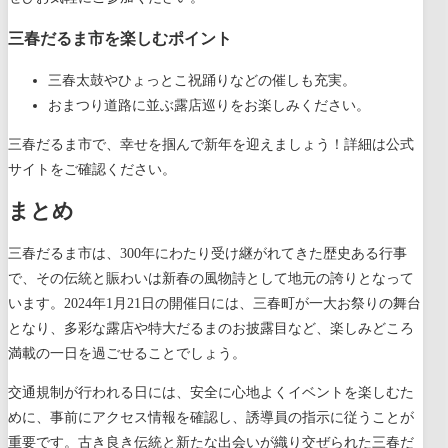
三春だるま市を楽しむポイント
三春太鼓やひょっとこ祝踊りなどの催しも充実。
おまつり道路に並ぶ露店巡りをお楽しみください。
三春だるま市で、幸せを掴んで新年を迎えましょう！詳細は公式
サイトをご確認ください。
まとめ
三春だるま市は、300年にわたり受け継がれてきた歴史ある行事
で、その伝統と賑わいは新春の風物詩として地元の誇りとなって
います。2024年1月21日の開催日には、三春町が一大お祭りの舞台
となり、多彩な露店や特大だるまのお披露目など、楽しみどころ
満載の一日を過ごせることでしょう。
交通規制が行われる日には、安全に心地よくイベントを楽しむた
めに、事前にアクセス情報を確認し、誘導員の指示に従うことが
重要です。古き良き伝統と新たな出会いが織り交ぜられた三春だ