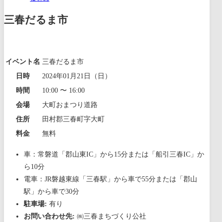
三春だるま市
イベント名
三春だるま市
日時
2024年01月21日（日）
時間
10:00 〜 16:00
会場
大町おまつり道路
住所
田村郡三春町字大町
料金
無料
車：常磐道「郡山東IC」から15分または「船引三春IC」か
ら10分
電車：JR磐越東線「三春駅」から車で55分または「郡山
駅」から車で30分
駐車場:
有り
お問い合わせ先:
㈱三春まちづくり公社