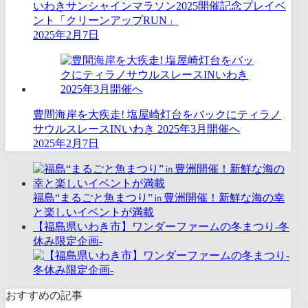
いわきサンシャインマラソン2025開催記念プレイベ
ント「クリーンアップRUN」
2025年2月7日
豊間海岸を大疾走! ​塩屋崎灯台をバックにティラノ
サウルスレースINいわき 2025年3月開催へ
2025年2月7日
福島“まるごと魚まつり”㏌豊洲開催！新鮮な海の幸
と楽しいイベントが満載
【福島県いわき市】ワンダーファームの冬まつり-冬
休み限定企画-
おすすめの記事