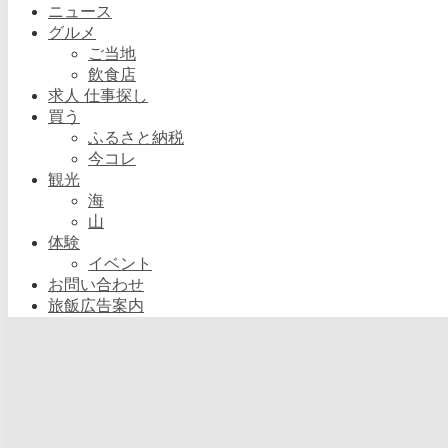
ニュース
グルメ
ご当地
飲食店
求人 仕事探し
買う
ふるさと納税
今コレ
観光
海
山
体験
イベント
お問い合わせ
旅飯広告案内