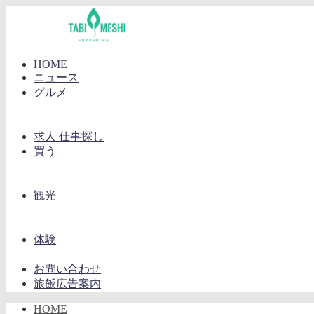
HOME
ニュース
グルメ
求人 仕事探し
買う
観光
体験
お問い合わせ
旅飯広告案内
HOME