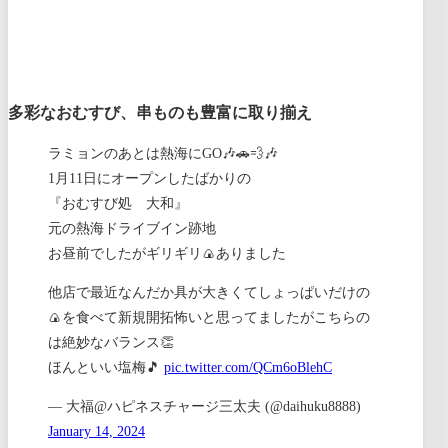
多彩なおむすび、串ものも豊富に取り揃え
ラミョンのあとは熱海にGO🎶🚗💨🎶
1月11日にオープンしたばかりの
『おむすび処 大和』
元の熱海ドライブイン跡地
お昼前でしたがギリギリ🍙ありました
他店で最近なんだか具が大きくてしょっぱいだけの
🍙を食べて新規開拓怖いと思ってましたがこちらの
は絶妙なバランス👏
ほんといい塩梅🎵
pic.twitter.com/QCm6oBlehC
— 大福@ハピネスチャージ三太夫 (@daihuku8888)
January 14, 2024