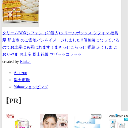
クリームBOXシフォン（20個入)クリームボックス シフォン 福島
県 郡山市 のご当地パンをイメージしました!!個包装になっている
のでお土産にも喜ばれます！まざっせこらっせ 福島 ふくしま こ
おりやま お土産 郡山銘販 マザッセコラッセ
created by
Rinker
Amazon
楽天市場
Yahooショッピング
【PR】