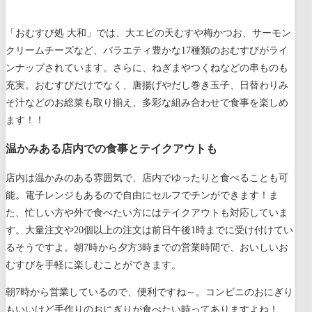
「おむすび処 大和」では、大エビの天むすや梅かつお、サーモン
クリームチーズなど、バラエティ豊かな17種類のおむすびがライ
ンナップされています。さらに、ねぎまやつくねなどの串ものも
充実。おむすびだけでなく、唐揚げやだし巻き玉子、日替わりみ
そ汁などのお総菜も取り揃え、多彩な組み合わせで食事を楽しめ
ます！！
温かみある店内での食事とテイクアウトも
店内は温かみのある雰囲気で、店内でゆったりと食べることも可
能。電子レンジもあるので自由にセルフでチンができます！ま
た、忙しい方や外で食べたい方にはテイクアウトも対応していま
す。大量注文や20個以上の注文は前日午後1時までに受け付けてい
るそうですよ。朝7時から夕方3時までの営業時間で、おいしいお
むすびを手軽に楽しむことができます。
朝7時から営業しているので、便利ですね～。コンビニのおにぎり
もいいけど手作りのおにぎりが食べたい時ってありますよね！