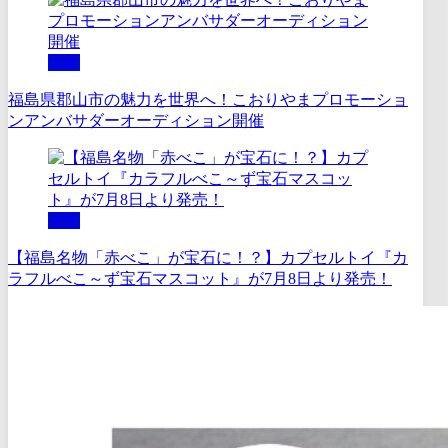
体験
福島県郡山市の魅力を世界へ！こおりやまプロモーショ
ンアンバサダーオーディション開催
体験
【福島名物「赤べこ」が宝石に！？】カプセルトイ『カ
ラフルべこ～ず宝石マスコット』が7月8日より発売！