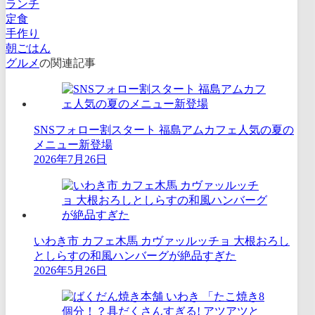
ランチ
定食
手作り
朝ごはん
グルメ
の関連記事
SNSフォロー割スタート 福島アムカフェ人気の夏の
メニュー新登場
2026年7月26日
いわき市 カフェ木馬 カヴァッルッチョ 大根おろし
としらすの和風ハンバーグが絶品すぎた
2026年5月26日