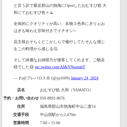
と言う訳で最近郡山の熱海にOpenしたおむすび処 大
和にておむすび色々🍙
全体的にクオリティが高い、名物３色串にぎりゎお
はぎも味わえ甘味付きでイチオシ✨
店主様おそらくどこかしらで修行してたそんな感じ
をこの料理から感じる🤔
そして綺麗なお姉様方が接客してくれます、ご馳走
様でした😋
pic.twitter.com/AMrYNwmsbT
— わ@ブレバロス🍜 (@yp1609)
January 24, 2024
店名
おむすび処 大和（YAMATO）
予約・お問い合わせ
050-8892-8676
住所
福島県郡山市熱海町中山二渡14
交通手段
中山宿駅から2,470m
営業時間
7:00～15:00