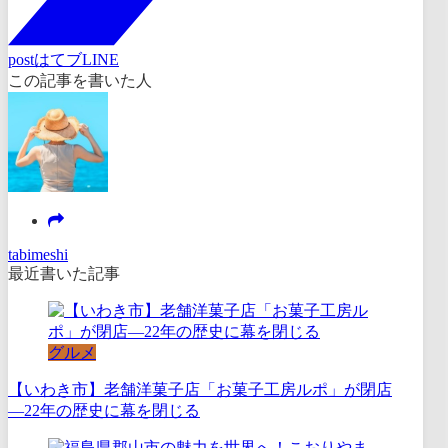
post
はてブ
LINE
この記事を書いた人
tabimeshi
最近書いた記事
グルメ
【いわき市】老舗洋菓子店「お菓子工房ルポ」が閉店
―22年の歴史に幕を閉じる