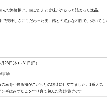
包んだ海鮮揚げ。歯ごたえと旨味がぎゅっと詰まった逸品。
まで美味しさにこだわった皮。餡との絶妙な相性で、焼いても
3月28日(木)～31日(日)
催事場
海の幸を小樽飯櫃がこだわりの惣菜に仕立てました。1番人気
ザンギはみずだこをすり身で包んだ海鮮揚げです。