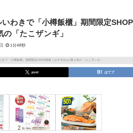
ルいわきで「小樽飯櫃」期間限定SHO
気の「たこザンギ」
0日
1分48秒
post
はてブ