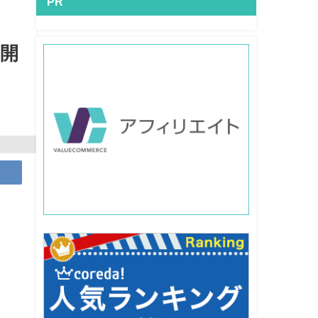
PR
P開