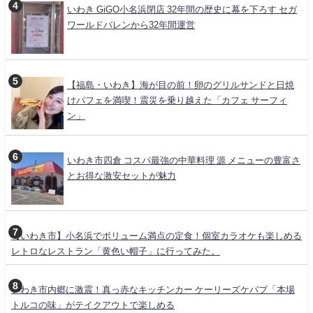
いわき GiGO小名浜閉店 32年間の歴史に幕を下ろす セガ
ワールドバレンから32年間運営
【福島・いわき】海が目の前！卵のグリルサンドと日焼
けパフェを満喫！震災を乗り越えた「カフェ サーフィ
ン」
いわき市四倉 コスパ最強の中華料理 源 メニューの豊富さ
とお得な激安セットが魅力
【いわき市】小名浜でボリューム満点の定食！個室カラオケも楽しめる
レトロなレストラン「黄色い帽子」に行ってみた。
いわき市内郷に激震！真っ赤なキッチンカー ケーリーズケバブ「本場
トルコの味」がテイクアウトで楽しめる