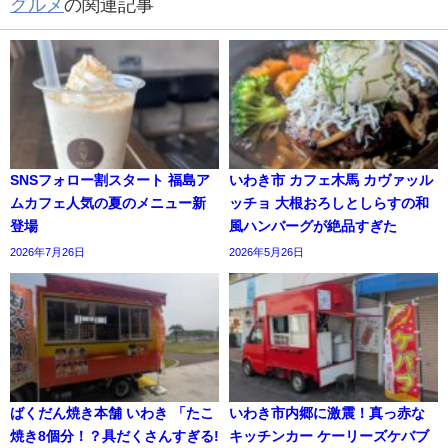
グルメ
の関連記事
SNSフォロー割スタート 福島ア
いわき市 カフェ木馬 カヴァッル
ムカフェ人気の夏のメニュー新
ッチョ 大根おろしとしらすの和
登場
風ハンバーグが絶品すぎた
2026年7月26日
2026年5月26日
ばくだん焼き本舗 いわき 「たこ
いわき市内郷に激震！真っ赤な
焼き8個分！？具だくさんすぎる!
キッチンカー ケーリーズケバブ