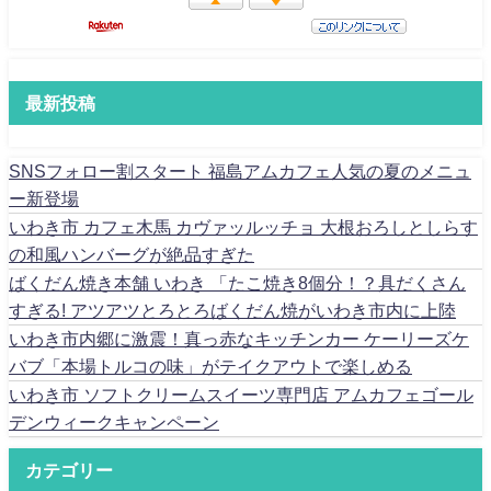
最新投稿
SNSフォロー割スタート 福島アムカフェ人気の夏のメニュ
ー新登場
いわき市 カフェ木馬 カヴァッルッチョ 大根おろしとしらす
の和風ハンバーグが絶品すぎた
ばくだん焼き本舗 いわき 「たこ焼き8個分！？具だくさん
すぎる! アツアツとろとろばくだん焼がいわき市内に上陸
いわき市内郷に激震！真っ赤なキッチンカー ケーリーズケ
バブ「本場トルコの味」がテイクアウトで楽しめる
いわき市 ソフトクリームスイーツ専門店 アムカフェゴール
デンウィークキャンペーン
カテゴリー