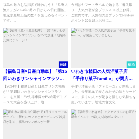
を応援
PayPayポイント20％以上お得に
福島の魅力を品川駅で味わおう！「常磐大
今回はヤフートラベルで始まる「春先取
漁市」が2024年3月21日から22日に開催。
り！人気の宿が全プラン20％以上お得」
地元水産加工品の数々を楽しめるイベント
ご案内です。人気宿の全プランでPayPay
です。...
ポイント20％以上お得に...
体験
宿泊
【福島日産×日産自動車】「第15
いわき市植田の人気洋菓子店
回いわきサンシャインマラソ
「手作り菓子famille」が閉店し
ン」をEVで加速！地域を元気に
ていました。
【2024年】福島日産と日産プリンス福島
手作り洋菓子店『ファミーユ』が閉店しま
が「第15回いわきサンシャインマラソ
した。長年地元で愛されたその味とサービ
チャージ！
ン」を支援！EV先導車両やEV給電デモブ
スに、多くの人々が驚きと惜しむ気持ちを
ースで大会を盛り上げ、地...
抱いています。地域の食文化...