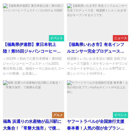
イベント
ニュース
【福島県伊達郡】東日本初上
【福島県いわき市】有名インフ
陸！第55回ジャパンコーヒーフ
ルエンサー完全プロデュース
ェスティバル2023 in 川俣町
店 桃源郷トレカ いわき本店が
＜2023年＞初めての東日本開催！第55回
桃源郷トレカいわき本店が 織田 信長プロ
ジャパンコーヒーフェスティバル2023、
デュースで誕生！ポケモンカードやワンピ
オープンするそうです。
東日本初上陸。地域テーマに合わせたコー
ースカードを中心にしたトレカ専門店で、
ヒーの祭典、お見逃し...
楽しいイベントやUFOキ...
グルメ
イベント
福島 浜通りの水産物が品川駅に
ヤフートラベルが全国旅行支援
大集合！「常磐大漁市」で復興
春本番！人気の宿が全プラン