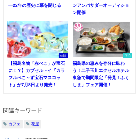
―22年の歴史に幕を閉じる
ンアンバサダーオーディショ
ン開催
体験
宿泊
【福島名物「赤べこ」が宝石
福島県の恵みを存分に味わ
に！？】カプセルトイ『カラ
う！二子玉川エクセルホテル
フルべこ～ず宝石マスコッ
東急で期間限定「発見！ふく
ト』が7月8日より発売！
しま」フェア開催！
関連キーワード
カフェ
花屋