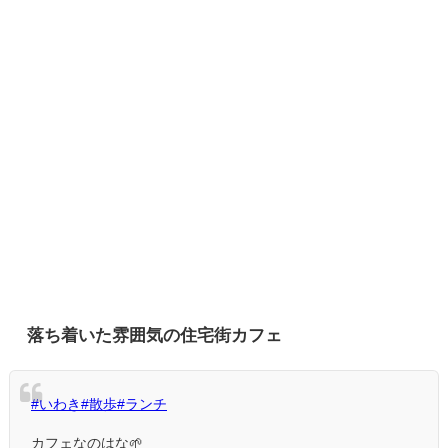
落ち着いた雰囲気の住宅街カフェ
#いわき
#散歩
#ランチ
カフェなのはな🌱