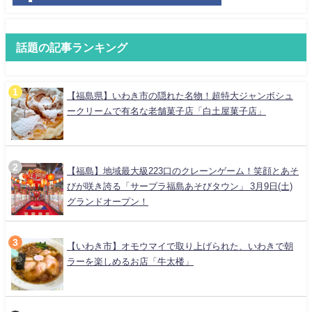
話題の記事ランキング
【福島県】いわき市の隠れた名物！超特大ジャンボシュ
ークリームで有名な老舗菓子店「白土屋菓子店」
【福島】地域最大級223口のクレーンゲーム！笑顔とあそ
びが咲き誇る「サープラ福島あそびタウン」 3月9日(土)
グランドオープン！
【いわき市】オモウマイで取り上げられた、いわきで朝
ラーを楽しめるお店「牛太楼」