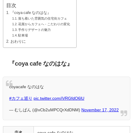
目次
『coya cafe なのはな』
落ち着いた雰囲気の住宅街カフェ
花屋からカフェへ - こだわりの変化
手作りデザートの魅力
駐車場
おわりに
『coya cafe なのはな』
coyacafe なのはな
#カフェ巡り
pic.twitter.com/iVRGfdO6lU
— むしぱん (@xCb2uMPCQrXdDNM)
November 17, 2022
店名
coya cafe なのはな