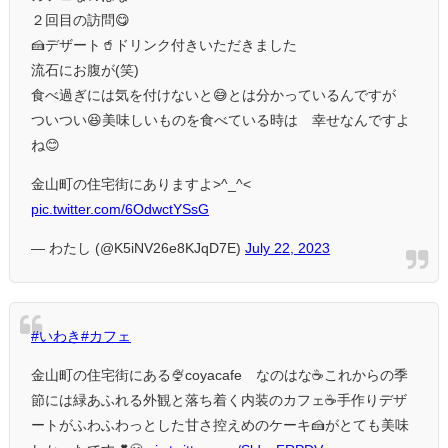
２回目の訪問😋
🍰デザート🥤ドリンク付きいただきました
流石にお腹が(笑)
食べ過ぎには気を付けないと😅とは分かっているんですが
ついつい😆美味しいものを食べている時は 幸せなんですよ
ね😊
金山町の住宅街にありますよ>^_^<
pic.twitter.com/6OdwctYSsG
— わたし (@K5iNV26e8KJqD7E)
July 22, 2023
#いわき
#カフェ
金山町の住宅街にある🍨coyacafe なのはな☕️これからの季
節には緑あふれる外観と落ち着く内装のカフェ☕️手作りデザ
ートがふわふわっとした甘さ控えめのケーキ🍰がとても美味