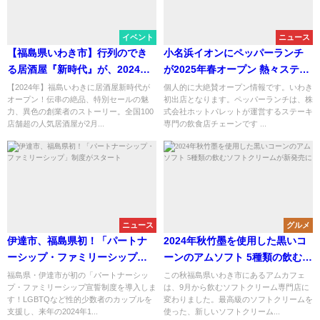
イベント
ニュース
【福島県いわき市】行列のでき
小名浜イオンにペッパーランチ
る居酒屋『新時代』が、2024年2
が2025年春オープン 熱々ステー
月20日(火)にいわき市駅前に「新
キとペッパーライスの魅力
【2024年】福島いわきに居酒屋新時代が
個人的に大絶賛オープン情報です。いわき
オープン！伝串の絶品、特別セールの魅
初出店となります。ペッパーランチは、株
時代 福島いわき駅前店」NEWオ
力、異色の創業者のストーリー。全国100
式会社ホットパレットが運営するステーキ
ープン決定
店舗超の人気居酒屋が2月...
専門の飲食店チェーンです ...
ニュース
グルメ
伊達市、福島県初！「パートナ
2024年秋竹墨を使用した黒いコ
ーシップ・ファミリーシップ」
ーンのアムソフト 5種類の飲むソ
制度がスタート
フトクリームが新発売に
福島県・伊達市が初の「パートナーシッ
この秋福島県いわき市にあるアムカフェ
プ・ファミリーシップ宣誓制度を導入しま
は、9月から飲むソフトクリーム専門店に
す！LGBTQなど性的少数者のカップルを
変わりました。最高級のソフトクリームを
支援し、来年の2024年1...
使った、新しいソフトクリーム...