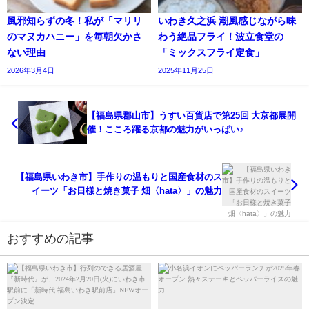
風邪知らずの冬！私が「マリリ
いわき久之浜 潮風感じながら味
のマヌカハニー」を毎朝欠かさ
わう絶品フライ！波立食堂の
ない理由
「ミックスフライ定食」
2026年3月4日
2025年11月25日
【福島県郡山市】うすい百貨店で第25回 大京都展開
催！こころ躍る京都の魅力がいっぱい♪
【福島県いわき市】手作りの温もりと国産食材のス
イーツ「お日様と焼き菓子 畑〈hata〉」の魅力
おすすめの記事