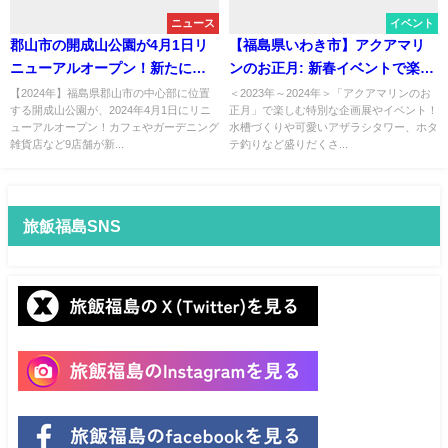
ニュース
イベント
郡山市の開成山公園が4月1日リ
【福島県いわき市】アクアマリ
ニューアルオープン！新たにカ
ンのお正月: 新春イベントで楽し
フェとガーデニング雑貨店が彩
む水族館の魅力！
【2024年】福島県郡山市の中心部に位置
＜2023年～2024年＞「アクアマリンのお
する開成山公園が、2024年4月1日にリニ
正月」で楽しむ特別な企画展やイベント！
る、福島のシンボルが一新
ューアルオープン！カフェやガーデニング
水槽づくりや可愛いアザラシタワー、ホタ
雑貨店など9店舗が新...
テ釣りなど盛りだくさ...
旅飯福島SNS