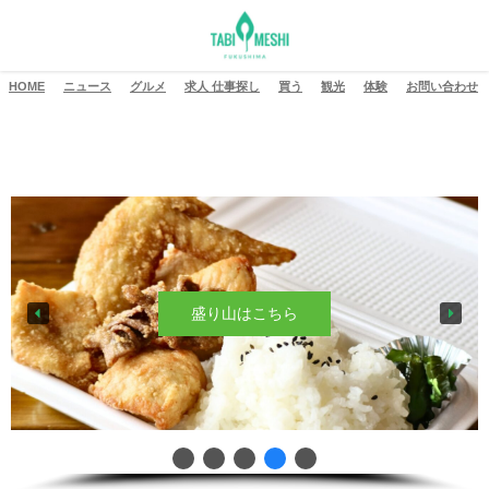
HOME
ニュース
グルメ
求人 仕事探し
買う
観光
体験
お問い合わせ
防災記事はこちら
盛り山はこちら