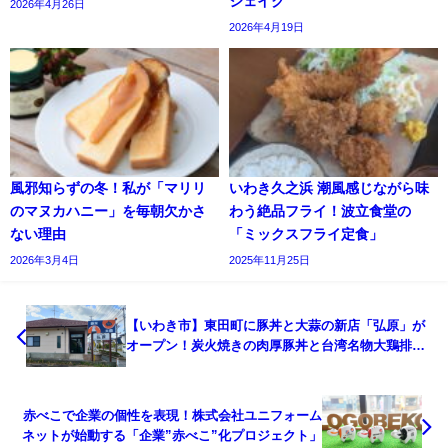
シェイク
2026年4月26日
2026年4月19日
風邪知らずの冬！私が「マリリ
いわき久之浜 潮風感じながら味
のマヌカハニー」を毎朝欠かさ
わう絶品フライ！波立食堂の
ない理由
「ミックスフライ定食」
2026年3月4日
2025年11月25日
【いわき市】東田町に豚丼と大蒜の新店「弘原」が
オープン！炭火焼きの肉厚豚丼と台湾名物大鶏排が
楽しめる
赤べこで企業の個性を表現！株式会社ユニフォーム
ネットが始動する「企業”赤べこ”化プロジェクト」