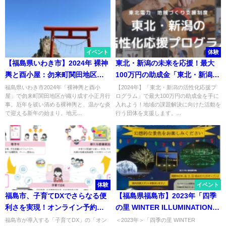
イベント
体験
【福島県いわき市】2024年 裸神
東北・新潟の未来を応援！最大
輿と酉小屋：勿来町関田地区の
100万円の助成金「東北・新潟の
小正月行事の魅力
活性化応援プログラム」
福島県いわき市2024年「裸神輿と酉小
【2024年】「東北・新潟の活性化応援プ
屋」で勿来町関田地区が織り成す小正月行
ログラム」で最大100万円の助成金を手に
事。厄年を祓い清める裸神輿と、温かな炎
入れよう！地域の課題解決に向けた活動を
で迎える新年の始まり。地元...
行う団体を支援します。...
体験
イベント
福島市、子育てDXでさらなる便
【福島県福島市】2023年「四季
利さを実現！オンライン予約・
の里 WINTER ILLUMINATION」
質問票サービスが5月から7月に
で福島市が幻想的に輝く光と雪
福島市が導入する「子育てDX」の「オン
＜2023年＞「四季の里 WINTER