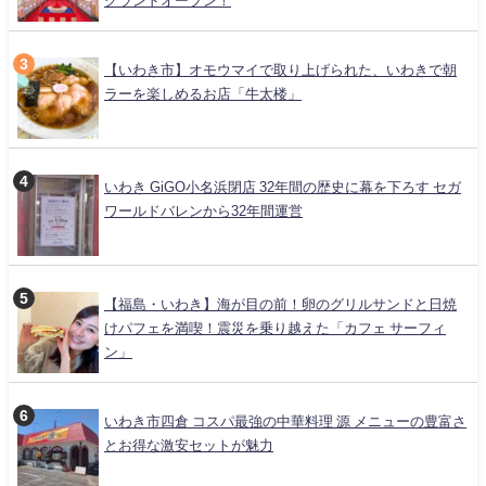
グランドオープン！
【いわき市】オモウマイで取り上げられた、いわきで朝
ラーを楽しめるお店「牛太楼」
いわき GiGO小名浜閉店 32年間の歴史に幕を下ろす セガ
ワールドバレンから32年間運営
【福島・いわき】海が目の前！卵のグリルサンドと日焼
けパフェを満喫！震災を乗り越えた「カフェ サーフィ
ン」
いわき市四倉 コスパ最強の中華料理 源 メニューの豊富さ
とお得な激安セットが魅力