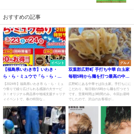
おすすめの記事
イベント
グルメ
【福島県いわき市】いわき・
双葉郡広野町 手打ち中華 白圡家
ら・ら・ミュウで「ら・ら・ミ
毎朝5時から麺を打つ最高の中華
ュウ祭り」開催するそうです！
そば 2種類のチャーシューが絶品
【2024年】福島県いわき市 ら・ら・ミュ
広野町にある中華そば白圡家。手打ちにに
ウ祭りで繰り広げられる感謝の大サービ
こだわり、毎日朝の5時から麺を打つそう
プレミアム商品券販売も！
ス！オリジナル商品券や地域支援チャリテ
です。営業時間は3時間のみ。今回お昼時
ィイベントで、春の特別な...
でしたので、沢山のお客様が...