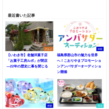
最近書いた記事
グルメ
体験
【いわき市】老舗洋菓子店
福島県郡山市の魅力を世界
「お菓子工房ルポ」が閉店
へ！こおりやまプロモーショ
―22年の歴史に幕を閉じる
ンアンバサダーオーディショ
ン開催
体験
宿泊