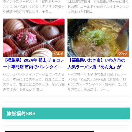
ライン予約サービス」と「質問票サービ
ILLUMINATION」で福島市が華やかに輝く
かけて順次スタート！
の空間に変身！カフェも楽しめ
ス」について詳しく紹介！アプリで妊娠届
冬の夜。ゴールドや緑のイルミネーション
る週末のお出かけスポット
や健診予約が可能になり、子育...
に包まれた幻想...
グルメ
グルメ
【福島県】2024年 郡山 チョコレ
【福島県いわき市】いわき市の
ート専門店 市内でバレンタイン
人気ラーメン店『めん丸』が小
チョコを買うならココ！
名浜に帰ってきた！
いよいよバレンタインデーが近づいてきま
＜2023年＞いわき市で愛され続けたラー
した！本命にはこのチョコ、義理には…こ
メン店『めん丸』が小名浜に再登場！11
のチョコ。友達にはこのチョコ…などお悩
月6日のオープンイベント情報や、こだわ
みではありませんか？ 郡山...
りの味わいをお届け。ラー...
旅飯福島SNS