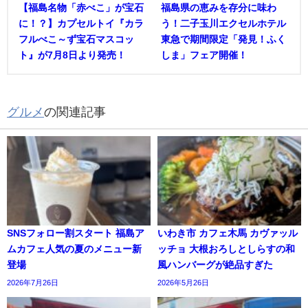
【福島名物「赤べこ」が宝石
福島県の恵みを存分に味わ
に！？】カプセルトイ『カラ
う！二子玉川エクセルホテル
フルべこ～ず宝石マスコッ
東急で期間限定「発見！ふく
ト』が7月8日より発売！
しま」フェア開催！
グルメ
の関連記事
SNSフォロー割スタート 福島ア
いわき市 カフェ木馬 カヴァッル
ムカフェ人気の夏のメニュー新
ッチョ 大根おろしとしらすの和
登場
風ハンバーグが絶品すぎた
2026年7月26日
2026年5月26日