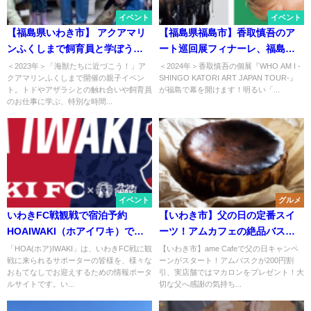
イベント
イベント
【福島県いわき市】 アクアマリ
【福島県福島市】香取慎吾のア
ンふくしまで飼育員と学ぼう！
ート巡回展フィナーレ、福島で
海獣たちに近づこう！
緑の魔法に包まれる！WHO AM I
＜2023年＞「海獣たちに近づこう！」ア
＜2024年＞香取慎吾の個展『WHO AM I -
クアマリンふくしまで開催の親子イベン
SHINGO KATORI ART JAPAN TOUR-』
-SHINGO KATORI ART JAPAN
ト。トドやアザラシとの触れ合いや飼育員
が福島で幕を開けます！明るい「...
TOUR-最終章をお見逃しなく
のお仕事に学ぶ、特別な時間...
イベント
グルメ
いわきFC戦観戦で宿泊予約
【いわき市】父の日の定番スイ
HOAIWAKI（ホアイワキ）でお
ーツ！アムカフェの絶品バスク
もてなし電子クーポンが2000円
チーズケーキが今だけお得なキ
「HOA(ホア)IWAKI」は、いわきFC戦に観
【いわき市】ame Cafeで父の日キャンペ
戦に来られるサポーターの皆様を、様々な
ーンがスタート！アムバスクが200円割
分が使える
ャンペーン開催
おもてなしでお迎えするための情報ポータ
引、実店舗ではマカロンをプレゼント！大
ルサイトです。い...
切な父へ感謝の気持ち...