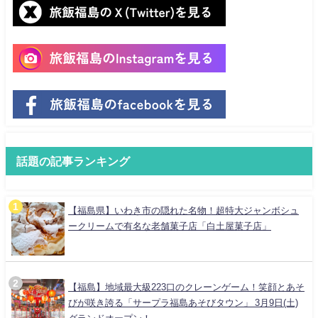
話題の記事ランキング
【福島県】いわき市の隠れた名物！超特大ジャンボシュ
ークリームで有名な老舗菓子店「白土屋菓子店」
【福島】地域最大級223口のクレーンゲーム！笑顔とあそ
びが咲き誇る「サープラ福島あそびタウン」 3月9日(土)