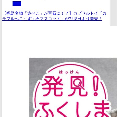
体験
【福島名物「赤べこ」が宝石に！？】カプセルトイ『カ
ラフルべこ～ず宝石マスコット』が7月8日より発売！