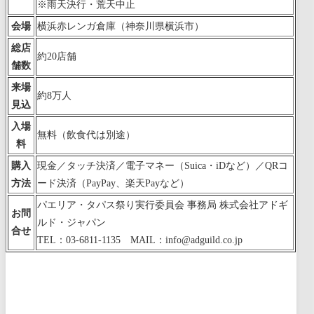
※雨天決行・荒天中止
会場
横浜赤レンガ倉庫（神奈川県横浜市）
総店
約20店舗
舗数
来場
約8万人
見込
入場
無料（飲食代は別途）
料
購入
現金／タッチ決済／電子マネー（Suica・iDなど）／QRコ
方法
ード決済（PayPay、楽天Payなど）
パエリア・タパス祭り実行委員会 事務局 株式会社アドギ
お問
ルド・ジャパン
合せ
TEL：03-6811-1135 MAIL：info@adguild.co.jp