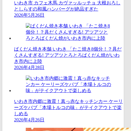
いわき市 カフェ木馬 カヴァッルッチョ 大根おろし
としらすの和風ハンバーグが絶品すぎた
2026年5月26日
ばくだん焼き本舗 いわき 「たこ焼き8個分！？具だ
くさんすぎる! アツアツとろとろばくだん焼がいわ
き市内に上陸
2026年4月28日
いわき市内郷に激震！真っ赤なキッチンカー ケーリ
ーズケバブ「本場トルコの味」がテイクアウトで楽
しめる
2026年4月26日