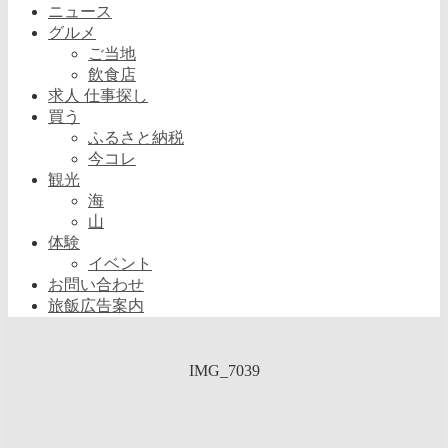
ニュース
グルメ
ご当地
飲食店
求人 仕事探し
買う
ふるさと納税
今コレ
観光
海
山
体験
イベント
お問い合わせ
旅飯広告案内
IMG_7039
旅飯福島