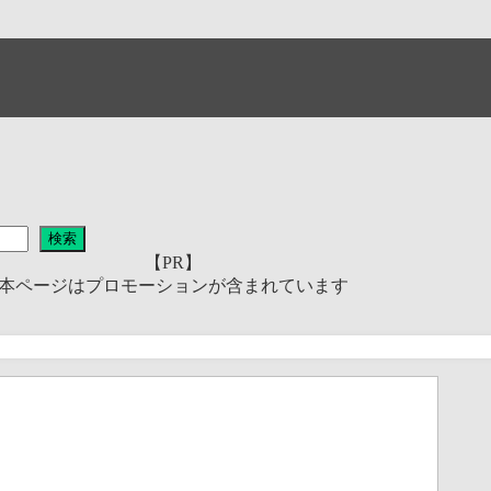
検索
【PR】
本ページはプロモーションが含まれています