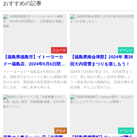
おすすめの記事
ニュース
イベント
【福島県福島市】イトーヨーカ
【福島県南会津郡】2024年 第38
ドー福島店、2024年5月6日閉店
回大内宿雪まつりを楽しもう！
へ 大型連休を考慮し調整
イトーヨーカドー福島店が5月6日に閉
2024年 大内宿の雪まつり。大内宿雪まつ
店。福島市のまちづくりに新たな展開が期
りで、雪と花火の美しい共演を堪能しよ
待される中、閉店後の利活用策や市民の発
う！南会津の冬の風物詩は、伝統行事や太
言に注目。一緒に未来を考える...
鼓演奏、打ち上げ花火で心...
グルメ
イベント