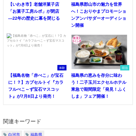
【いわき市】老舗洋菓子店
福島県郡山市の魅力を世界
「お菓子工房ルポ」が閉店
へ！こおりやまプロモーショ
―22年の歴史に幕を閉じる
ンアンバサダーオーディショ
ン開催
体験
宿泊
【福島名物「赤べこ」が宝石
福島県の恵みを存分に味わ
に！？】カプセルトイ『カラ
う！二子玉川エクセルホテル
フルべこ～ず宝石マスコッ
東急で期間限定「発見！ふく
ト』が7月8日より発売！
しま」フェア開催！
関連キーワード
白河市
福島県