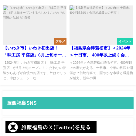
グルメ
イベント
【いわき市】いわき初出店！
【福島県会津若松市】＜2024年
「味工房 平窪店」6月上旬オープ
＞十日市、 400年以上続く会津
ンするらしい！こだわりの特製
地域最大の初市！
【2024年】いわき市初出店！「味工房 平
＜2024年＞会津若松の誇る初市​​。400年以
窪店」が6月上旬オープン！ こだわりの特
上の歴史がある、十日市。今年の日程や開
からあげが自慢
製からあげが自慢のお店です。外はカリッ
催は？伝統行事で、賑やかな市場と縁起物
と、中はジューシーな...
が魅力。新年の風...
旅飯福島SNS