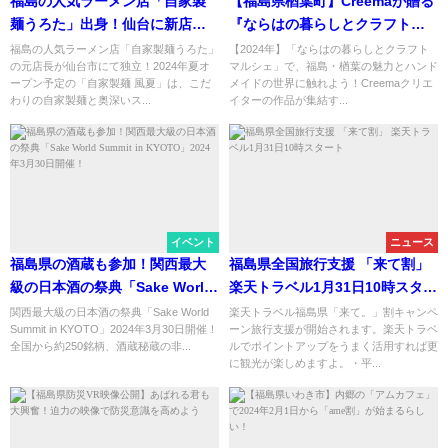
福島の人気ラーメン店「自家製
【福島県楢葉町】Creemaが贈る
麺うろた」出身！仙台に新店
『ならはの暮らしとクラフトマ
「自家製麺 風夏」が2024年夏オ
ルシェ』が開催！
福島の人気ラーメン店「自家製麺うろた」
【2024年】「ならはの暮らしとクラフト
の元店長が仙台市にて独立！2024年夏オ
マルシェ」で、福島・楢葉の魅力とハンド
ープン！
ープン予定の「自家製麺 風夏」は、こだ
メイドの世界に触れよう！Creemaクリエ
わりの自家製麺と奥深いス...
イターの作品が集結す...
イベント
ニュース
福島県の酒蔵も参加！関西最大
福島県全国旅行支援 「来て割」
級の日本酒の祭典「Sake World
楽天トラベル1月31日10時スター
Summit in KYOTO」2024年3月
ト
関西最大級の日本酒の祭典「Sake World
楽天トラベル福島県「来て。」割キャンペ
Summit in KYOTO」2024年3月30日開催！
ーン旅行支援が開始されます。楽天トラベ
30日開催！
全国から約250銘柄、酒蔵秘蔵の非...
ルでポイントアップをうまく活用すれば更
に観光が楽しめますよ。・平...