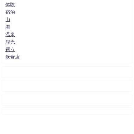
体験
宿泊
山
海
温泉
観光
買う
飲食店