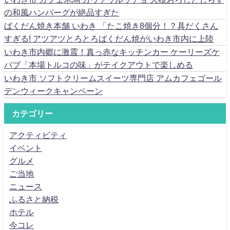
の和風ハンバーグが絶品すぎた
ばくだん焼き本舗 いわき 「たこ焼き8個分！？具だくさん
すぎる! アツアツとろとろばくだん焼がいわき市内に上陸
いわき市内郷に激震！真っ赤なキッチンカー ケーリーズケ
バブ「本場トルコの味」がテイクアウトで楽しめる
いわき市 ソフトクリームスイーツ専門店 アムカフェゴール
デンウィークキャンペーン
カテゴリー
アクティビティ
イベント
グルメ
ご当地
ニュース
ふるさと納税
ホテル
今コレ