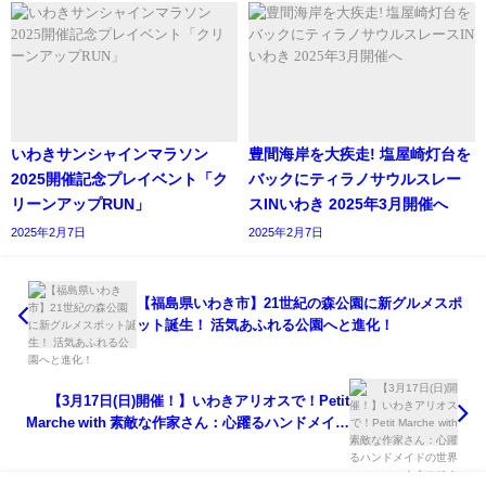
いわきサンシャインマラソン
豊間海岸を大疾走! ​塩屋崎灯台を
2025開催記念プレイベント「ク
バックにティラノサウルスレー
リーンアップRUN」
スINいわき 2025年3月開催へ
2025年2月7日
2025年2月7日
【福島県いわき市】21世紀の森公園に新グルメスポ
ット誕生！ 活気あふれる公園へと進化！
【3月17日(日)開催！】いわきアリオスで！Petit
Marche with 素敵な作家さん：心躍るハンドメイド
の世界へようこそ！