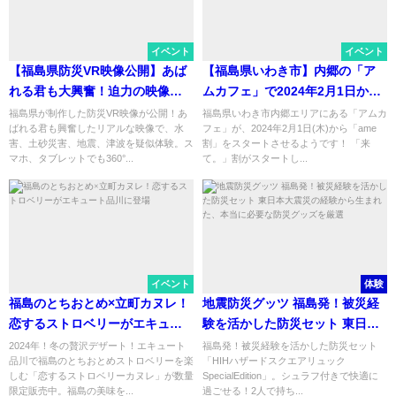
イベント
イベント
【福島県防災VR映像公開】あば
【福島県いわき市】内郷の「ア
れる君も大興奮！迫力の映像で
ムカフェ」で2024年2月1日から
防災意識を高めよう
「ame割」が始まるらしい！
福島県が制作した防災VR映像が公開！あ
福島県いわき市内郷エリアにある「アムカ
ばれる君も興奮したリアルな映像で、水
フェ」が、2024年2月1日(木)から「ame
害、土砂災害、地震、津波を疑似体験。ス
割」をスタートさせるようです！ 「来
マホ、タブレットでも360°...
て。」割がスタートし...
イベント
体験
福島のとちおとめ×立町カヌレ！
地震防災グッツ 福島発！被災経
恋するストロベリーがエキュー
験を活かした防災セット 東日本
ト品川に登場
大震災の経験から生まれた、本
2024年！冬の贅沢デザート！エキュート
福島発！被災経験を活かした防災セット
品川で福島のとちおとめストロベリーを楽
「HIHハザードスクエアリュック
当に必要な防災グッズを厳選
しむ「恋するストロベリーカヌレ」が数量
SpecialEdition」。シュラフ付きで快適に
限定販売中。福島の美味を...
過ごせる！2人で持ち...