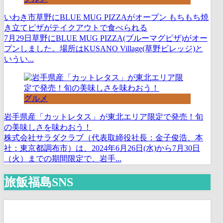
いわき市草野にBLUE MUG PIZZAがオープン もちもち焼
き立てピザがテイクアウトで食べられる
7月29日草野にBLUE MUG PIZZA(ブルーマグピザ)がオー
プンしました。場所はKUSANO Village(草野ビレッジ)と
いうい...
グルメ
岩手県産「カットレタス」が東北エリア限定で発売！旬
の美味しさを味わおう！
株式会社サラダクラブ（代表取締役社長：金子俊浩、本
社：東京都調布市）は、2024年6月26日(水)から7月30日
（火）までの期間限定で、岩手...
旅飯福島SNS