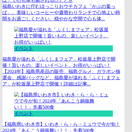
ぱ」で心も体も癒されるひととき
福島いわきに佇むほっこりおウチカフェ「かぶの葉っ
ぱ」。美味しいコーヒーや週替わりランチで心地よい時
間をお過ごしください。穏やかな空間で心も体...
イベント
福島愛が溢れる「ふくしまフェア」松坂屋上野店で開
催！旨いもの、楽しいイベント、お得がいっぱい！
【2024年】福島県産品の販売、福島グルメ、ガラポン抽
選会、感謝バッグなど、福島愛が溢れる「ふくしまフェ
ア」が松坂屋上野店で開催！詳細は記事...
イベント
【福島県いわき市】いわき・ら・ら・ミュウで今が旬！
2024年「あんこう鍋振舞い！！」先着500食