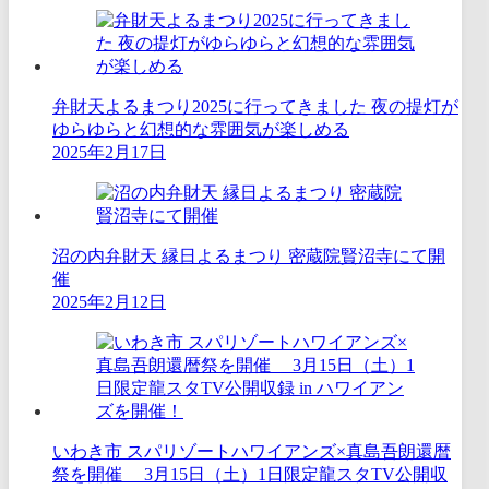
弁財天よるまつり2025に行ってきました 夜の提灯が
ゆらゆらと幻想的な雰囲気が楽しめる
2025年2月17日
沼の内弁財天 縁日よるまつり 密蔵院賢沼寺にて開
催
2025年2月12日
いわき市 スパリゾートハワイアンズ×真島吾朗還暦
祭を開催 3月15日（土）1日限定龍スタTV公開収