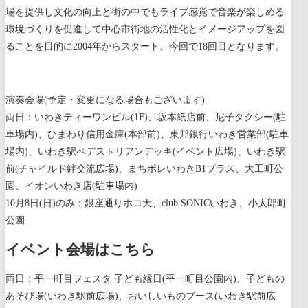
場を提供し文化の向上と街の中でもライブ感覚で
音楽が楽しめる
環境づくりを促進して中心市街地の活性化と
イメージアップを図
ることを目的に2004年からスタート。
今回で18回目となります。
演奏会場(予定・変更になる場合もございます)
両日：いわきティーワンビル(1F)、坂本紙店前、尼子タクシー(駐
車場内)、ひまわり信用金庫(本部前)、東邦銀行いわき営業部(駐車
場内)、いわき駅ペデストリアンデッキ(イベント広場)、いわき駅
前(チャイルド絆交流広場)、まちポレいわきB1プラス、大工町公
園、イオンいわき店(駐車場内)
10月8日(日)のみ：銀座通りホコ天、club SONICいわき、小太郎町
公園
イベント会場はこちら
両日：平一町目フェスタ 子ども縁日(平一町目公園内)、子どもの
あそび場(いわき駅前広場)、おいしいものブース(いわき駅前広