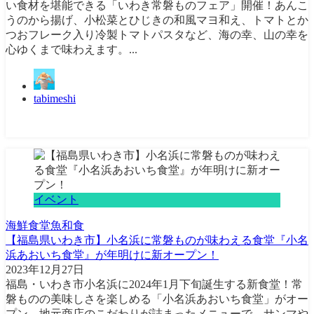
い食材を堪能できる「いわき常磐ものフェア」開催！あんこ
うのから揚げ、小松菜とひじきの和風マヨ和え、トマトとか
つおフレーク入り冷製トマトパスタなど、海の幸、山の幸を
心ゆくまで味わえます。...
tabimeshi
イベント
海鮮
食堂
魚
和食
【福島県いわき市】小名浜に常磐ものが味わえる食堂『小名
浜あおいち食堂』が年明けに新オープン！
2023年12月27日
福島・いわき市小名浜に2024年1月下旬誕生する新食堂！常
磐ものの美味しさを楽しめる「小名浜あおいち食堂」がオー
プン。地元商店のこだわりが詰まったメニューで、サンマや