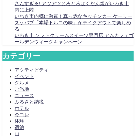
さんすぎる! アツアツとろとろばくだん焼がいわき市
内に上陸
いわき市内郷に激震！真っ赤なキッチンカー ケーリー
ズケバブ「本場トルコの味」がテイクアウトで楽しめ
る
いわき市 ソフトクリームスイーツ専門店 アムカフェゴ
ールデンウィークキャンペーン
カテゴリー
アクティビティ
イベント
グルメ
ご当地
ニュース
ふるさと納税
ホテル
今コレ
体験
宿泊
山