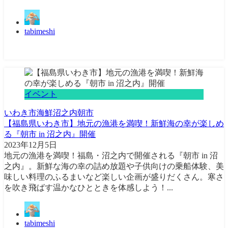
tabimeshi
イベント
いわき市
海鮮
沼之内
朝市
【福島県いわき市】地元の漁港を満喫！新鮮海の幸が楽しめ
る『朝市 in 沼之内』開催
2023年12月5日
地元の漁港を満喫！福島・沼之内で開催される『朝市 in 沼
之内』。新鮮な海の幸の詰め放題や子供向けの乗船体験、美
味しい料理のふるまいなど楽しい企画が盛りだくさん。寒さ
を吹き飛ばす温かなひとときを体感しよう！...
tabimeshi