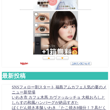
最新投稿
SNSフォロー割スタート 福島アムカフェ人気の夏のメ
ニュー新登場
いわき市 カフェ木馬 カヴァッルッチョ 大根おろしと
しらすの和風ハンバーグが絶品すぎた
ばくだん焼き本舗 いわき 「たこ焼き8個分！？具だく