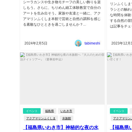
シーラカンスや生き物モチーフの美しい飾りを楽
リンふくしま
しもう。さらに、ちりめん細工体験教室で自分の
ラシとの触れ
アートを生み出そう。家族や友達と一緒に、アク
な時間を体験
アマリンふくしま本館で芸術と自然の調和を感じ
する自然の冒
る素敵なひとときを過ごしませんか？...
は記事をチェッ
2024年2月5日
tabimeshi
2023年12月
イベント
福島県
いわき市
イベント
アクアマリンふくしま
水族館
アクアマリン
【福島県いわき市】神秘的な夜の水
【福島県い