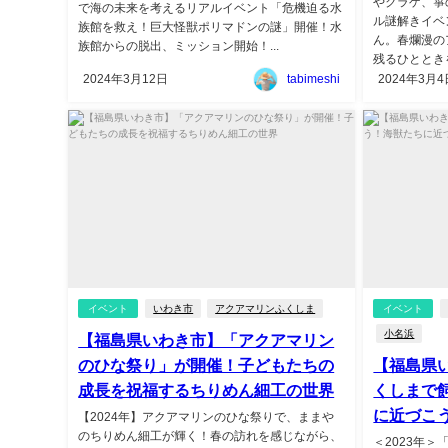
やクラゲ、箏
で海の未来を考えるリアルイベント「危機迫る水
ル謎解きイベ
族館を救え！巨大怪獣ポリマドンの謎」開催！水
ん。春爛漫の
族館からの脱出、ミッション開始！...
残るひとときを
2024年3月12日
tabimeshi
2024年3月4
イベント
いわき市
アクアマリンふくしま
イベント
小名浜
【福島県いわき市】「アクアマリン
のひな祭り」が開催！子どもたちの
【福島県
成長を祝福するちりめん細工の世界
くしまで
に近づこ
【2024年】アクアマリンのひな祭りで、ままや
のちりめん細工が輝く！春の訪れを感じながら、
＜2023年