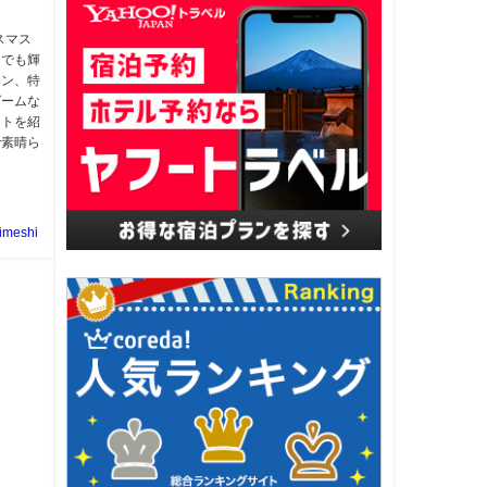
スマス
ラでも輝
ョン、特
ゲームな
ントを紹
で素晴ら
imeshi