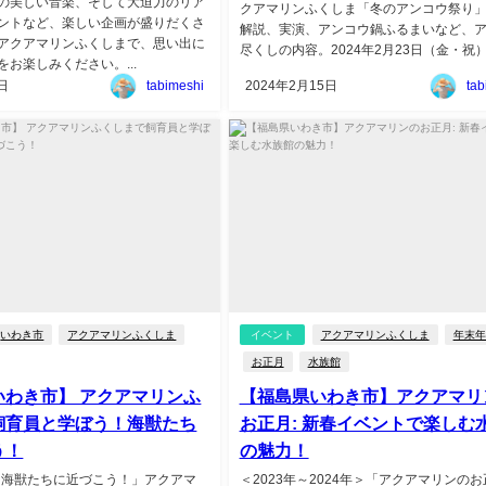
の美しい音楽、そして大迫力のリア
クアマリンふくしま「冬のアンコウ祭り
ントなど、楽しい企画が盛りだくさ
解説、実演、アンコウ鍋ふるまいなど、
アクアマリンふくしまで、思い出に
尽くしの内容。2024年2月23日（金・祝）。
お楽しみください。...
日
tabimeshi
2024年2月15日
tab
いわき市
アクアマリンふくしま
イベント
アクアマリンふくしま
年末年
お正月
水族館
いわき市】 アクアマリンふ
【福島県いわき市】アクアマリ
飼育員と学ぼう！海獣たち
お正月: 新春イベントで楽しむ
う！
の魅力！
＞「海獣たちに近づこう！」アクアマ
＜2023年～2024年＞「アクアマリンの