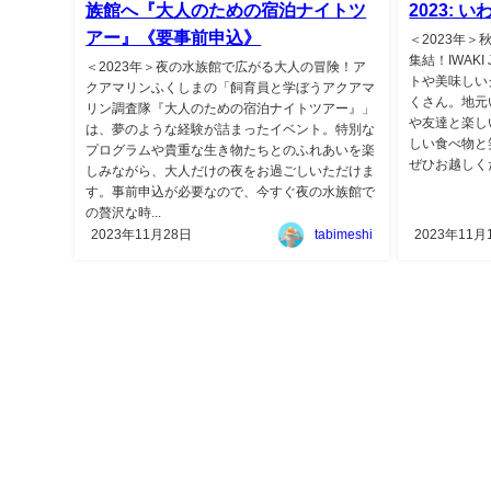
族館へ『大人のための宿泊ナイトツ
2023:
アー』《要事前申込》
＜2023年
集結！IWAK
＜2023年＞夜の水族館で広がる大人の冒険！ア
トや美味しい
クアマリンふくしまの「飼育員と学ぼうアクアマ
くさん。地元
リン調査隊『大人のための宿泊ナイトツアー』」
や友達と楽し
は、夢のような経験が詰まったイベント。特別な
しい食べ物と
プログラムや貴重な生き物たちとのふれあいを楽
ぜひお越しくだ
しみながら、大人だけの夜をお過ごしいただけま
す。事前申込が必要なので、今すぐ夜の水族館で
の贅沢な時...
2023年11月28日
tabimeshi
2023年11月