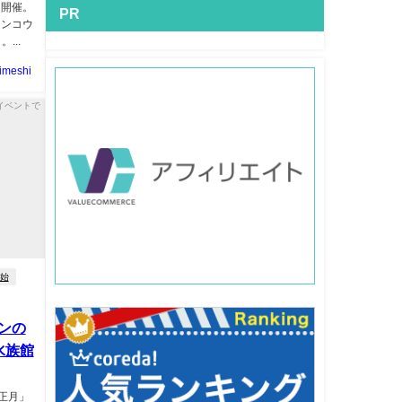
」開催。
PR
アンコウ
...
imeshi
始
ンの
水族館
お正月」