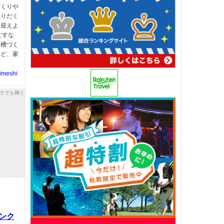
づくりや
盛りだく
く迎えよ
ごすな
水槽づく
など、家
imeshi
ンク