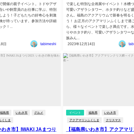
で開催の親子イベント。トドやアザ
で楽しむ特別な企画展やイベント！水槽
合いや飼育員のお仕事に学ぶ、特別
可愛いアザラシタワー、ホタテ釣りなど
しよう！子どもたちの好奇心を刺激
さん。福島のアクアリウムで新春を明る
険が待っています。参加方法や詳細
う！ お正月のアクアマリンふくしまで過
ク！...
ら、様々なイベントで楽しさ満点です。
りやホタテ釣り、可愛いアザラシタワー
族みん...
18日
tabimeshi
2023年12月14日
tab
福島県
いわき市
グルメ
イベント
福島県
いわき市
ふくしま
アクアマリンふくしま
クリスマス
わき市】IWAKI JAまつり
【福島県いわき市】アクアマリ