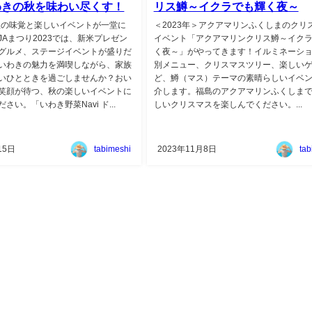
 いわきの秋を味わい尽くす！
リス鱒～イクラでも輝く夜～
＞秋の味覚と楽しいイベントが一堂に
＜2023年＞アクアマリンふくしまのクリ
I JAまつり2023では、新米プレゼン
イベント「アクアマリンクリス鱒～イク
グルメ、ステージイベントが盛りだ
く夜～」がやってきます！イルミネーシ
いわきの魅力を満喫しながら、家族
別メニュー、クリスマスツリー、楽しい
いひとときを過ごしませんか？おい
ど、鱒（マス）テーマの素晴らしいイベ
笑顔が待つ、秋の楽しいイベントに
介します。福島のアクアマリンふくしま
さい。「いわき野菜Navi ド...
しいクリスマスを楽しんでください。...
15日
tabimeshi
2023年11月8日
tab