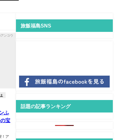
旅飯福島SNS
ま
話題の記事ランキング
ンふ
海の宝
喫！ア