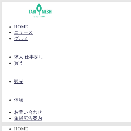
HOME
ニュース
グルメ
求人 仕事探し
買う
観光
体験
お問い合わせ
旅飯広告案内
HOME