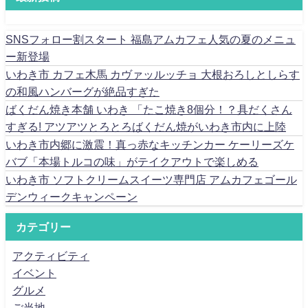
SNSフォロー割スタート 福島アムカフェ人気の夏のメニュ
ー新登場
いわき市 カフェ木馬 カヴァッルッチョ 大根おろしとしらす
の和風ハンバーグが絶品すぎた
ばくだん焼き本舗 いわき 「たこ焼き8個分！？具だくさん
すぎる! アツアツとろとろばくだん焼がいわき市内に上陸
いわき市内郷に激震！真っ赤なキッチンカー ケーリーズケ
バブ「本場トルコの味」がテイクアウトで楽しめる
いわき市 ソフトクリームスイーツ専門店 アムカフェゴール
デンウィークキャンペーン
カテゴリー
アクティビティ
イベント
グルメ
ご当地