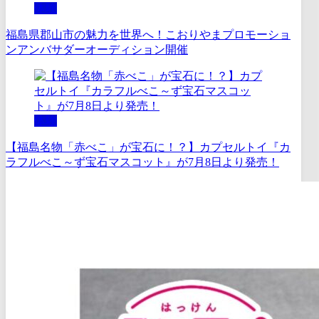
体験
福島県郡山市の魅力を世界へ！こおりやまプロモーショ
ンアンバサダーオーディション開催
体験
【福島名物「赤べこ」が宝石に！？】カプセルトイ『カ
ラフルべこ～ず宝石マスコット』が7月8日より発売！