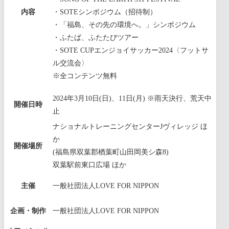
内容
・SOTEシンポジウム（招待制）
・「福島、その先の環境へ。」シンポジウム
・ふたば、ふたたびツアー
・SOTE CUPエンジョイサッカー2024〈フットサ
ル交流会〉
※全コンテンツ無料
2024年3月10日(日)、11日(月) ※雨天決行、荒天中
開催日時
止
ナショナルトレーニングセンターJヴィレッジ ほ
か
開催場所
(福島県双葉郡楢葉町山田岡美シ森8)
双葉駅前東口広場 ほか
主催
一般社団法人LOVE FOR NIPPON
企画・制作
一般社団法人LOVE FOR NIPPON