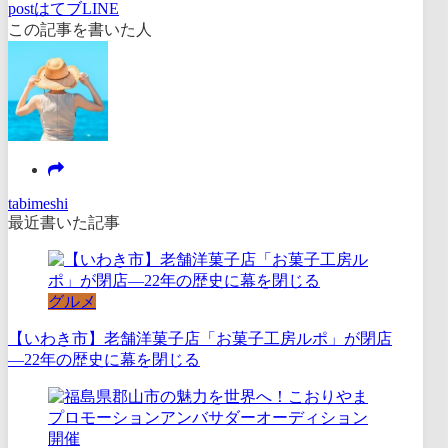
post
はてブ
LINE
この記事を書いた人
tabimeshi
最近書いた記事
グルメ
【いわき市】老舗洋菓子店「お菓子工房ルポ」が閉店
―22年の歴史に幕を閉じる