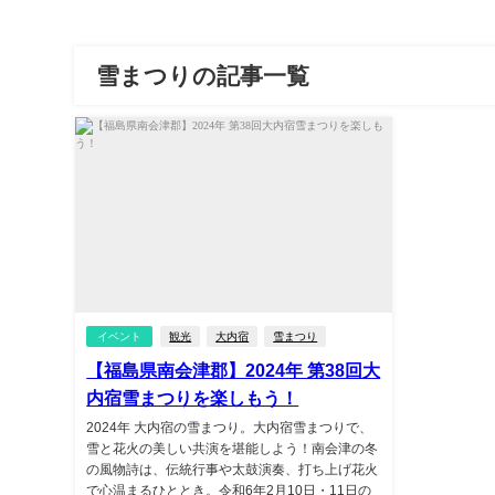
雪まつりの記事一覧
イベント
観光
大内宿
雪まつり
【福島県南会津郡】2024年 第38回大
内宿雪まつりを楽しもう！
2024年 大内宿の雪まつり。大内宿雪まつりで、
雪と花火の美しい共演を堪能しよう！南会津の冬
の風物詩は、伝統行事や太鼓演奏、打ち上げ花火
で心温まるひととき。令和6年2月10日・11日の