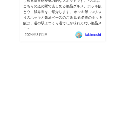
しめる食事処が魅力的なスポットです。 今回は、
こちらの道の駅で楽しめる絶品グルメ、ホッキ飯
とウニ飯弁当をご紹介します。 ホッキ飯 -ぷりぷ
りのホッキと醤油ベースのご飯 四倉名物のホッキ
飯は、道の駅よつくら港でしか味わえない絶品メ
ニュ...
2024年3月1日
tabimeshi