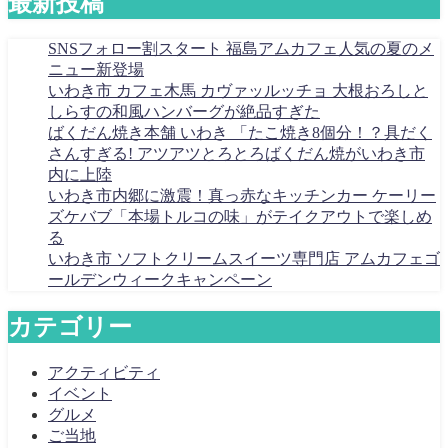
最新投稿
SNSフォロー割スタート 福島アムカフェ人気の夏のメ
ニュー新登場
いわき市 カフェ木馬 カヴァッルッチョ 大根おろしと
しらすの和風ハンバーグが絶品すぎた
ばくだん焼き本舗 いわき 「たこ焼き8個分！？具だく
さんすぎる! アツアツとろとろばくだん焼がいわき市
内に上陸
いわき市内郷に激震！真っ赤なキッチンカー ケーリー
ズケバブ「本場トルコの味」がテイクアウトで楽しめ
る
いわき市 ソフトクリームスイーツ専門店 アムカフェゴ
ールデンウィークキャンペーン
カテゴリー
アクティビティ
イベント
グルメ
ご当地