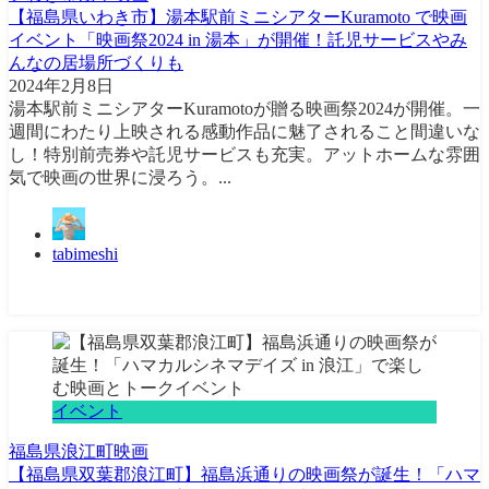
【福島県いわき市】湯本駅前ミニシアターKuramoto で映画
イベント「映画祭2024 in 湯本」が開催！託児サービスやみ
んなの居場所づくりも
2024年2月8日
湯本駅前ミニシアターKuramotoが贈る映画祭2024が開催。一
週間にわたり上映される感動作品に魅了されること間違いな
し！特別前売券や託児サービスも充実。アットホームな雰囲
気で映画の世界に浸ろう。...
tabimeshi
イベント
福島県
浪江町
映画
【福島県双葉郡浪江町】福島浜通りの映画祭が誕生！「ハマ