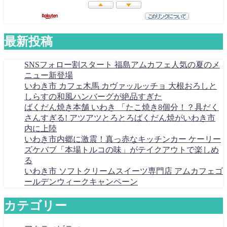
最新投稿
SNSフォロー割スタート 福島アムカフェ人気の夏のメ
ニュー新登場
いわき市 カフェ木馬 カヴァッルッチョ 大根おろしと
しらすの和風ハンバーグが絶品すぎた
ばくだん焼き本舗 いわき 「たこ焼き8個分！？具だく
さんすぎる! アツアツとろとろばくだん焼がいわき市
内に上陸
いわき市内郷に激震！真っ赤なキッチンカー ケーリー
ズケバブ「本場トルコの味」がテイクアウトで楽しめ
る
いわき市 ソフトクリームスイーツ専門店 アムカフェゴ
ールデンウィークキャンペーン
カテゴリー