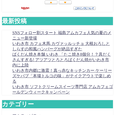
最新投稿
SNSフォロー割スタート 福島アムカフェ人気の夏のメ
ニュー新登場
いわき市 カフェ木馬 カヴァッルッチョ 大根おろしと
しらすの和風ハンバーグが絶品すぎた
ばくだん焼き本舗 いわき 「たこ焼き8個分！？具だく
さんすぎる! アツアツとろとろばくだん焼がいわき市
内に上陸
いわき市内郷に激震！真っ赤なキッチンカー ケーリー
ズケバブ「本場トルコの味」がテイクアウトで楽しめ
る
いわき市 ソフトクリームスイーツ専門店 アムカフェゴ
ールデンウィークキャンペーン
カテゴリー