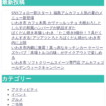
最新投稿
SNSフォロー割スタート 福島アムカフェ人気の夏のメ
ニュー新登場
いわき市 カフェ木馬 カヴァッルッチョ 大根おろしと
しらすの和風ハンバーグが絶品すぎた
ばくだん焼き本舗 いわき 「たこ焼き8個分！？具だく
さんすぎる! アツアツとろとろばくだん焼がいわき市
内に上陸
いわき市内郷に激震！真っ赤なキッチンカー ケーリー
ズケバブ「本場トルコの味」がテイクアウトで楽しめ
る
いわき市 ソフトクリームスイーツ専門店 アムカフェゴ
ールデンウィークキャンペーン
カテゴリー
アクティビティ
イベント
グルメ
ご当地